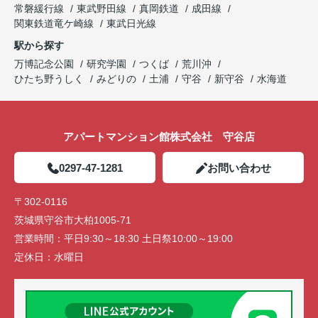
常磐緩行線
東武野田線
真岡鉄道
成田線
関東鉄道竜ケ崎線
東武日光線
駅から探す
万博記念公園
研究学園
つくば
荒川沖
ひたち野うしく
みどりの
土浦
守谷
新守谷
水海道
アパートマンション館株式会社 守谷店
0297-47-1281
お問い合わせ
〒302-0116
茨城県守谷市大柏1005-71
営業時間：
平日9:30～18:30 土日祭10:00～19:00
定休日：
水曜日