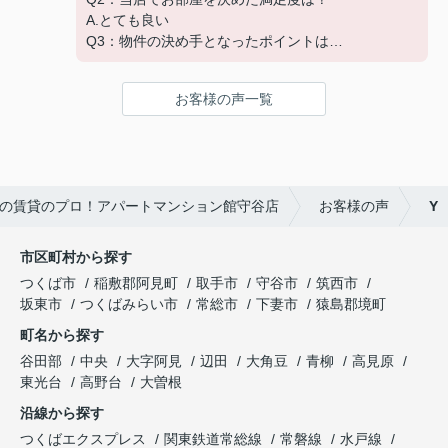
A.とても良い
Q3：物件の決め手となったポイントは？
A.家賃 C.広さ
お客様の声一覧
の賃貸のプロ！アパートマンション館守谷店
お客様の声
Y
市区町村から探す
つくば市
稲敷郡阿見町
取手市
守谷市
筑西市
坂東市
つくばみらい市
常総市
下妻市
猿島郡境町
町名から探す
谷田部
中央
大字阿見
辺田
大角豆
青柳
高見原
東光台
高野台
大曽根
沿線から探す
つくばエクスプレス
関東鉄道常総線
常磐線
水戸線