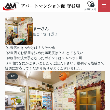
0
お気に入り
まーさん
担当：塚田 景子
Ｑ1来店のきっかけは？Ａその他
Ｑ2当店でお部屋を決めた満足度は？Ａ とても良い
Ｑ3物件の決め手となったポイントは？Ａペット可
Ｑ４他になにかございましたらご記入下さい。最初から最後まで
親切に対応してくださりありがとうございました。
1
/
2