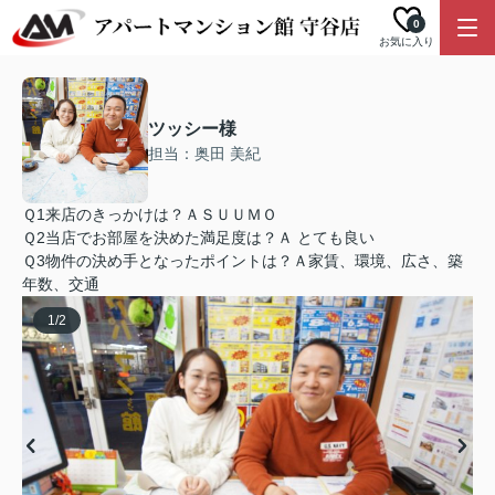
0
お気に入り
ツッシー様
担当：奥田 美紀
Ｑ1来店のきっかけは？ＡＳＵＵＭＯ
Ｑ2当店でお部屋を決めた満足度は？Ａ とても良い
Ｑ3物件の決め手となったポイントは？Ａ家賃、環境、広さ、築
年数、交通
1
/
2