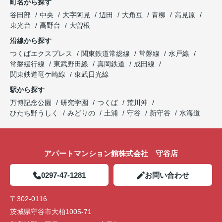
町名から探す
谷田部
中央
大字阿見
辺田
大角豆
青柳
高見原
東光台
高野台
大曽根
沿線から探す
つくばエクスプレス
関東鉄道常総線
常磐線
水戸線
常磐緩行線
東武野田線
真岡鉄道
成田線
関東鉄道竜ケ崎線
東武日光線
駅から探す
万博記念公園
研究学園
つくば
荒川沖
ひたち野うしく
みどりの
土浦
守谷
新守谷
水海道
アパートマンション館株式会社 守谷店
0297-47-1281
お問い合わせ
〒302-0116
茨城県守谷市大柏1005-71