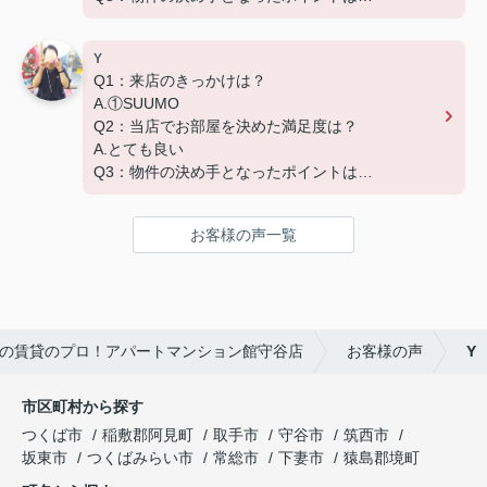
D.築年数 G.その他（場所）
Y
Q1：来店のきっかけは？
A.①SUUMO
Q2：当店でお部屋を決めた満足度は？
A.とても良い
Q3：物件の決め手となったポイントは？
A.家賃 C.広さ
お客様の声一覧
の賃貸のプロ！アパートマンション館守谷店
お客様の声
Y
市区町村から探す
つくば市
稲敷郡阿見町
取手市
守谷市
筑西市
坂東市
つくばみらい市
常総市
下妻市
猿島郡境町