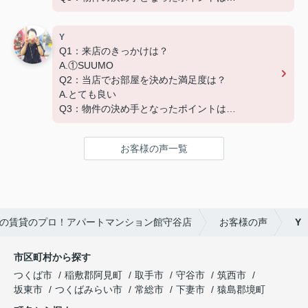
D.築年数 G.その他（場所）
Y
Q1：来店のきっかけは？
A.①SUUMO
Q2：当店でお部屋を決めた満足度は？
A.とても良い
Q3：物件の決め手となったポイントは？
A.家賃 C.広さ
お客様の声一覧
の賃貸のプロ！アパートマンション館守谷店
お客様の声
Y
市区町村から探す
つくば市
稲敷郡阿見町
取手市
守谷市
筑西市
坂東市
つくばみらい市
常総市
下妻市
猿島郡境町