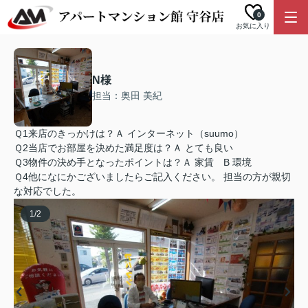
0
お気に入り
N様
担当：奥田 美紀
Ｑ1来店のきっかけは？Ａ インターネット（suumo）
Ｑ2当店でお部屋を決めた満足度は？Ａ とても良い
Ｑ3物件の決め手となったポイントは？Ａ 家賃 B 環境
Ｑ4他になにかございましたらご記入ください。 担当の方が親切
な対応でした。
1
/
2