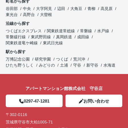
町名から探す
谷田部
中央
大字阿見
辺田
大角豆
青柳
高見原
東光台
高野台
大曽根
沿線から探す
つくばエクスプレス
関東鉄道常総線
常磐線
水戸線
常磐緩行線
東武野田線
真岡鉄道
成田線
関東鉄道竜ケ崎線
東武日光線
駅から探す
万博記念公園
研究学園
つくば
荒川沖
ひたち野うしく
みどりの
土浦
守谷
新守谷
水海道
アパートマンション館株式会社 守谷店
0297-47-1281
お問い合わせ
〒302-0116
茨城県守谷市大柏1005-71