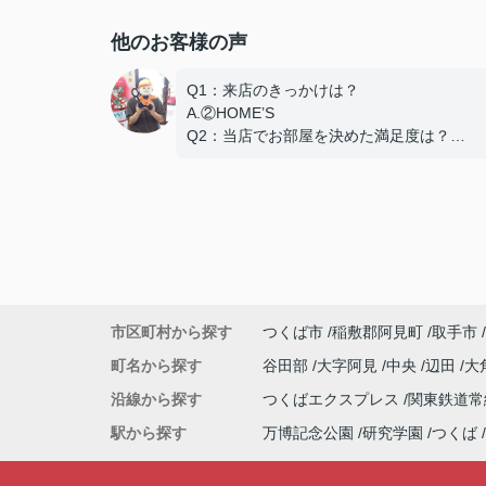
他のお客様の声
Q1：来店のきっかけは？
A.②HOME’S
Q2：当店でお部屋を決めた満足度は？
A.とても良い
Q3：物件の決め手となったポイントは？
D.築年数
市区町村から探す
つくば市
稲敷郡阿見町
取手市
町名から探す
谷田部
大字阿見
中央
辺田
大
沿線から探す
つくばエクスプレス
関東鉄道
駅から探す
万博記念公園
研究学園
つくば