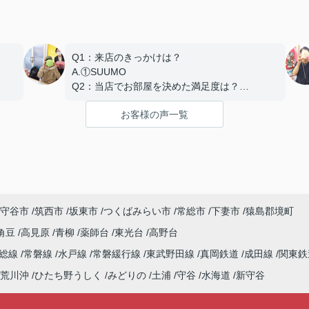
Q1：来店のきっかけは？
A.①SUUMO
Q2：当店でお部屋を決めた満足度は？
A.とても良い
お客様の声一覧
Q3：物件の決め手となったポイントは？
D.築年数 G.その他（場所）
守谷市
筑西市
坂東市
つくばみらい市
常総市
下妻市
猿島郡境町
角豆
高見原
青柳
薬師台
東光台
高野台
常総線
常磐線
水戸線
常磐緩行線
東武野田線
真岡鉄道
成田線
関東鉄
荒川沖
ひたち野うしく
みどりの
土浦
守谷
水海道
新守谷