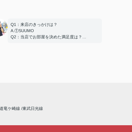
Q1：来店のきっかけは？
A.①SUUMO
Q2：当店でお部屋を決めた満足度は？
A.とても良い
Q3：物件の決め手となったポイントは？
A.家賃 C.広さ
道竜ケ崎線
東武日光線