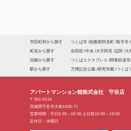
Q3：物件の決め手となったポイントは？
D.築年数
市区町村から探す
つくば市
稲敷郡阿見町
取手市
町名から探す
谷田部
中央
大字阿見
辺田
大
沿線から探す
つくばエクスプレス
関東鉄道
駅から探す
万博記念公園
研究学園
つくば
アパートマンション館株式会社 守谷店
〒302-0116
茨城県守谷市大柏1005-71
営業時間：
平日9:30～18:30 土日祭10:00～19:00
定休日：
水曜日