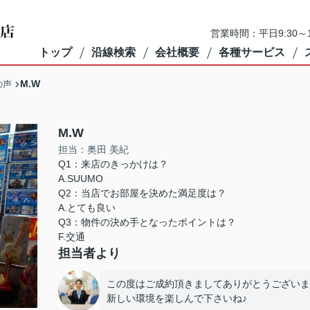
営業時間：平日9:30～1
トップ
沿線検索
会社概要
各種サービス
M.W
の声
M.W
担当：奥田 美紀
Q1：来店のきっかけは？
A.SUUMO
Q2：当店でお部屋を決めた満足度は？
A.とても良い
Q3：物件の決め手となったポイントは？
F.交通
担当者より
この度はご成約頂きましてありがとうございま
新しい環境を楽しんで下さいね♪