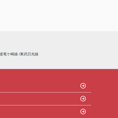
Q3：物件の決め手となったポイントは？
A.家賃 C.広さ
道竜ケ崎線
東武日光線