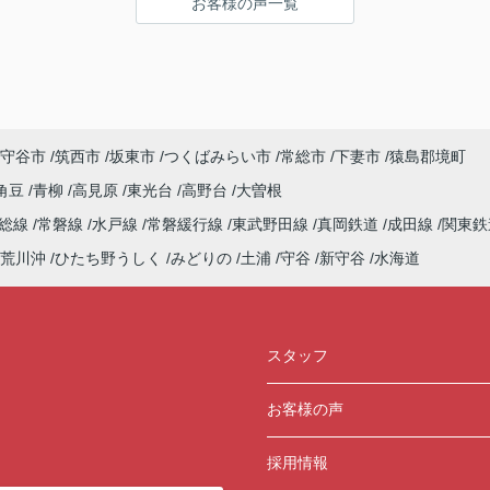
お客様の声一覧
Q3：物件の決め手となったポイントは？
D.築年数 G.その他（場所）
守谷市
筑西市
坂東市
つくばみらい市
常総市
下妻市
猿島郡境町
角豆
青柳
高見原
東光台
高野台
大曽根
常総線
常磐線
水戸線
常磐緩行線
東武野田線
真岡鉄道
成田線
関東鉄
荒川沖
ひたち野うしく
みどりの
土浦
守谷
新守谷
水海道
スタッフ
お客様の声
採用情報