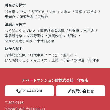
町名から探す
谷田部
中央
大字阿見
辺田
大角豆
青柳
高見原
東光台
研究学園
高野台
沿線から探す
つくばエクスプレス
関東鉄道常総線
常磐線
水戸線
常磐緩行線
東武野田線
真岡鉄道
成田線
関東鉄道竜ケ崎線
東武日光線
駅から探す
万博記念公園
研究学園
つくば
荒川沖
ひたち野うしく
みどりの
土浦
守谷
水海道
新守谷
アパートマンション館株式会社 守谷店
0297-47-1281
お問い合わせ
〒302-0116
茨城県守谷市大柏1005-71