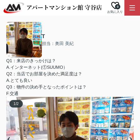
0
お気に入り
T
担当：奥田 美紀
Q1：来店のきっかけは？
A.インターネット(①SUUMO）
Q2：当店でお部屋を決めた満足度は？
A.とても良い
Q3：物件の決め手となったポイントは？
F.交通
1
/
2