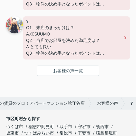
Q3：物件の決め手となったポイントは？
D.築年数 G.その他（場所）
Y
Q1：来店のきっかけは？
A.①SUUMO
Q2：当店でお部屋を決めた満足度は？
A.とても良い
Q3：物件の決め手となったポイントは？
A.家賃 C.広さ
お客様の声一覧
の賃貸のプロ！アパートマンション館守谷店
お客様の声
Y
市区町村から探す
つくば市
稲敷郡阿見町
取手市
守谷市
筑西市
坂東市
つくばみらい市
常総市
下妻市
猿島郡境町