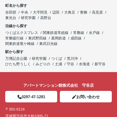
町名から探す
谷田部
中央
大字阿見
辺田
大角豆
青柳
高見原
東光台
研究学園
高野台
沿線から探す
つくばエクスプレス
関東鉄道常総線
常磐線
水戸線
常磐緩行線
東武野田線
真岡鉄道
成田線
関東鉄道竜ケ崎線
東武日光線
駅から探す
万博記念公園
研究学園
つくば
荒川沖
ひたち野うしく
みどりの
土浦
守谷
水海道
新守谷
アパートマンション館株式会社 守谷店
0297-47-1281
お問い合わせ
〒302-0116
茨城県守谷市大柏1005-71