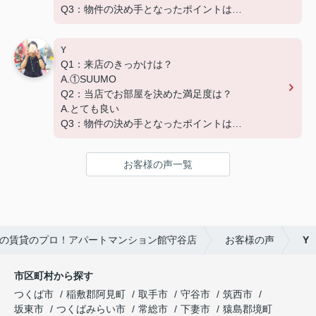
Q3：物件の決め手となったポイントは？
D.築年数 G.その他（場所）
Y
Q1：来店のきっかけは？
A.①SUUMO
Q2：当店でお部屋を決めた満足度は？
A.とても良い
Q3：物件の決め手となったポイントは？
A.家賃 C.広さ
お客様の声一覧
の賃貸のプロ！アパートマンション館守谷店
お客様の声
Y
市区町村から探す
つくば市
稲敷郡阿見町
取手市
守谷市
筑西市
坂東市
つくばみらい市
常総市
下妻市
猿島郡境町