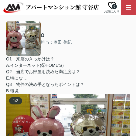
0
お気に入り
O
担当：奥田 美紀
Q1：来店のきっかけは？
A.インターネット(②HOME'S）
Q2：当店でお部屋を決めた満足度は？
E.特になし
Q3：物件の決め手となったポイントは？
B.環境
1
/
2