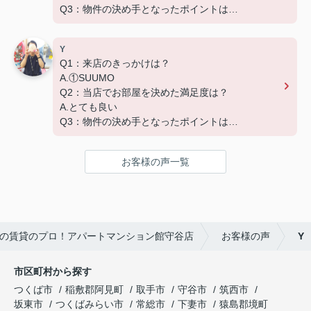
Q3：物件の決め手となったポイントは？
D.築年数 G.その他（場所）
Y
Q1：来店のきっかけは？
A.①SUUMO
Q2：当店でお部屋を決めた満足度は？
A.とても良い
Q3：物件の決め手となったポイントは？
A.家賃 C.広さ
お客様の声一覧
の賃貸のプロ！アパートマンション館守谷店
お客様の声
Y
市区町村から探す
つくば市
稲敷郡阿見町
取手市
守谷市
筑西市
坂東市
つくばみらい市
常総市
下妻市
猿島郡境町