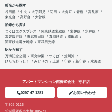
町名から探す
谷田部
中央
大字阿見
辺田
大角豆
青柳
高見原
東光台
高野台
大曽根
沿線から探す
つくばエクスプレス
関東鉄道常総線
常磐線
水戸線
常磐緩行線
東武野田線
真岡鉄道
成田線
関東鉄道竜ケ崎線
東武日光線
駅から探す
万博記念公園
研究学園
つくば
荒川沖
ひたち野うしく
みどりの
土浦
守谷
新守谷
水海道
アパートマンション館株式会社 守谷店
0297-47-1281
お問い合わせ
〒302-0116
茨城県守谷市大柏1005-71