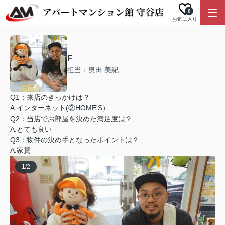
0
お気に入り
F
担当：奥田 美紀
Q1：来店のきっかけは？
A.インターネット(②HOME'S）
Q2：当店でお部屋を決めた満足度は？
A.とても良い
Q3：物件の決め手となったポイントは？
A.家賃
1
/
2