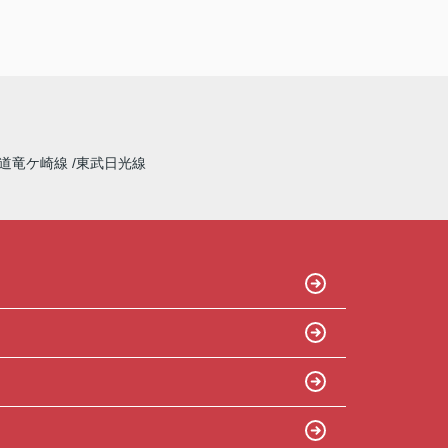
道竜ケ崎線
東武日光線