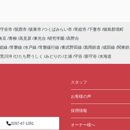
守谷市
筑西市
坂東市
つくばみらい市
常総市
下妻市
猿島郡境町
角豆
青柳
高見原
東光台
研究学園
高野台
常総線
常磐線
水戸線
常磐緩行線
東武野田線
真岡鉄道
成田線
関東鉄
荒川沖
ひたち野うしく
みどりの
土浦
守谷
新守谷
水海道
スタッフ
お客様の声
採用情報
0297-47-1281
オーナー様へ