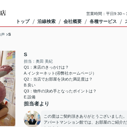
営業時間：平日9:30～1
トップ
沿線検索
会社概要
各種サービス
S
の声
S
担当：奥田 美紀
Q1：来店のきっかけは？
A.インターネット(④弊社ホームページ）
Q2：当店でお部屋を決めた満足度は？
B.良い
Q3：物件の決め手となったポイントは？
E.設備
担当者より
この度はご契約頂きありがとうございました。
アパートマンション館では、お部屋のご紹介だ