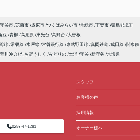
守谷市
筑西市
坂東市
つくばみらい市
常総市
下妻市
猿島郡境町
角豆
青柳
高見原
東光台
高野台
大曽根
常総線
常磐線
水戸線
常磐緩行線
東武野田線
真岡鉄道
成田線
関東鉄
荒川沖
ひたち野うしく
みどりの
土浦
守谷
新守谷
水海道
スタッフ
お客様の声
採用情報
0297-47-1281
オーナー様へ