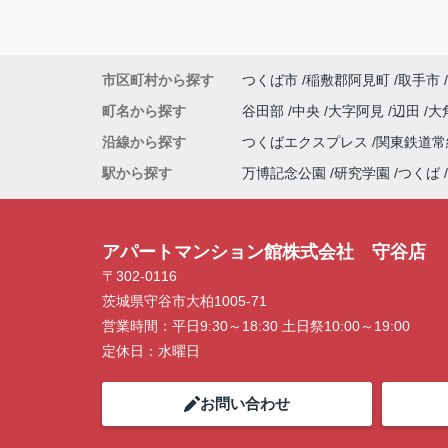
市区町村から探す
つくば市
稲敷郡阿見町
取手市
町名から探す
谷田部
中央
大字阿見
辺田
大
沿線から探す
つくばエクスプレス
関東鉄道
駅から探す
万博記念公園
研究学園
つくば
アパートマンション館株式会社 守谷店
〒302-0116
茨城県守谷市大柏1005-71
営業時間：
平日9:30～18:30 土日祭10:00～19:00
定休日：
水曜日
お問い合わせ