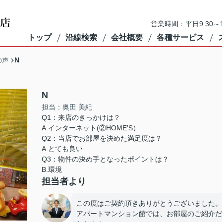
営業時間：平日9:30～1
トップ
沿線検索
会社概要
各種サービス
N
の声
N
担当：奥田 美紀
Q1：来店のきっかけは？
A.インターネット(②HOME’S）
Q2：当店でお部屋を決めた満足度は？
A.とても良い
Q3：物件の決め手となったポイントは？
B.環境
担当者より
この度はご契約頂きありがとうございました。
アパートマンション館では、お部屋のご紹介だ