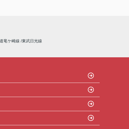
道竜ケ崎線
東武日光線