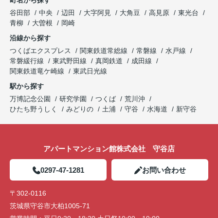
谷田部
中央
辺田
大字阿見
大角豆
高見原
東光台
青柳
大曽根
岡崎
沿線から探す
つくばエクスプレス
関東鉄道常総線
常磐線
水戸線
常磐緩行線
東武野田線
真岡鉄道
成田線
関東鉄道竜ケ崎線
東武日光線
駅から探す
万博記念公園
研究学園
つくば
荒川沖
ひたち野うしく
みどりの
土浦
守谷
水海道
新守谷
アパートマンション館株式会社 守谷店
0297-47-1281
お問い合わせ
〒302-0116
茨城県守谷市大柏1005-71