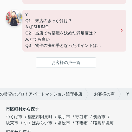
D.築年数 G.その他（場所）
Y
Q1：来店のきっかけは？
A.①SUUMO
Q2：当店でお部屋を決めた満足度は？
A.とても良い
Q3：物件の決め手となったポイントは？
A.家賃 C.広さ
お客様の声一覧
の賃貸のプロ！アパートマンション館守谷店
お客様の声
Y
市区町村から探す
つくば市
稲敷郡阿見町
取手市
守谷市
筑西市
坂東市
つくばみらい市
常総市
下妻市
猿島郡境町
町名から探す