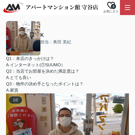
0
お気に入り
K
担当：奥田 美紀
Q1：来店のきっかけは？
A.インターネット(①SUUMO）
Q2：当店でお部屋を決めた満足度は？
A.とても良い
Q3：物件の決め手となったポイントは？
A.家賃
1
/
2