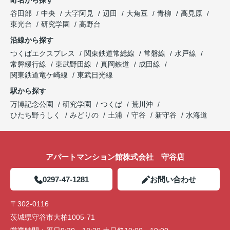
谷田部
中央
大字阿見
辺田
大角豆
青柳
高見原
東光台
研究学園
高野台
沿線から探す
つくばエクスプレス
関東鉄道常総線
常磐線
水戸線
常磐緩行線
東武野田線
真岡鉄道
成田線
関東鉄道竜ケ崎線
東武日光線
駅から探す
万博記念公園
研究学園
つくば
荒川沖
ひたち野うしく
みどりの
土浦
守谷
新守谷
水海道
アパートマンション館株式会社 守谷店
0297-47-1281
お問い合わせ
〒302-0116
茨城県守谷市大柏1005-71