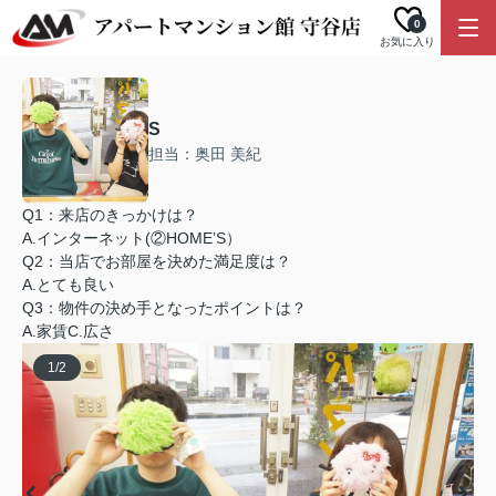
0
お気に入り
S
担当：奥田 美紀
Q1：来店のきっかけは？
A.インターネット(②HOME’S）
Q2：当店でお部屋を決めた満足度は？
A.とても良い
Q3：物件の決め手となったポイントは？
A.家賃C.広さ
1
/
2