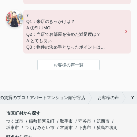
D.築年数 G.その他（場所）
Y
Q1：来店のきっかけは？
A.①SUUMO
Q2：当店でお部屋を決めた満足度は？
A.とても良い
Q3：物件の決め手となったポイントは？
A.家賃 C.広さ
お客様の声一覧
の賃貸のプロ！アパートマンション館守谷店
お客様の声
Y
市区町村から探す
つくば市
稲敷郡阿見町
取手市
守谷市
筑西市
坂東市
つくばみらい市
常総市
下妻市
猿島郡境町
町名から探す