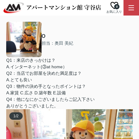
0
お気に入り
O
担当：奥田 美紀
Q1：来店のきっかけは？
A.インターネット(③at home）
Q2：当店でお部屋を決めた満足度は？
A.とても良い
Q3：物件の決め手となったポイントは？
A.家賃 C.広さ D.築年数 E.設備
Q4：他になにかございましたらご記入下さい
ありがとうございました。
1
/
2