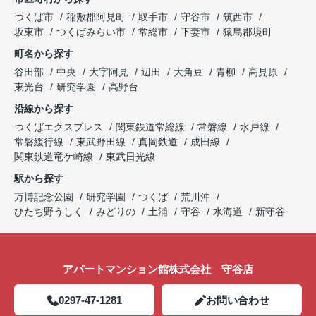
つくば市
稲敷郡阿見町
取手市
守谷市
筑西市
坂東市
つくばみらい市
常総市
下妻市
猿島郡境町
町名から探す
谷田部
中央
大字阿見
辺田
大角豆
青柳
高見原
東光台
研究学園
高野台
沿線から探す
つくばエクスプレス
関東鉄道常総線
常磐線
水戸線
常磐緩行線
東武野田線
真岡鉄道
成田線
関東鉄道竜ケ崎線
東武日光線
駅から探す
万博記念公園
研究学園
つくば
荒川沖
ひたち野うしく
みどりの
土浦
守谷
水海道
新守谷
アパートマンション館株式会社 守谷店
0297-47-1281
お問い合わせ