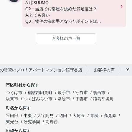
A.①SUUMO
Q2：当店でお部屋を決めた満足度は？
A.とても良い
Q3：物件の決め手となったポイントは？
A.家賃 C.広さ
お客様の声一覧
の賃貸のプロ！アパートマンション館守谷店
お客様の声
Y
市区町村から探す
つくば市
稲敷郡阿見町
取手市
守谷市
筑西市
坂東市
つくばみらい市
常総市
下妻市
猿島郡境町
町名から探す
谷田部
中央
大字阿見
辺田
大角豆
青柳
高見原
東光台
研究学園
高野台
沿線から探す