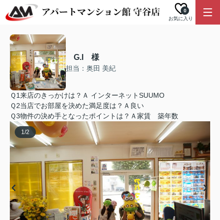
0
お気に入り
G.I 様
担当：奥田 美紀
Ｑ1来店のきっかけは？Ａ インターネットSUUMO
Ｑ2当店でお部屋を決めた満足度は？Ａ良い
Ｑ3物件の決め手となったポイントは？Ａ家賃 築年数
1
/
2