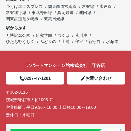
つくばエクスプレス
関東鉄道常総線
常磐線
水戸線
常磐緩行線
東武野田線
真岡鉄道
成田線
関東鉄道竜ケ崎線
東武日光線
駅から探す
万博記念公園
研究学園
つくば
荒川沖
ひたち野うしく
みどりの
土浦
守谷
新守谷
水海道
アパートマンション館株式会社 守谷店
0297-47-1281
お問い合わせ
〒302-0116
茨城県守谷市大柏1005-71
営業時間：
平日9:30～18:30 土日祭10:00～19:00
定休日：
水曜日