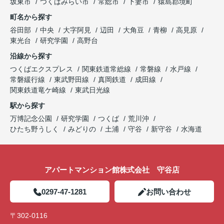
坂東市
つくばみらい市
常総市
下妻市
猿島郡境町
町名から探す
谷田部
中央
大字阿見
辺田
大角豆
青柳
高見原
東光台
研究学園
高野台
沿線から探す
つくばエクスプレス
関東鉄道常総線
常磐線
水戸線
常磐緩行線
東武野田線
真岡鉄道
成田線
関東鉄道竜ケ崎線
東武日光線
駅から探す
万博記念公園
研究学園
つくば
荒川沖
ひたち野うしく
みどりの
土浦
守谷
新守谷
水海道
アパートマンション館株式会社 守谷店
0297-47-1281
お問い合わせ
〒302-0116