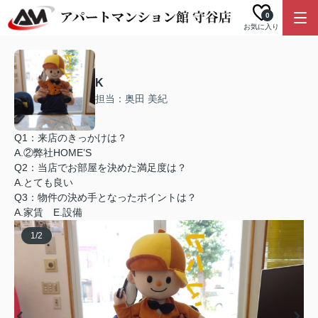
0
お気に入り
K
担当：奥田 美紀
Q1：来店のきっかけは？
A.②弊社HOME’S
Q2：当店でお部屋を決めた満足度は？
A.とても良い
Q3：物件の決め手となったポイントは？
A.家賃 E.設備
1
/
2