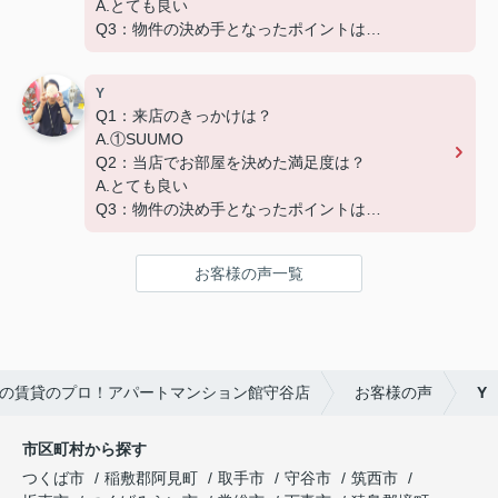
A.とても良い
Q3：物件の決め手となったポイントは？
D.築年数 G.その他（場所）
Y
Q1：来店のきっかけは？
A.①SUUMO
Q2：当店でお部屋を決めた満足度は？
A.とても良い
Q3：物件の決め手となったポイントは？
A.家賃 C.広さ
お客様の声一覧
の賃貸のプロ！アパートマンション館守谷店
お客様の声
Y
市区町村から探す
つくば市
稲敷郡阿見町
取手市
守谷市
筑西市