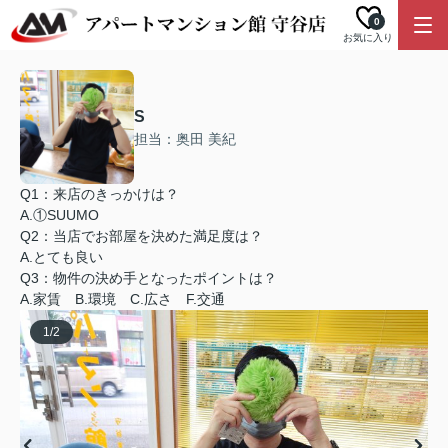
0
お気に入り
S
担当：奥田 美紀
Q1：来店のきっかけは？
A.①SUUMO
Q2：当店でお部屋を決めた満足度は？
A.とても良い
Q3：物件の決め手となったポイントは？
A.家賃 B.環境 C.広さ F.交通
1
/
2