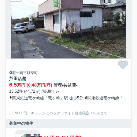
龍ケ崎市馴柴町
芦田店舗
6.5
万円 (0.48万円/坪)
管理/共益費-
13.52坪 (44.72㎡) /築39年 /-
関東鉄道竜ケ崎線「竜ヶ崎」駅 徒歩5分
関東鉄道竜ケ崎線「入地」駅 徒歩33分
◇15000円！キャッシュバック◇サイト経由限定！8/末まで
募集中の物件