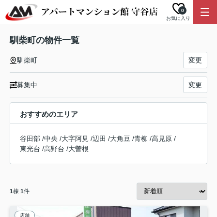
0
お気に入り
馴柴町の物件一覧
馴柴町
変更
募集中
変更
おすすめのエリア
谷田部
/
中央
/
大字阿見
/
辺田
/
大角豆
/
青柳
/
高見原
/
東光台
/
高野台
/
大曽根
1
棟
1
件
店舗