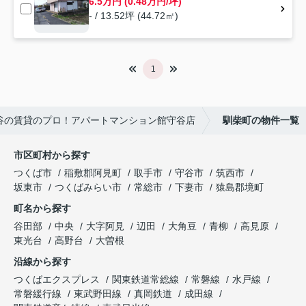
6.5万円 (0.48万円/坪)
- / 13.52坪 (44.72㎡)
1
谷の賃貸のプロ！アパートマンション館守谷店
馴柴町の物件一覧
市区町村から探す
つくば市
稲敷郡阿見町
取手市
守谷市
筑西市
坂東市
つくばみらい市
常総市
下妻市
猿島郡境町
町名から探す
谷田部
中央
大字阿見
辺田
大角豆
青柳
高見原
東光台
高野台
大曽根
沿線から探す
つくばエクスプレス
関東鉄道常総線
常磐線
水戸線
常磐緩行線
東武野田線
真岡鉄道
成田線