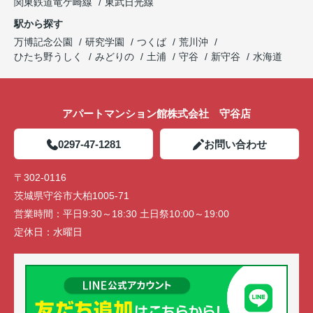
関東鉄道竜ケ崎線
東武日光線
駅から探す
万博記念公園
研究学園
つくば
荒川沖
ひたち野うしく
みどりの
土浦
守谷
新守谷
水海道
アパートマンション館株式会社 守谷店
0297-47-1281
お問い合わせ
〒302-0116
茨城県守谷市大柏1005-71
営業時間：
平日9:30～18:30 土日祭10:00～19:00
定休日：
水曜日