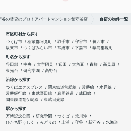
守谷の賃貸のプロ！アパートマンション館守谷店
台宿の物件一覧
市区町村から探す
つくば市
稲敷郡阿見町
取手市
守谷市
筑西市
坂東市
つくばみらい市
常総市
下妻市
猿島郡境町
町名から探す
谷田部
中央
大字阿見
辺田
大角豆
青柳
高見原
東光台
研究学園
高野台
沿線から探す
つくばエクスプレス
関東鉄道常総線
常磐線
水戸線
常磐緩行線
東武野田線
真岡鉄道
成田線
関東鉄道竜ケ崎線
東武日光線
駅から探す
万博記念公園
研究学園
つくば
荒川沖
ひたち野うしく
みどりの
土浦
守谷
新守谷
水海道