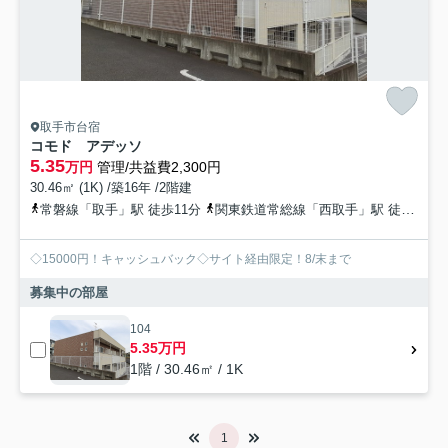
取手市台宿
コモド アデッソ
5.35
万円
管理/共益費2,300円
30.46㎡ (1K) /築16年 /2階建
常磐線「取手」駅 徒歩11分
関東鉄道常総線「西取手」駅 徒歩24分
◇15000円！キャッシュバック◇サイト経由限定！8/末まで
募集中の部屋
104
5.35万円
1階 / 30.46㎡ / 1K
1