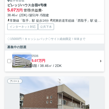
取手市台宿
ビレッジハウス台宿4号棟
5.07
万円
管理/共益費-
38.46㎡ (2DK) /築51年 /5階建
常磐線「取手」駅 徒歩14分
関東鉄道常総線「西取手」駅 徒歩27分
インターネット対応
公共下水
◇15000円！キャッシュバック◇サイト経由限定！8/末まで
募集中の部屋
0506
5.07万円
5階 / 38.46㎡ / 2DK
アパート