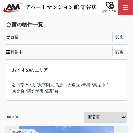
0
お気に入り
台宿の物件一覧
台宿
変更
募集中
変更
おすすめのエリア
谷田部
/
中央
/
大字阿見
/
辺田
/
大角豆
/
青柳
/
高見原
/
東光台
/
研究学園
/
高野台
3
棟
4
件
賃貸マンション