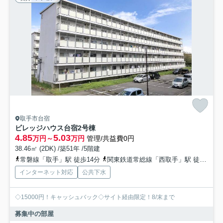
取手市台宿
ビレッジハウス台宿2号棟
4.85
5.03
万円～
万円
管理/共益費0円
38.46㎡ (2DK) /築51年 /5階建
常磐線「取手」駅 徒歩14分
関東鉄道常総線「西取手」駅 徒歩28分
インターネット対応
公共下水
◇15000円！キャッシュバック◇サイト経由限定！8/末まで
募集中の部屋