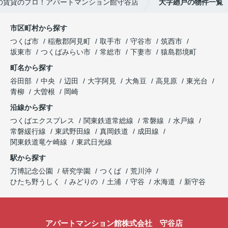
の賃貸のプロ！アパートマンション館守谷店
大字廻戸の物件一覧
市区町村から探す
つくば市
稲敷郡阿見町
取手市
守谷市
筑西市
坂東市
つくばみらい市
常総市
下妻市
猿島郡境町
町名から探す
谷田部
中央
辺田
大字阿見
大角豆
高見原
東光台
青柳
大曽根
岡崎
沿線から探す
つくばエクスプレス
関東鉄道常総線
常磐線
水戸線
常磐緩行線
東武野田線
真岡鉄道
成田線
関東鉄道竜ケ崎線
東武日光線
駅から探す
万博記念公園
研究学園
つくば
荒川沖
ひたち野うしく
みどりの
土浦
守谷
水海道
新守谷
アパートマンション館株式会社 守谷店