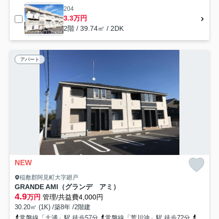
204
3.3万円
2階 / 39.74㎡ / 2DK
アパート
NEW
稲敷郡阿見町大字廻戸
GRANDE AMI（グランデ アミ）
4.9
万円
管理/共益費4,000円
30.20㎡ (1K) /築8年 /2階建
常磐線「土浦」駅 徒歩57分
常磐線「荒川沖」駅 徒歩72分
常磐線