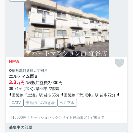
NEW
稲敷郡阿見町大字廻戸
エルディム西Ｂ
3.3
万円
管理/共益費2,000円
39.74㎡ (2DK) /築33年 /2階建
常磐線「土浦」駅 徒歩65分
常磐線「荒川沖」駅 徒歩72分
常磐線
CATV
敷地内ごみ置き場
公共下水
◇15000円！キャッシュバック◇サイト経由限定！8/末まで
募集中の部屋