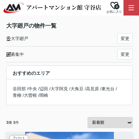
0
お気に入り
大字廻戸の物件一覧
大字廻戸
変更
募集中
変更
おすすめのエリア
谷田部
/
中央
/
辺田
/
大字阿見
/
大角豆
/
高見原
/
東光台
/
青柳
/
大曽根
/
岡崎
3
棟
3
件
アパート