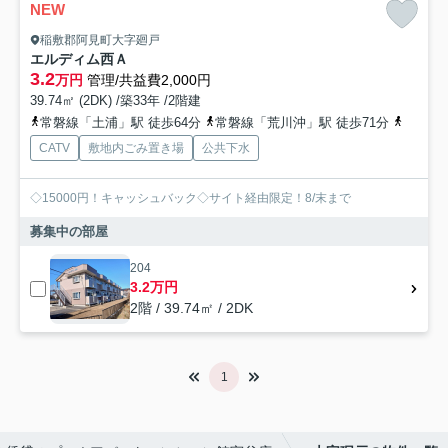
NEW
稲敷郡阿見町大字廻戸
エルディム西Ａ
3.2
万円
管理/共益費2,000円
39.74㎡ (2DK) /築33年 /2階建
常磐線「土浦」駅 徒歩64分
常磐線「荒川沖」駅 徒歩71分
常磐線
CATV
敷地内ごみ置き場
公共下水
◇15000円！キャッシュバック◇サイト経由限定！8/末まで
募集中の部屋
204
3.2万円
2階 / 39.74㎡ / 2DK
1