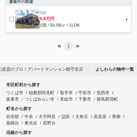
募集中の部屋
102
5.8万円
1階 / 50.08㎡ / 1LDK
1
の賃貸のプロ！アパートマンション館守谷店
よしわらの物件一覧
市区町村から探す
つくば市
稲敷郡阿見町
取手市
守谷市
筑西市
坂東市
つくばみらい市
常総市
下妻市
猿島郡境町
町名から探す
谷田部
中央
大字阿見
辺田
大角豆
高見原
青柳
薬師台
東光台
高野台
沿線から探す