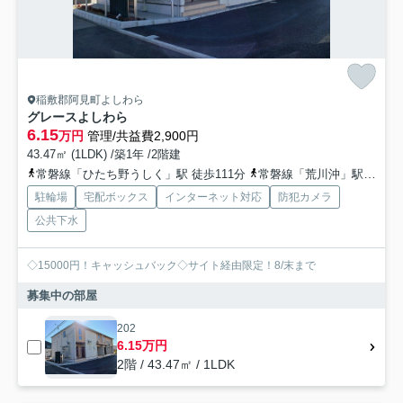
稲敷郡阿見町よしわら
グレースよしわら
6.15
万円
管理/共益費2,900円
43.47㎡ (1LDK) /築1年 /2階建
常磐線「ひたち野うしく」駅 徒歩111分
常磐線「荒川沖」駅 徒歩131分
駐輪場
宅配ボックス
インターネット対応
防犯カメラ
公共下水
◇15000円！キャッシュバック◇サイト経由限定！8/末まで
募集中の部屋
202
6.15万円
2階 / 43.47㎡ / 1LDK