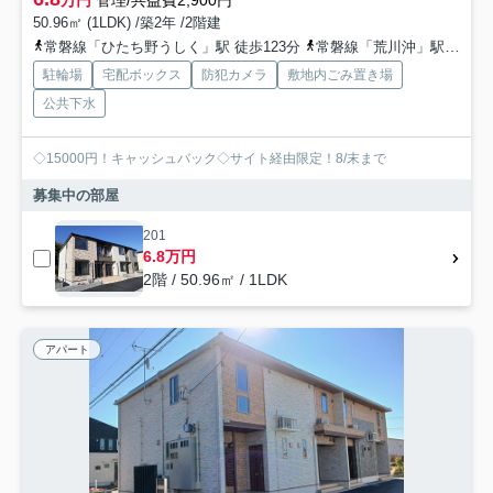
万円
管理/共益費2,900円
50.96㎡ (1LDK) /築2年 /2階建
常磐線「ひたち野うしく」駅 徒歩123分
常磐線「荒川沖」駅 徒歩144分
駐輪場
宅配ボックス
防犯カメラ
敷地内ごみ置き場
公共下水
◇15000円！キャッシュバック◇サイト経由限定！8/末まで
募集中の部屋
201
6.8万円
2階 / 50.96㎡ / 1LDK
アパート