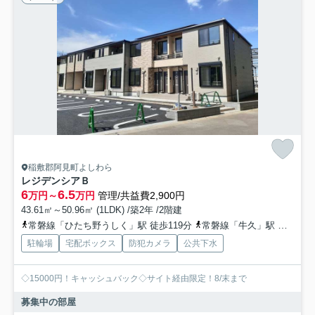
稲敷郡阿見町よしわら
レジデンシアＢ
6
6.5
万円～
万円
管理/共益費2,900円
43.61㎡～50.96㎡ (1LDK) /築2年 /2階建
常磐線「ひたち野うしく」駅 徒歩119分
常磐線「牛久」駅 徒歩133分
駐輪場
宅配ボックス
防犯カメラ
公共下水
◇15000円！キャッシュバック◇サイト経由限定！8/末まで
募集中の部屋