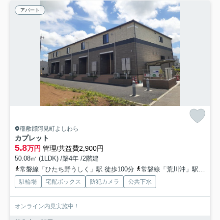
アパート
稲敷郡阿見町よしわら
カプレット
5.8
万円
管理/共益費2,900円
50.08㎡ (1LDK) /築4年 /2階建
常磐線「ひたち野うしく」駅 徒歩100分
常磐線「荒川沖」駅 徒歩119分
駐輪場
宅配ボックス
防犯カメラ
公共下水
オンライン内見実施中！