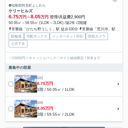
稲敷郡阿見町よしわら
ケリーヒルズ
6.75
8.05
万円～
万円
管理/共益費2,900円
50.05㎡～59.55㎡ (1LDK～2LDK) /築2年 /2階建
常磐線「ひたち野うしく」駅 徒歩100分
常磐線「荒川沖」駅 徒歩119分
駐輪場
宅配ボックス
インターネット対応
防犯カメラ
公共下水
◇15000円！キャッシュバック◇サイト経由限定！8/末まで
募集中の部屋
102
6.75万円
1階 / 50.05㎡ / 1LDK
205
8.05万円
2階 / 59.55㎡ / 2LDK