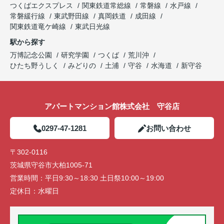
つくばエクスプレス
関東鉄道常総線
常磐線
水戸線
常磐緩行線
東武野田線
真岡鉄道
成田線
関東鉄道竜ケ崎線
東武日光線
駅から探す
万博記念公園
研究学園
つくば
荒川沖
ひたち野うしく
みどりの
土浦
守谷
水海道
新守谷
アパートマンション館株式会社 守谷店
0297-47-1281
お問い合わせ
〒302-0116
茨城県守谷市大柏1005-71
営業時間：
平日9:30～18:30 土日祭10:00～19:00
定休日：
水曜日