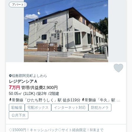
アパート
稲敷郡阿見町よしわら
レジデンシアＡ
7
万円
管理/共益費2,900円
50.05㎡ (1LDK) /築2年 /2階建
常磐線「ひたち野うしく」駅 徒歩119分
常磐線「牛久」駅 徒歩133分
駐輪場
宅配ボックス
インターネット対応
防犯カメラ
公共下水
◇15000円！キャッシュバック◇サイト経由限定！8/末まで