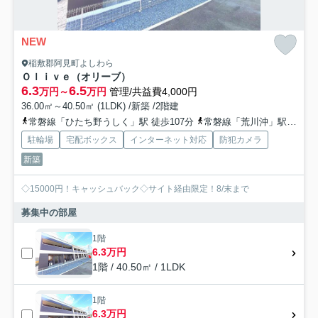
NEW
稲敷郡阿見町よしわら
Ｏｌｉｖｅ（オリーブ）
6.3
6.5
万円～
万円
管理/共益費4,000円
36.00㎡～40.50㎡ (1LDK) /新築 /2階建
常磐線「ひたち野うしく」駅 徒歩107分
常磐線「荒川沖」駅 徒歩127分
駐輪場
宅配ボックス
インターネット対応
防犯カメラ
新築
◇15000円！キャッシュバック◇サイト経由限定！8/末まで
募集中の部屋
1階
6.3万円
1階 / 40.50㎡ / 1LDK
1階
6.3万円