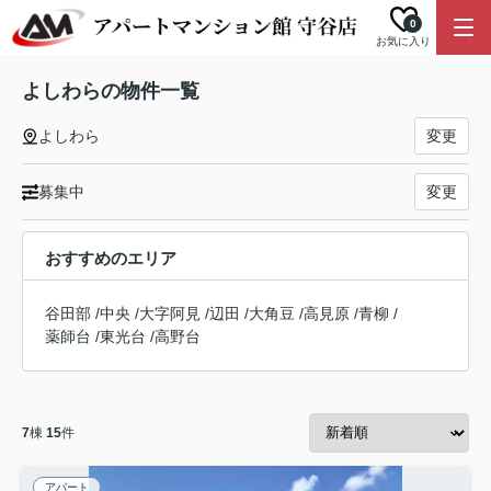
0
お気に入り
よしわらの物件一覧
よしわら
変更
募集中
変更
おすすめのエリア
谷田部
/
中央
/
大字阿見
/
辺田
/
大角豆
/
高見原
/
青柳
/
薬師台
/
東光台
/
高野台
7
棟
15
件
アパート