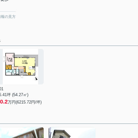
情報の見方
件
01
6.41坪 (54.27㎡)
0.2
万円(6215.72円/坪)