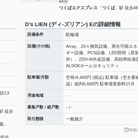
44分
つくばエクスプレス
「
つくば
」駅 徒歩4
D's LIEN (ディ-ズリアン) Eの詳細情報
設備条件
駐輪場
設備(その他)
Array、24ｈ換気設備、再生可能エ
ギー設備、PCS設備、LED照明（居
外）、ZEH-M外皮設備、高効率給湯
ALSOKホームセキュリティ
駐車場/月額
空有/4,400円 (税込) 駐車場（空き要
認）縦列6,600円 駐車場更新料1ｹ月
場E13
用途地域
-
募集戸数 / 総戸数
- / -
駅 徒歩
取引態様
一般媒介
園
」
情報
 徒歩