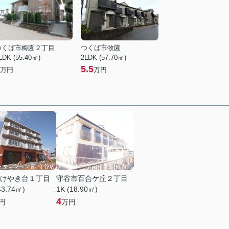
つくば市梅園２丁目
つくば市牧園
LDK (55.40㎡)
2LDK (57.70㎡)
5.5
万円
万円
けやき台１丁目
守谷市百合ケ丘２丁目
43.74㎡)
1K (18.90㎡)
4
円
万円