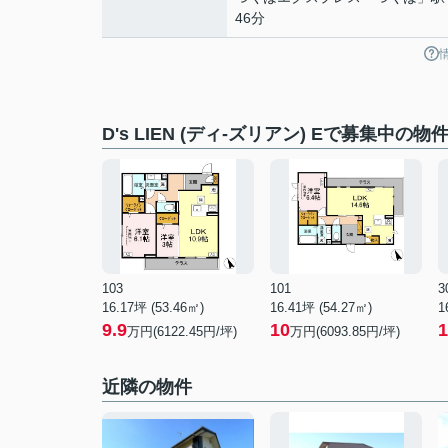
46分
D's LIEN (ディ-ズリアン) Eで募集中の物
103
101
3
16.17坪 (53.46㎡)
16.41坪 (54.27㎡)
1
9.9
10
1
万円(6122.45円/坪)
万円(6093.85円/坪)
近隣の物件