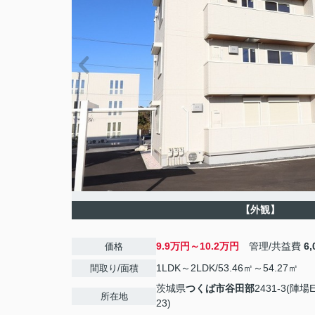
【外観】
9.9万円～10.2万円
管理/共益費
6
価格
1LDK～2LDK/53.46㎡～54.27㎡
間取り/面積
茨城県
つくば市
谷田部
2431-3(陣場
所在地
23)