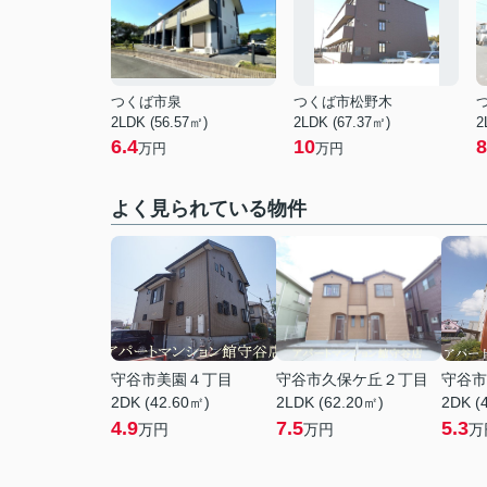
つくば市泉
つくば市松野木
2LDK (56.57㎡)
2LDK (67.37㎡)
2
6.4
10
8
万円
万円
よく見られている物件
守谷市美園４丁目
守谷市久保ケ丘２丁目
守谷市
2DK (42.60㎡)
2LDK (62.20㎡)
2DK (
4.9
7.5
5.3
万円
万円
万