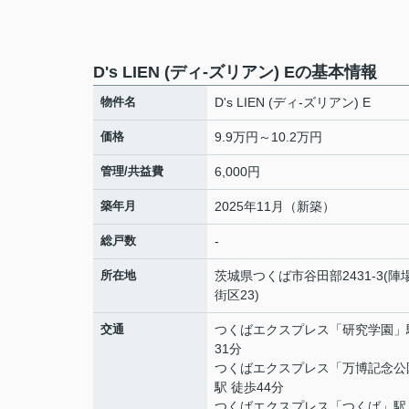
D's LIEN (ディ-ズリアン) Eの基本情報
物件名
D's LIEN (ディ-ズリアン) E
価格
9.9万円～10.2万円
管理/共益費
6,000円
築年月
2025年11月（新築）
総戸数
-
所在地
茨城県
つくば市
谷田部
2431-3(陣
街区23)
交通
つくばエクスプレス
「
研究学園
」
31分
つくばエクスプレス
「
万博記念公
駅 徒歩44分
つくばエクスプレス
「
つくば
」駅