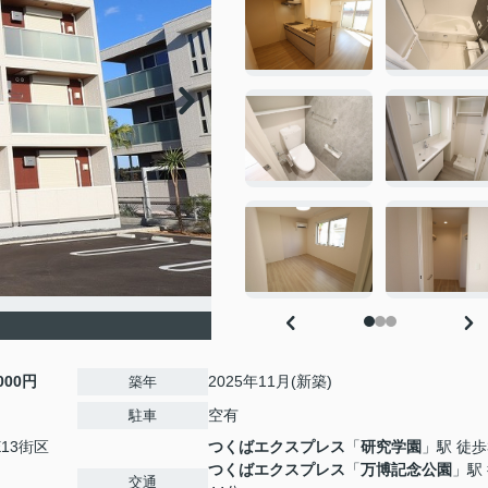
,000円
2025年11月(新築)
築年
空有
駐車
E13街区
つくばエクスプレス
「
研究学園
」駅 徒歩
つくばエクスプレス
「
万博記念公園
」駅
交通