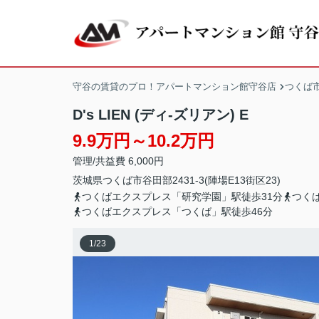
守谷の賃貸のプロ！アパートマンション館守谷店
つくば
D's LIEN (ディ-ズリアン) E
9.9万円～10.2万円
管理/共益費 6,000円
茨城県
つくば市
谷田部
2431-3(陣場E13街区23)
つくばエクスプレス「研究学園」駅徒歩31分
つく
つくばエクスプレス「つくば」駅徒歩46分
1
/
23