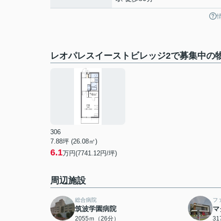
レオパレスイーストビレッジ2で募集中の
306
7.88坪 (26.08㎡)
6.1
万円(7741.12円/坪)
周辺施設
総合病院
フ
筑波学園病院
マ
2055ｍ（26分）
3