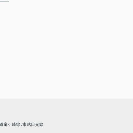
道竜ケ崎線
東武日光線