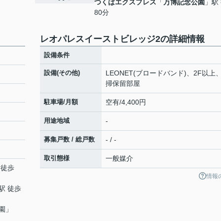
つくばエクスプレス
「
万博記念公園
」駅
80分
レオパレスイーストビレッジ2の詳細情報
設備条件
設備(その他)
LEONET(ブロードバンド)、2F以上
掃保留部屋
駐車場/月額
空有/4,400円
用途地域
-
募集戸数 / 総戸数
- / -
取引態様
一般媒介
 徒歩
情報
駅 徒歩
園
」