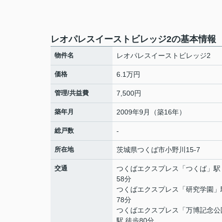
レオパレスイーストビレッジ2の基本情報
物件名
レオパレスイーストビレッジ2
価格
6.1万円
管理/共益費
7,500円
築年月
2009年9月（築16年）
総戸数
-
所在地
茨城県
つくば市
小野川
15-7
交通
つくばエクスプレス
「
つくば
」駅
58分
つくばエクスプレス
「
研究学園
」
78分
つくばエクスプレス
「
万博記念公
駅 徒歩80分