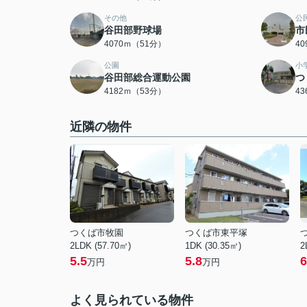
その他
公
谷田部野球場
市
4070ｍ（51分）
4
公園
小
谷田部総合運動公園
つ
4182ｍ（53分）
4
近隣の物件
つくば市牧園
つくば市東平塚
2LDK (57.70㎡)
1DK (30.35㎡)
2
5.5
5.8
6
万円
万円
よく見られている物件