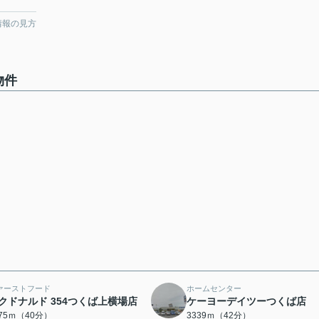
情報の見方
物件
ァーストフード
ホームセンター
クドナルド 354つくば上横場店
ケーヨーデイツーつくば店
175ｍ（40分）
3339ｍ（42分）