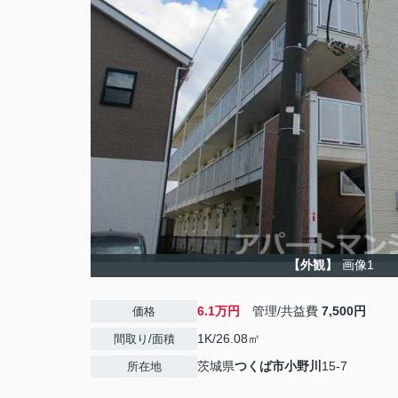
【外観】
画像1
6.1万円
管理/共益費
7,500円
価格
1K/26.08㎡
間取り/面積
茨城県
つくば市
小野川
15-7
所在地