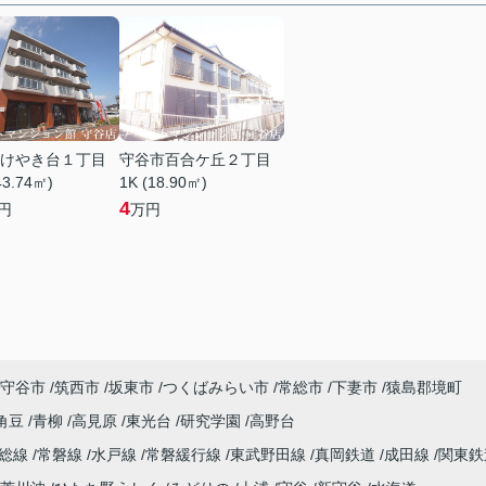
けやき台１丁目
守谷市百合ケ丘２丁目
43.74㎡)
1K (18.90㎡)
4
円
万円
守谷市
筑西市
坂東市
つくばみらい市
常総市
下妻市
猿島郡境町
角豆
青柳
高見原
東光台
研究学園
高野台
常総線
常磐線
水戸線
常磐緩行線
東武野田線
真岡鉄道
成田線
関東鉄