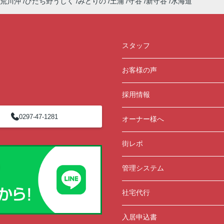
荒川沖
ひたち野うしく
みどりの
土浦
守谷
新守谷
水海道
スタッフ
お客様の声
採用情報
0297-47-1281
オーナー様へ
街レポ
管理システム
社宅代行
入居申込書