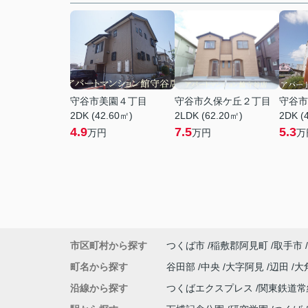
守谷市美園４丁目
守谷市久保ケ丘２丁目
守谷市
2DK (42.60㎡)
2LDK (62.20㎡)
2DK (
4.9
7.5
5.3
万円
万円
万
市区町村から探す
つくば市
稲敷郡阿見町
取手市
町名から探す
谷田部
中央
大字阿見
辺田
大
沿線から探す
つくばエクスプレス
関東鉄道