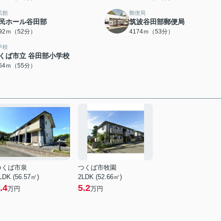
民館
郵便局
民ホール谷田部
筑波谷田部郵便局
092ｍ（52分）
4174ｍ（53分）
学校
くば市立 谷田部小学校
364ｍ（55分）
つくば市泉
つくば市牧園
LDK (56.57㎡)
2LDK (52.66㎡)
.4
5.2
万円
万円