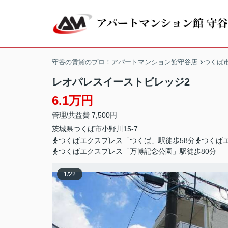
守谷の賃貸のプロ！アパートマンション館守谷店
つくば
レオパレスイーストビレッジ2
6.1万円
管理/共益費 7,500円
茨城県
つくば市
小野川
15-7
つくばエクスプレス「つくば」駅徒歩58分
つくば
つくばエクスプレス「万博記念公園」駅徒歩80分
1
/
22