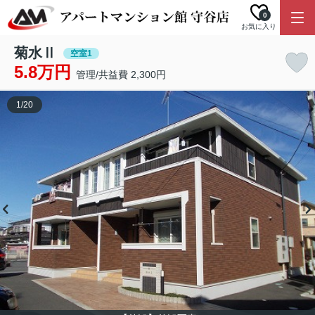
0
お気に入り
菊水Ⅱ
空室1
5.8万円
管理/共益費 2,300円
1
/
20