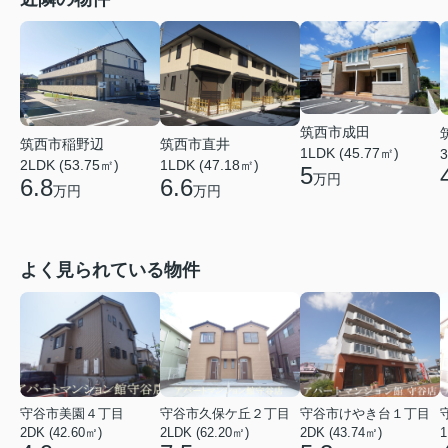
筑西市成田
筑西市稲野辺
筑西市直井
1LDK (45.77㎡)
3
2LDK (53.75㎡)
1LDK (47.18㎡)
5
万円
6.8
6.6
万円
万円
よく見られている物件
守谷市美園４丁目
守谷市久保ケ丘２丁目
守谷市けやき台１丁目
2DK (42.60㎡)
2LDK (62.20㎡)
2DK (43.74㎡)
1