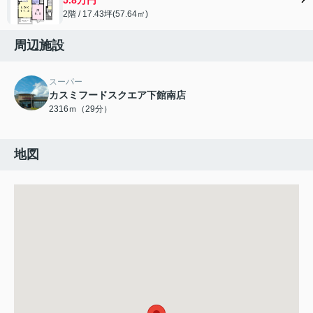
2階 / 17.43坪(57.64㎡)
周辺施設
スーパー
カスミフードスクエア下館南店
2316ｍ（29分）
地図