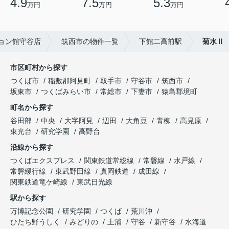
4.9
7.5
5.3
万円
万円
万円
ョン館守谷店
筑西市の物件一覧
下館二高前駅
菊水Ⅱ
市区町村から探す
つくば市
稲敷郡阿見町
取手市
守谷市
筑西市
坂東市
つくばみらい市
常総市
下妻市
猿島郡境町
町名から探す
谷田部
中央
大字阿見
辺田
大角豆
青柳
高見原
東光台
研究学園
高野台
沿線から探す
つくばエクスプレス
関東鉄道常総線
常磐線
水戸線
常磐緩行線
東武野田線
真岡鉄道
成田線
関東鉄道竜ケ崎線
東武日光線
駅から探す
万博記念公園
研究学園
つくば
荒川沖
ひたち野うしく
みどりの
土浦
守谷
新守谷
水海道