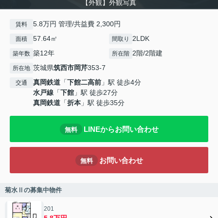
【外観】外観写真
5.8万円 管理/共益費 2,300円
賃料
57.64㎡
2LDK
面積
間取り
築12年
2階/2階建
築年数
所在階
茨城県
筑西市
岡芹
353-7
所在地
真岡鉄道
「
下館二高前
」駅 徒歩4分
交通
水戸線
「
下館
」駅 徒歩27分
真岡鉄道
「
折本
」駅 徒歩35分
LINEからお問い合わせ
無料
お問い合わせ
無料
菊水Ⅱの募集中物件
201
5.8万円