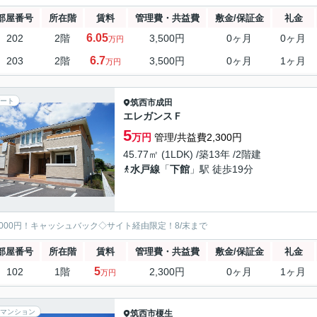
部屋番号
所在階
賃料
管理費・共益費
敷金/保証金
礼金
6.05
202
2階
3,500円
0ヶ月
0ヶ月
万円
6.7
203
2階
3,500円
0ヶ月
1ヶ月
万円
ート
筑西市
成田
エレガンスＦ
5
万円
管理/共益費2,300円
45.77㎡ (1LDK) /築13年 /2階建
水戸線
「
下館
」駅 徒歩19分
5000円！キャッシュバック◇サイト経由限定！8/末まで
部屋番号
所在階
賃料
管理費・共益費
敷金/保証金
礼金
5
102
1階
2,300円
0ヶ月
1ヶ月
万円
マンション
筑西市
榎生