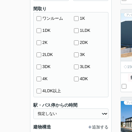
間取り
アパ
ワンルーム
1K
1DK
1LDK
2K
2DK
2LDK
3K
3DK
3LDK
◇1
4K
4DK
4LDK以上
アパ
駅・バス停からの時間
建物構造
追加する