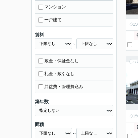
マンション
一戸建て
◇1
賃料
～
敷金・保証金なし
アパ
礼金・敷引なし
共益費・管理費込み
築年数
◇1
面積
～