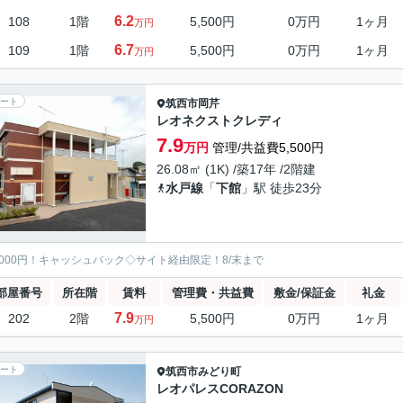
6.2
108
1階
5,500円
0万円
1ヶ月
万円
6.7
109
1階
5,500円
0万円
1ヶ月
万円
ート
筑西市
岡芹
レオネクストクレディ
7.9
万円
管理/共益費5,500円
26.08㎡ (1K) /築17年 /2階建
水戸線
「
下館
」駅 徒歩23分
5000円！キャッシュバック◇サイト経由限定！8/末まで
部屋番号
所在階
賃料
管理費・共益費
敷金/保証金
礼金
7.9
202
2階
5,500円
0万円
1ヶ月
万円
ート
筑西市
みどり町
レオパレスCORAZON