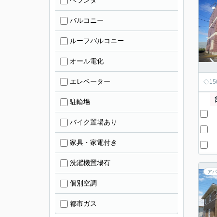
ベランダ
バルコニー
ルーフバルコニー
オール電化
エレベーター
◇1
駐輪場
バイク置場あり
家具・家電付き
洗濯機置場有
アパ
個別空調
都市ガス