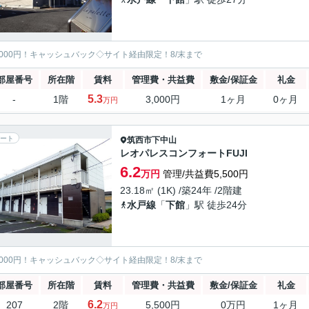
5000円！キャッシュバック◇サイト経由限定！8/末まで
部屋番号
所在階
賃料
管理費・共益費
敷金/保証金
礼金
5.3
-
1階
3,000円
1ヶ月
0ヶ月
万円
ート
筑西市
下中山
レオパレスコンフォートFUJI
6.2
万円
管理/共益費5,500円
23.18㎡ (1K) /築24年 /2階建
水戸線
「
下館
」駅 徒歩24分
5000円！キャッシュバック◇サイト経由限定！8/末まで
部屋番号
所在階
賃料
管理費・共益費
敷金/保証金
礼金
6.2
207
2階
5,500円
0万円
1ヶ月
万円