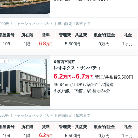
5000円！キャッシュバック◇サイト経由限定！8/末まで
部屋番号
所在階
賃料
管理費・共益費
敷金/保証金
礼金
6.8
109
1階
5,500円
0万円
1ヶ月
万円
ート
筑西市
岡芹
レオネクストサンパティ
6.2
6.7
万円～
万円
管理/共益費5,500円
46.94㎡ (1LDK) /築16年 /2階建
水戸線
「
下館
」駅 徒歩34分
5000円！キャッシュバック◇サイト経由限定！8/末まで
部屋番号
所在階
賃料
管理費・共益費
敷金/保証金
礼金
6.2
104
1階
5,500円
0万円
1ヶ月
万円