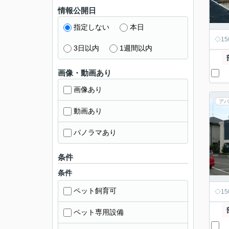
情報公開日
指定しない
本日
◇1
3日以内
1週間以内
画像・動画あり
画像あり
アパ
動画あり
パノラマあり
条件
条件
ペット飼育可
◇1
ペット専用設備