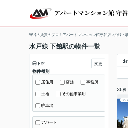
守谷の賃貸のプロ！アパートマンション館守谷店
沿線・
水戸線 下館駅の物件一覧
お
下館
変更
物件種別
居住用
店舗
事務所
36
棟
土地
その他事業用
アパ
駐車場
アパート