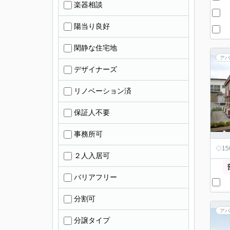
楽器相談
陽当り良好
閑静な住宅地
アパ
デザイナーズ
リノベーション済
保証人不要
事務所可
◇1
２人入居可
バリアフリー
分割可
アパ
分譲タイプ