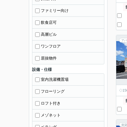
ファミリー向け
飲食店可
高層ビル
アパ
ワンフロア
居抜物件
設備・仕様
室内洗濯機置場
◇1
フローリング
ロフト付き
メゾネット
賃貸