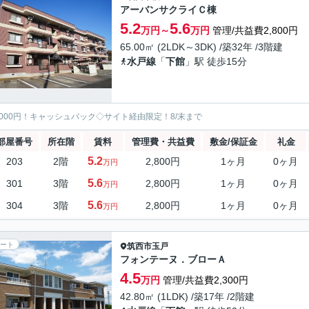
アーバンサクライＣ棟
5.2
5.6
万円～
万円
管理/共益費2,800円
65.00㎡ (2LDK～3DK) /築32年 /3階建
水戸線
「
下館
」駅 徒歩15分
5000円！キャッシュバック◇サイト経由限定！8/末まで
部屋番号
所在階
賃料
管理費・共益費
敷金/保証金
礼金
5.2
203
2階
2,800円
1ヶ月
0ヶ月
万円
5.6
301
3階
2,800円
1ヶ月
0ヶ月
万円
5.6
304
3階
2,800円
1ヶ月
0ヶ月
万円
ート
筑西市
玉戸
フォンテーヌ．ブローＡ
4.5
万円
管理/共益費2,300円
42.80㎡ (1LDK) /築17年 /2階建