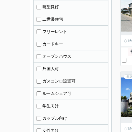
眺望良好
二世帯住宅
フリーレント
◇1
カードキー
オープンハウス
外国人可
賃貸
ガスコンロ設置可
ルームシェア可
学生向け
カップル向け
◇1
女性向け