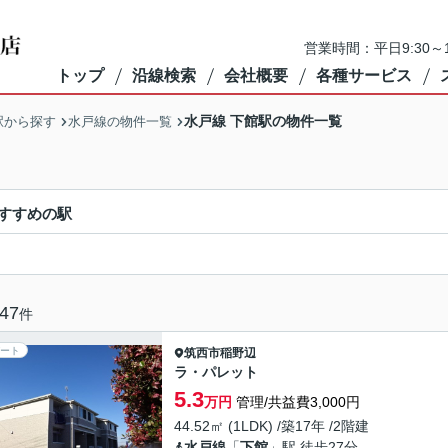
営業時間：平日9:30～1
トップ
沿線検索
会社概要
各種サービス
水戸線 下館駅の物件一覧
駅から探す
水戸線の物件一覧
すすめの駅
47
件
ート
筑西市
稲野辺
ラ・パレット
5.3
万円
管理/共益費3,000円
44.52㎡ (1LDK) /築17年 /2階建
水戸線
「
下館
」駅 徒歩27分