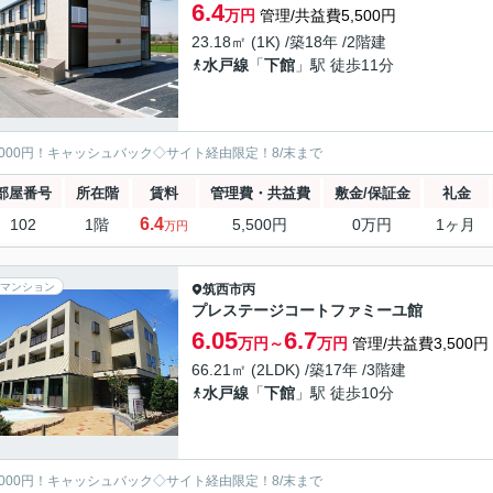
6.4
万円
管理/共益費5,500円
23.18㎡ (1K) /築18年 /2階建
水戸線
「
下館
」駅 徒歩11分
5000円！キャッシュバック◇サイト経由限定！8/末まで
部屋番号
所在階
賃料
管理費・共益費
敷金/保証金
礼金
6.4
102
1階
5,500円
0万円
1ヶ月
万円
マンション
筑西市
丙
プレステージコートファミーユ館
6.05
6.7
万円～
万円
管理/共益費3,500円
66.21㎡ (2LDK) /築17年 /3階建
水戸線
「
下館
」駅 徒歩10分
5000円！キャッシュバック◇サイト経由限定！8/末まで