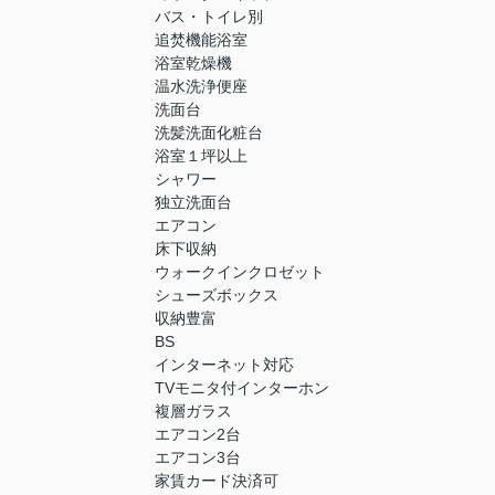
バス・トイレ別
追焚機能浴室
浴室乾燥機
温水洗浄便座
洗面台
洗髪洗面化粧台
浴室１坪以上
シャワー
独立洗面台
エアコン
床下収納
ウォークインクロゼット
シューズボックス
収納豊富
BS
インターネット対応
TVモニタ付インターホン
複層ガラス
エアコン2台
エアコン3台
家賃カード決済可