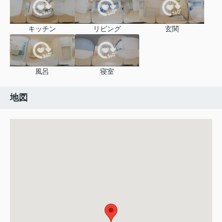
キッチン
リビング
玄関
風呂
寝室
地図