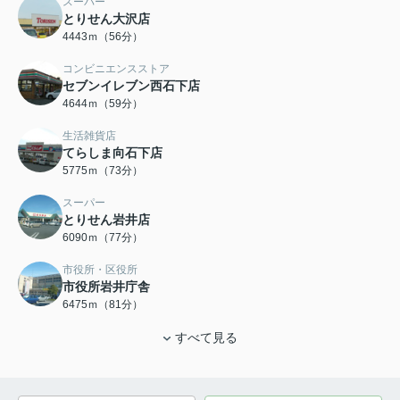
スーパー
とりせん大沢店
4443ｍ（56分）
コンビニエンスストア
セブンイレブン西石下店
4644ｍ（59分）
生活雑貨店
てらしま向石下店
5775ｍ（73分）
スーパー
とりせん岩井店
6090ｍ（77分）
市役所・区役所
市役所岩井庁舎
6475ｍ（81分）
すべて見る