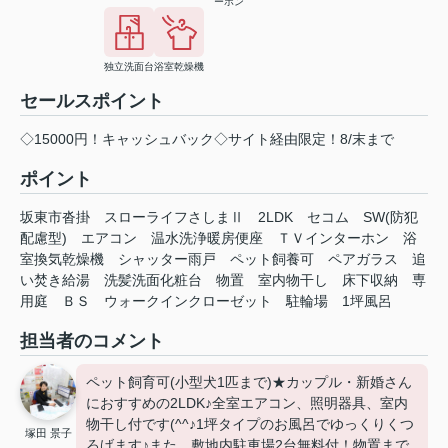
ーホン
独立洗面台
浴室乾燥機
セールスポイント
◇15000円！キャッシュバック◇サイト経由限定！8/末まで
ポイント
坂東市沓掛
スローライフさしまⅡ
2LDK
セコム
SW(防犯
配慮型)
エアコン
温水洗浄暖房便座
ＴＶインターホン
浴
室換気乾燥機
シャッター雨戸
ペット飼養可
ペアガラス
追
い焚き給湯
洗髪洗面化粧台
物置
室内物干し
床下収納
専
用庭
ＢＳ
ウォークインクローゼット
駐輪場
1坪風呂
担当者のコメント
ペット飼育可(小型犬1匹まで)★カップル・新婚さん
におすすめの2LDK♪全室エアコン、照明器具、室内
物干し付です(^^♪1坪タイプのお風呂でゆっくりくつ
塚田 景子
ろげます♪また、敷地内駐車場2台無料付！物置まで