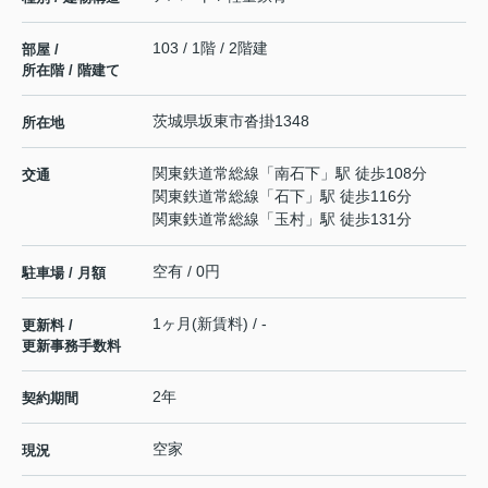
103 / 1階 / 2階建
部屋 /
所在階 / 階建て
茨城県
坂東市
沓掛
1348
所在地
関東鉄道常総線
「
南石下
」駅 徒歩108分
交通
関東鉄道常総線
「
石下
」駅 徒歩116分
関東鉄道常総線
「
玉村
」駅 徒歩131分
空有 / 0円
駐車場 / 月額
1ヶ月(新賃料) / -
更新料 /
更新事務手数料
2年
契約期間
空家
現況