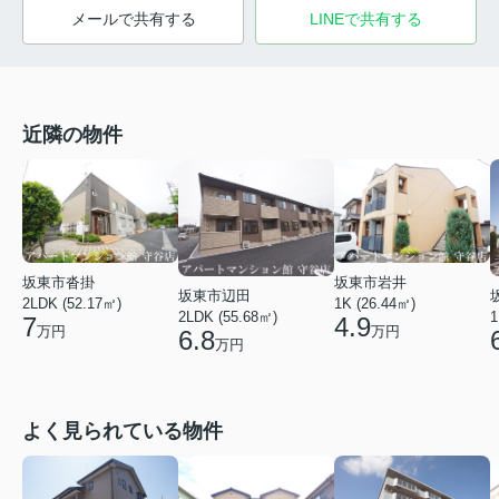
メールで共有する
LINEで共有する
近隣の物件
坂東市沓掛
坂東市岩井
坂東市辺田
2LDK (52.17㎡)
1K (26.44㎡)
2LDK (55.68㎡)
1
7
4.9
万円
万円
6.8
万円
よく見られている物件