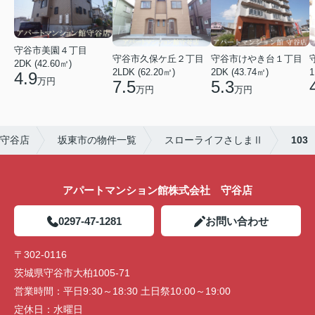
守谷市美園４丁目
守谷市久保ケ丘２丁目
守谷市けやき台１丁目
2DK (42.60㎡)
2LDK (62.20㎡)
2DK (43.74㎡)
1
4.9
万円
7.5
5.3
万円
万円
守谷店
坂東市の物件一覧
スローライフさしまⅡ
103
アパートマンション館株式会社 守谷店
0297-47-1281
お問い合わせ
〒302-0116
茨城県守谷市大柏1005-71
営業時間：
平日9:30～18:30 土日祭10:00～19:00
定休日：
水曜日