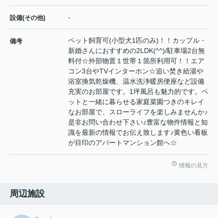
-
設備(その他)
ペット飼育可(小型犬1匹のみ)！！カップル・
備考
新婚さんにおすすめの2LDK(^^)/駐車場2台無
料付☆外部物置１世帯１箇所利用可！！エア
コン3台やTVインターホン☆追い焚き給湯や
浴室換気乾燥機、温水洗浄暖房便座など設備
充実のお部屋です。1坪風呂も魅力的です。ペ
ットと一緒に暮らせる家庭菜園つきのキレイ
なお部屋で、スローライフを楽しみませんか♪
是非お問い合わせ下さい♪豊富な物件情報と知
識を最新の情報でお伝え致します♪黄色い看板
が目印のアパートマンション館へ☆
情報の見方
周辺施設