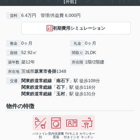
【外観】
6.4万円 管理/共益費 6,000円
賃料
初期費用シミュレーション
0ヶ月
0ヶ月
敷金
礼金
52.92㎡
2LDK
面積
間取り
築12年
1階/2階建
築年数
所在階
茨城県
坂東市
沓掛
1348
所在地
関東鉄道常総線
「
南石下
」駅 徒歩108分
交通
関東鉄道常総線
「
石下
」駅 徒歩116分
関東鉄道常総線
「
玉村
」駅 徒歩131分
物件の特徴
バストイレ
室内洗濯機
TVモニタ
カウンター
別
置場
付きインタ
キッチン