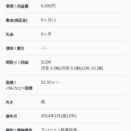
6,000円
管理 / 共益費
0ヶ月(-)
敷金(保証金)
0ヶ月
礼金
- / -
償却 / 敷引
2LDK
間取り / 詳細
洋室 6.0帖
/
洋室 6.0帖
/
LDK 10.2帖
52.92㎡ / -
面積 /
バルコニー面積
南
向き
2014年2月(築12年)
築年月
アパート / 軽量鉄骨
種別 / 建物構造