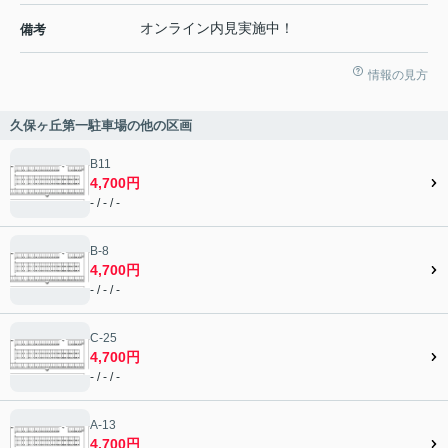
オンライン内見実施中！
備考
情報の見方
久保ヶ丘第一駐車場の他の区画
B11
4,700円
- / - / -
B-8
4,700円
- / - / -
C-25
4,700円
- / - / -
A-13
4,700円