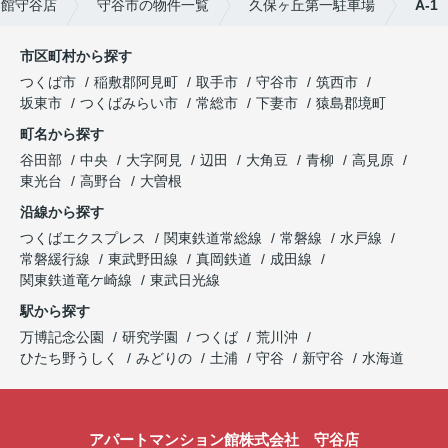
ン館守谷店
守谷市の物件一覧
久保ヶ丘第一駐車場
A-1
市区町村から探す
つくば市
稲敷郡阿見町
取手市
守谷市
筑西市
坂東市
つくばみらい市
常総市
下妻市
猿島郡境町
町名から探す
谷田部
中央
大字阿見
辺田
大角豆
青柳
高見原
東光台
高野台
大曽根
沿線から探す
つくばエクスプレス
関東鉄道常総線
常磐線
水戸線
常磐緩行線
東武野田線
真岡鉄道
成田線
関東鉄道竜ケ崎線
東武日光線
駅から探す
万博記念公園
研究学園
つくば
荒川沖
ひたち野うしく
みどりの
土浦
守谷
新守谷
水海道
アパートマンション館株式会社 守谷店