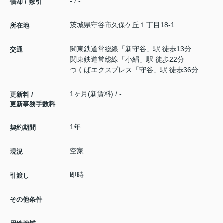
- / -
償却 / 敷引
茨城県
守谷市
久保ケ丘
１丁目18-1
所在地
関東鉄道常総線
「
新守谷
」駅 徒歩13分
交通
関東鉄道常総線
「
小絹
」駅 徒歩22分
つくばエクスプレス
「
守谷
」駅 徒歩36分
1ヶ月(新賃料) / -
更新料 /
更新事務手数料
1年
契約期間
空家
現況
即時
引渡し
その他条件
-