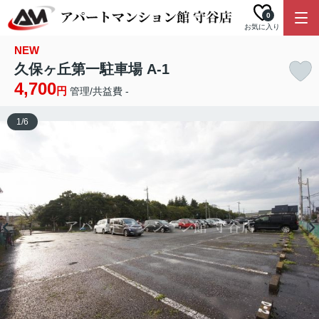
0
お気に入り
NEW
久保ヶ丘第一駐車場 A-1
4,700
円
管理/共益費 -
1
/
6