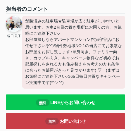
担当者のコメント
舗装済みの駐車場★駐車場が広く駐車がしやすいと
思います。お車2台目の置き場所にお困りの方、お気
軽にご連絡下さい♪
塚田 景子
お部屋探しならアパートマンション館㈱守谷店にお
任せ下さい!(^^)!物件数地域NO.1の当店にてお素敵な
お部屋をお探し致します♪単身向き、ファミリー向
き、カップル向き、キャンペーン物件など初めてお
部屋探しをされる方も住み替えをお考えの方も条件
に合ったお部屋がきっと見つかります(´▽｀)まずは
お気軽にご連絡下さい♪365日毎日お得なキャンペー
ン実施中です(*^▽^*)
LINEからお問い合わせ
無料
お問い合わせ
無料