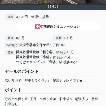
【外観】
4,700円 管理/共益費 -
賃料
初期費用シミュレーション
0ヶ月
0ヶ月
敷金
礼金
茨城県
守谷市
久保ケ丘
１丁目18-1
所在地
関東鉄道常総線
「
新守谷
」駅 徒歩13分
交通
関東鉄道常総線
「
小絹
」駅 徒歩22分
つくばエクスプレス
「
守谷
」駅 徒歩36分
セールスポイント
広い敷地で、駐車もラクラク♪ 舗装もキレイです★
ポイント
守谷市久保ヶ丘1丁目
久保ヶ丘第一駐車場A
舗装済み
敷金
礼金なし