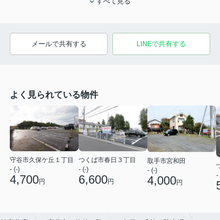
すべて見る
メールで共有する
LINEで共有する
よく見られている物件
つくば市春日３丁目
守谷市久保ケ丘１丁目
取手市宮和田
- (-)
- (-)
- (-)
- 
6,600
4,700
4,000
円
円
円