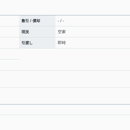
- / -
敷引 / 償却
空家
現況
即時
引渡し