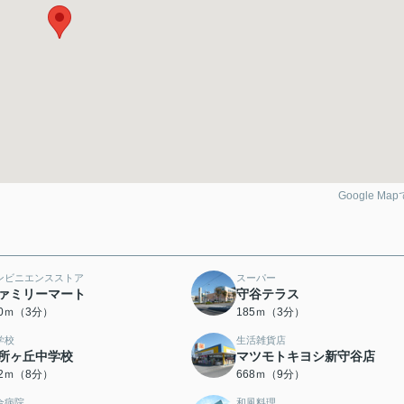
Google Ma
ンビニエンスストア
スーパー
ァミリーマート
守谷テラス
80ｍ（3分）
185ｍ（3分）
学校
生活雑貨店
所ヶ丘中学校
マツモトキヨシ新守谷店
62ｍ（8分）
668ｍ（9分）
合病院
和風料理