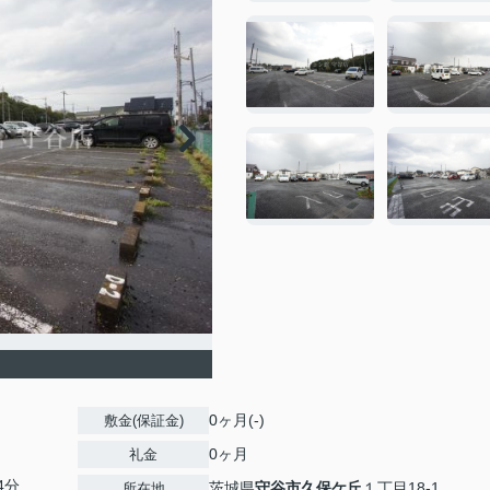
0ヶ月(-)
敷金(保証金)
0ヶ月
礼金
4分
茨城県
守谷市
久保ケ丘
１丁目18-1
所在地