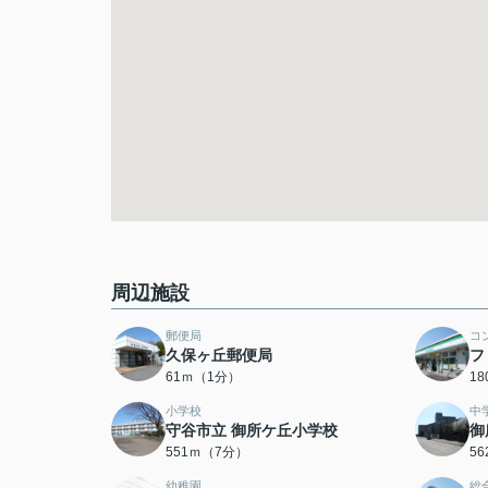
周辺施設
郵便局
コ
久保ヶ丘郵便局
フ
61ｍ（1分）
1
小学校
中
守谷市立 御所ケ丘小学校
御
551ｍ（7分）
5
幼稚園
総