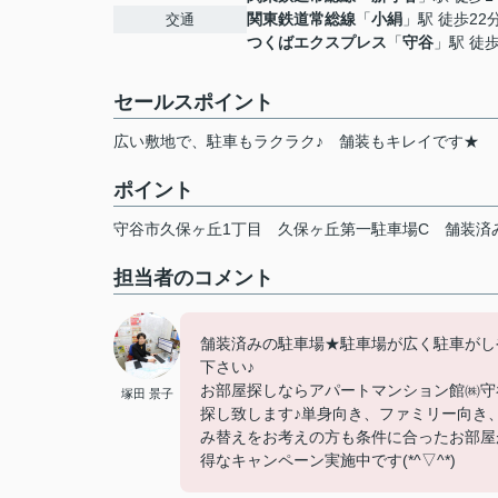
関東鉄道常総線
「
小絹
」駅 徒歩22
交通
つくばエクスプレス
「
守谷
」駅 徒歩
セールスポイント
広い敷地で、駐車もラクラク♪ 舗装もキレイです★
ポイント
守谷市久保ヶ丘1丁目
久保ヶ丘第一駐車場C
舗装済
担当者のコメント
舗装済みの駐車場★駐車場が広く駐車がし
下さい♪
お部屋探しならアパートマンション館㈱守谷店
塚田 景子
探し致します♪単身向き、ファミリー向き
み替えをお考えの方も条件に合ったお部屋が
得なキャンペーン実施中です(*^▽^*)