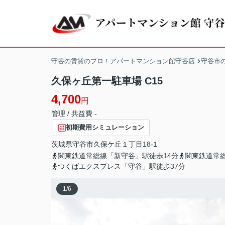
守谷の賃貸のプロ！アパートマンション館守谷店
守谷市
久保ヶ丘第一駐車場 C15
4,700
円
管理 / 共益費 -
初期費用シミュレーション
茨城県
守谷市
久保ケ丘
１丁目18-1
関東鉄道常総線「新守谷」駅徒歩14分
関東鉄道常総
つくばエクスプレス「守谷」駅徒歩37分
1
/
6