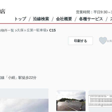
営業時間：平日9:30～1
トップ
沿線検索
会社概要
各種サービス
久保ヶ丘第一駐車場
C15
の物件一覧
印刷する
お気
線「小絹」駅徒歩22分