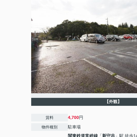
【外観】
4,700
円
賃料
駐車場
物件種別
関東鉄道常総線
「
新守谷
」駅 徒歩1