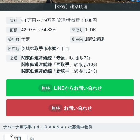
【外観】建築現場
6.8万円～7.9万円 管理/共益費 4,000円
賃料
42.97㎡～54.83㎡
1LDK
面積
間取り
予定
1階/2階建
築年数
所在階
茨城県
取手市
本郷
４丁目
所在地
関東鉄道常総線
「
寺原
」駅 徒歩7分
交通
関東鉄道常総線
「
西取手
」駅 徒歩10分
関東鉄道常総線
「
新取手
」駅 徒歩24分
LINEからお問い合わせ
無料
お問い合わせ
無料
ナバーナⅢ取手（ＮＩＲＶＡＮＡ）の募集中物件
1階