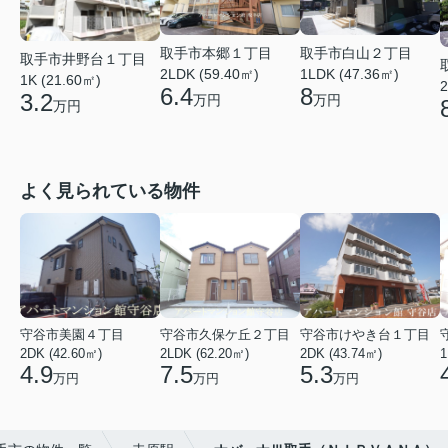
取手市白山２丁目
取手市本郷１丁目
取手市井野台１丁目
1LDK (47.36㎡)
2LDK (59.40㎡)
1K (21.60㎡)
2
8
6.4
3.2
万円
万円
万円
よく見られている物件
守谷市美園４丁目
守谷市久保ケ丘２丁目
守谷市けやき台１丁目
2DK (42.60㎡)
2LDK (62.20㎡)
2DK (43.74㎡)
1
4.9
7.5
5.3
万円
万円
万円