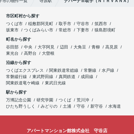
手市の物件一覧
寺原駅
ナバーナⅢ取手（ＮＩＲＶＡＮＡ）
市区町村から探す
つくば市
稲敷郡阿見町
取手市
守谷市
筑西市
坂東市
つくばみらい市
常総市
下妻市
猿島郡境町
町名から探す
谷田部
中央
大字阿見
辺田
大角豆
青柳
高見原
東光台
高野台
大曽根
沿線から探す
つくばエクスプレス
関東鉄道常総線
常磐線
水戸線
常磐緩行線
東武野田線
真岡鉄道
成田線
関東鉄道竜ケ崎線
東武日光線
駅から探す
万博記念公園
研究学園
つくば
荒川沖
ひたち野うしく
みどりの
土浦
守谷
新守谷
水海道
アパートマンション館株式会社 守谷店