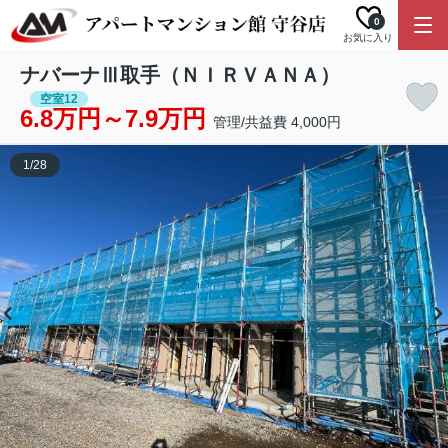
0
お気に入り
ナバーナⅢ取手（ＮＩＲＶＡＮＡ）
空室12
6.8万円～7.9万円
管理/共益費 4,000円
1
/
28