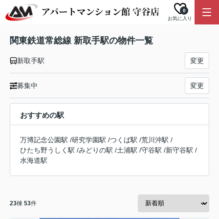
0
お気に入り
関東鉄道常総線 新取手駅の物件一覧
新取手駅
変更
募集中
変更
おすすめの駅
万博記念公園駅
/
研究学園駅
/
つくば駅
/
荒川沖駅
/
ひたち野うしく駅
/
みどりの駅
/
土浦駅
/
守谷駅
/
新守谷駅
/
水海道駅
23
棟
53
件