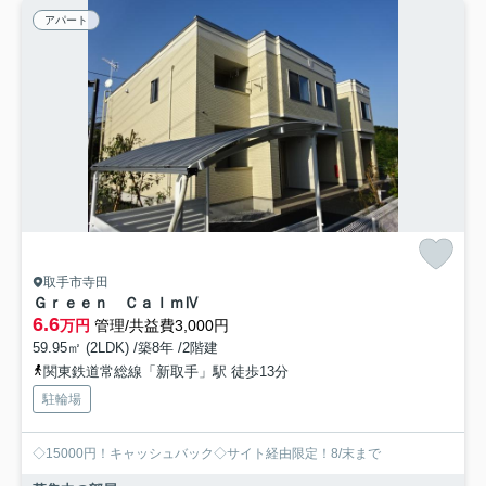
アパート
取手市寺田
Ｇｒｅｅｎ ＣａｌｍⅣ
6.6
万円
管理/共益費3,000円
59.95㎡ (2LDK) /築8年 /2階建
関東鉄道常総線「新取手」駅 徒歩13分
駐輪場
◇15000円！キャッシュバック◇サイト経由限定！8/末まで