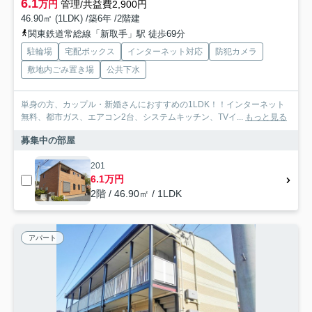
6.1
万円
管理/共益費2,900円
46.90㎡ (1LDK) /築6年 /2階建
関東鉄道常総線「新取手」駅 徒歩69分
駐輪場
宅配ボックス
インターネット対応
防犯カメラ
敷地内ごみ置き場
公共下水
単身の方、カップル・新婚さんにおすすめの1LDK！！インターネット
無料、都市ガス、エアコン2台、システムキッチン、TVイ...
もっと見る
募集中の部屋
201
6.1万円
2階 / 46.90㎡ / 1LDK
アパート