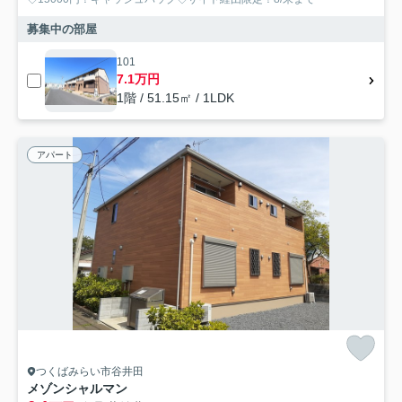
募集中の部屋
101
7.1万円
1階 / 51.15㎡ / 1LDK
アパート
つくばみらい市谷井田
メゾンシャルマン