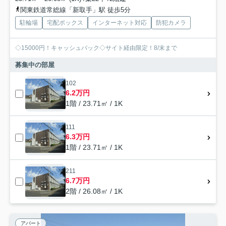
関東鉄道常総線「新取手」駅 徒歩5分
駐輪場
宅配ボックス
インターネット対応
防犯カメラ
◇15000円！キャッシュバック◇サイト経由限定！8/末まで
募集中の部屋
102
6.2万円
1階 / 23.71㎡ / 1K
111
6.3万円
1階 / 23.71㎡ / 1K
211
6.7万円
2階 / 26.08㎡ / 1K
アパート