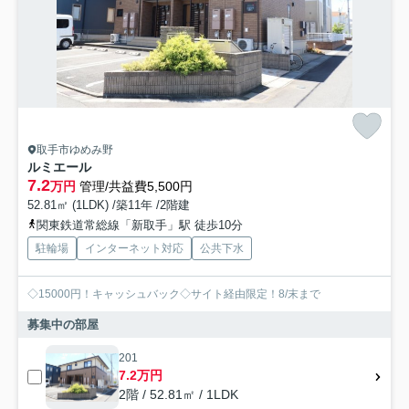
取手市ゆめみ野
ルミエール
7.2
万円
管理/共益費5,500円
52.81㎡ (1LDK) /築11年 /2階建
関東鉄道常総線「新取手」駅 徒歩10分
駐輪場
インターネット対応
公共下水
◇15000円！キャッシュバック◇サイト経由限定！8/末まで
募集中の部屋
201
7.2万円
2階 / 52.81㎡ / 1LDK