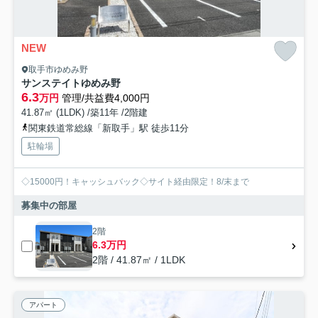
NEW
取手市ゆめみ野
サンステイトゆめみ野
6.3
万円
管理/共益費4,000円
41.87㎡ (1LDK) /築11年 /2階建
関東鉄道常総線「新取手」駅 徒歩11分
駐輪場
◇15000円！キャッシュバック◇サイト経由限定！8/末まで
募集中の部屋
2階
6.3万円
2階 / 41.87㎡ / 1LDK
アパート