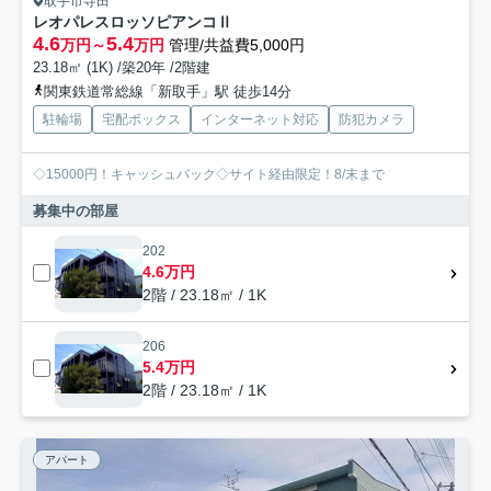
取手市寺田
レオパレスロッソピアンコⅡ
4.6
5.4
万円～
万円
管理/共益費5,000円
23.18㎡ (1K) /築20年 /2階建
関東鉄道常総線「新取手」駅 徒歩14分
駐輪場
宅配ボックス
インターネット対応
防犯カメラ
◇15000円！キャッシュバック◇サイト経由限定！8/末まで
募集中の部屋
202
4.6万円
2階 / 23.18㎡ / 1K
206
5.4万円
2階 / 23.18㎡ / 1K
アパート