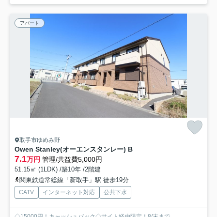
アパート
取手市ゆめみ野
Owen Stanley(オーエンスタンレー) B
7.1
万円
管理/共益費5,000円
51.15㎡ (1LDK) /築10年 /2階建
関東鉄道常総線「新取手」駅 徒歩19分
CATV
インターネット対応
公共下水
◇15000円！キャッシュバック◇サイト経由限定！8/末まで