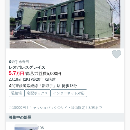
取手市寺田
レオパレスグレイス
5.7
万円
管理/共益費5,000円
23.18㎡ (1K) /築20年 /2階建
関東鉄道常総線「新取手」駅 徒歩13分
駐輪場
宅配ボックス
インターネット対応
◇15000円！キャッシュバック◇サイト経由限定！8/末まで
募集中の部屋
106