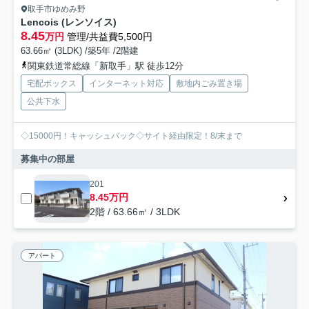
取手市ゆめみ野
Lencois (レンソイス)
8.45
万円
管理/共益費5,500円
63.66㎡ (3LDK) /築5年 /2階建
関東鉄道常総線「新取手」駅 徒歩12分
宅配ボックス
インターネット対応
敷地内ごみ置き場
公共下水
◇15000円！キャッシュバック◇サイト経由限定！8/末まで
募集中の部屋
201
8.45万円
2階 / 63.66㎡ / 3LDK
アパート