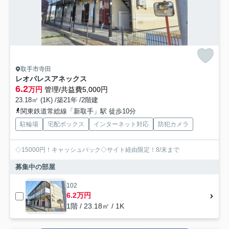
取手市寺田
レオパレスアネックス
6.2
万円
管理/共益費5,000円
23.18㎡ (1K) /築21年 /2階建
関東鉄道常総線「新取手」駅 徒歩10分
駐輪場
宅配ボックス
インターネット対応
防犯カメラ
◇15000円！キャッシュバック◇サイト経由限定！8/末まで
募集中の部屋
102
6.2万円
1階 / 23.18㎡ / 1K