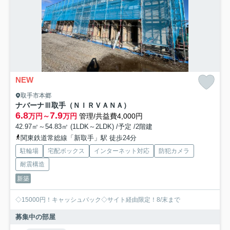
NEW
取手市本郷
ナバーナⅢ取手（ＮＩＲＶＡＮＡ）
6.8
7.9
万円～
万円
管理/共益費4,000円
42.97㎡～54.83㎡ (1LDK～2LDK) /予定 /2階建
関東鉄道常総線「新取手」駅 徒歩24分
駐輪場
宅配ボックス
インターネット対応
防犯カメラ
耐震構造
新築
◇15000円！キャッシュバック◇サイト経由限定！8/末まで
募集中の部屋