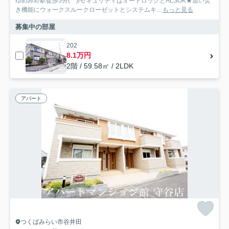
ゆめみ野駅徒歩5分(^^)/セキュリティはオートロックとALSOK★追い焚
き機能にウォークスルークローゼットとシステムキ...
もっと見る
募集中の部屋
202
8.1万円
2階 / 59.58㎡ / 2LDK
アパート
つくばみらい市谷井田