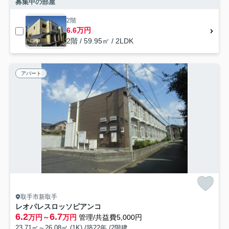
募集中の部屋
2階
6.6万円
2階 / 59.95㎡ / 2LDK
アパート
取手市新取手
レオパレスロッソピアンコ
6.2
6.7
万円～
万円
管理/共益費5,000円
23.71㎡～26.08㎡ (1K) /築22年 /2階建