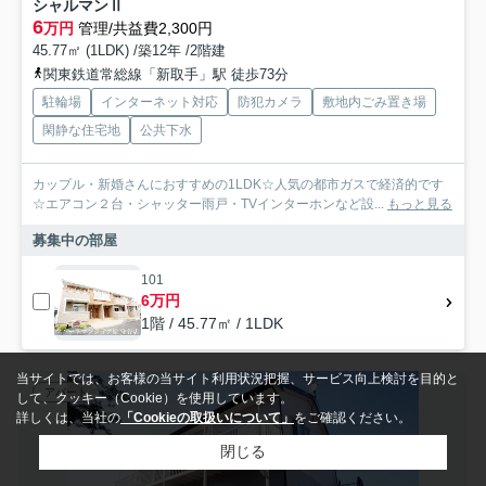
シャルマンⅡ
6
万円
管理/共益費2,300円
45.77㎡ (1LDK) /築12年 /2階建
関東鉄道常総線「新取手」駅 徒歩73分
駐輪場
インターネット対応
防犯カメラ
敷地内ごみ置き場
閑静な住宅地
公共下水
カップル・新婚さんにおすすめの1LDK☆人気の都市ガスで経済的です
☆エアコン２台・シャッター雨戸・TVインターホンなど設...
もっと見る
募集中の部屋
101
6万円
1階 / 45.77㎡ / 1LDK
当サイトでは、お客様の当サイト利用状況把握、サービス向上検討を目的と
アパート
して、クッキー（Cookie）を使用しています。
詳しくは、当社の
「Cookieの取扱いについて」
をご確認ください。
閉じる