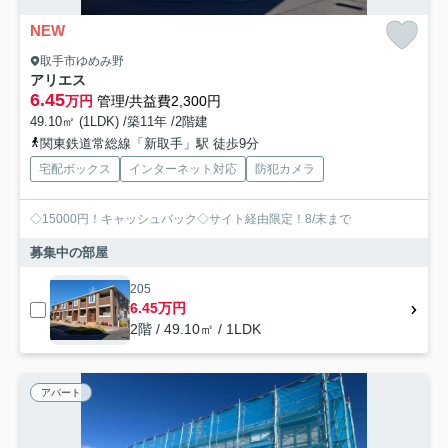
NEW
取手市ゆめみ野
アリエス
6.45
万円
管理/共益費2,300円
49.10㎡ (1LDK) /築11年 /2階建
関東鉄道常総線「新取手」駅 徒歩9分
宅配ボックス
インターネット対応
防犯カメラ
◇15000円！キャッシュバック◇サイト経由限定！8/末まで
募集中の部屋
205
6.45万円
2階 / 49.10㎡ / 1LDK
アパート