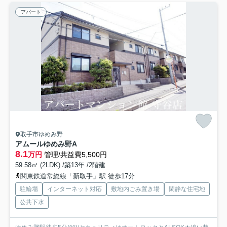
アパート
取手市ゆめみ野
アムールゆめみ野A
8.1
万円
管理/共益費5,500円
59.58㎡ (2LDK) /築13年 /2階建
関東鉄道常総線「新取手」駅 徒歩17分
駐輪場
インターネット対応
敷地内ごみ置き場
閑静な住宅地
公共下水