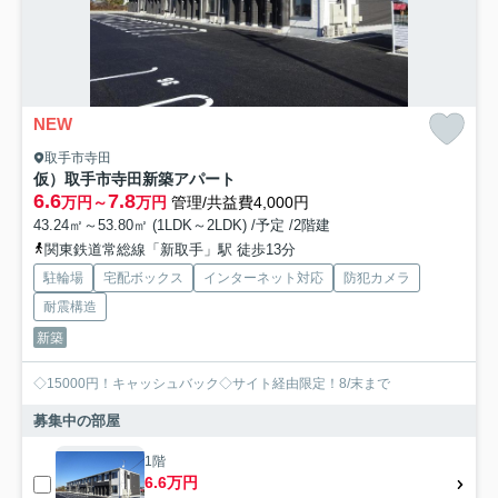
NEW
取手市寺田
仮）取手市寺田新築アパート
6.6
7.8
万円～
万円
管理/共益費4,000円
43.24㎡～53.80㎡ (1LDK～2LDK) /予定 /2階建
関東鉄道常総線「新取手」駅 徒歩13分
駐輪場
宅配ボックス
インターネット対応
防犯カメラ
耐震構造
新築
◇15000円！キャッシュバック◇サイト経由限定！8/末まで
募集中の部屋
1階
6.6万円