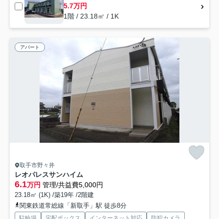
5.7万円
1階 / 23.18㎡ / 1K
アパート
取手市野々井
レオパレスサンハイム
6.1
万円
管理/共益費5,000円
23.18㎡ (1K) /築19年 /2階建
関東鉄道常総線「新取手」駅 徒歩8分
駐輪場
宅配ボックス
インターネット対応
防犯カメラ