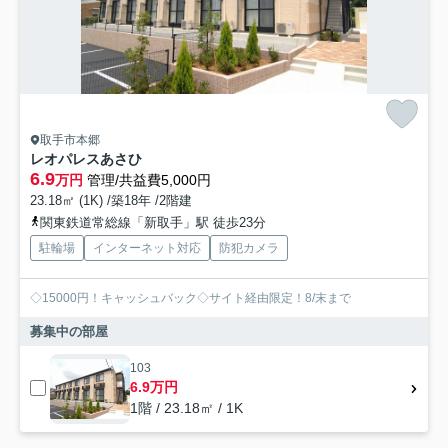
取手市本郷
レオパレスあさひ
6.9
万円
管理/共益費5,000円
23.18㎡ (1K) /築18年 /2階建
関東鉄道常総線「新取手」駅 徒歩23分
駐輪場
インターネット対応
防犯カメラ
◇15000円！キャッシュバック◇サイト経由限定！8/末まで
募集中の部屋
103
6.9万円
1階 / 23.18㎡ / 1K