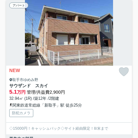
アパート
NEW
取手市ゆめみ野
サウザンド スカイ
5.1
万円
管理/共益費2,900円
32.94㎡ (1R) /築12年 /2階建
関東鉄道常総線「新取手」駅 徒歩25分
防犯カメラ
◇15000円！キャッシュバック◇サイト経由限定！8/末まで