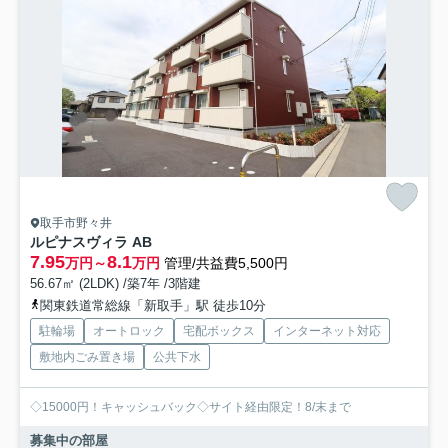
取手市野々井
ルピナスヴィラ AB
7.95
8.1
万円～
万円
管理/共益費5,500円
56.67㎡ (2LDK) /築7年 /3階建
関東鉄道常総線「新取手」駅 徒歩10分
駐輪場
オートロック
宅配ボックス
インターネット対応
敷地内ごみ置き場
公共下水
◇15000円！キャッシュバック◇サイト経由限定！8/末まで
募集中の部屋