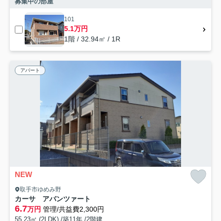
募集中の部屋
101
5.1万円
1階 / 32.94㎡ / 1R
アパート
NEW
取手市ゆめみ野
カーサ アバンツァート
6.7
万円
管理/共益費2,300円
55.23㎡ (2LDK) /築11年 /2階建