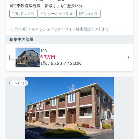
関東鉄道常総線「新取手」駅 徒歩18分
宅配ボックス
インターネット対応
防犯カメラ
◇15000円！キャッシュバック◇サイト経由限定！8/末まで
募集中の部屋
103
6.7万円
1階 / 55.23㎡ / 2LDK
アパート