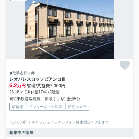
取手市野々井
レオパレスロッソピアンコⅢ
6.2
万円
管理/共益費7,000円
23.18㎡ (1K) /築17年 /2階建
関東鉄道常総線「新取手」駅 徒歩5分
駐輪場
インターネット対応
防犯カメラ
◇15000円！キャッシュバック◇サイト経由限定！8/末まで
募集中の部屋