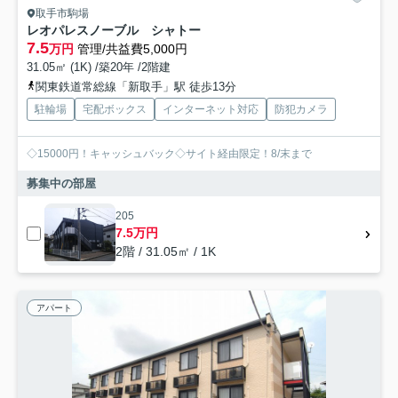
取手市駒場
レオパレスノーブル シャトー
7.5
万円
管理/共益費5,000円
31.05㎡ (1K) /築20年 /2階建
関東鉄道常総線「新取手」駅 徒歩13分
駐輪場
宅配ボックス
インターネット対応
防犯カメラ
◇15000円！キャッシュバック◇サイト経由限定！8/末まで
募集中の部屋
205
7.5万円
2階 / 31.05㎡ / 1K
アパート