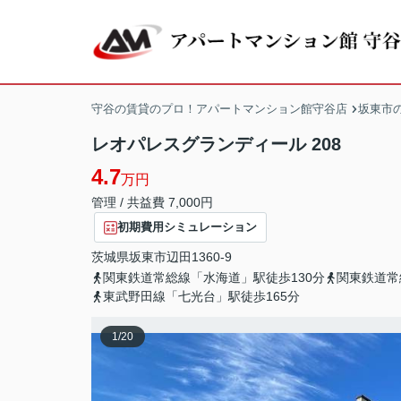
守谷の賃貸のプロ！アパートマンション館守谷店
坂東市
レオパレスグランディール 208
4.7
万円
管理 / 共益費 7,000円
初期費用シミュレーション
茨城県
坂東市
辺田
1360-9
関東鉄道常総線「水海道」駅徒歩130分
関東鉄道常
東武野田線「七光台」駅徒歩165分
1
/
20