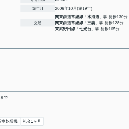
2006年10月(築19年)
築年月
関東鉄道常総線
「
水海道
」駅 徒歩130分
関東鉄道常総線
「
三妻
」駅 徒歩128分
交通
東武野田線
「
七光台
」駅 徒歩165分
末まで
浴室乾燥機
礼金1ヶ月