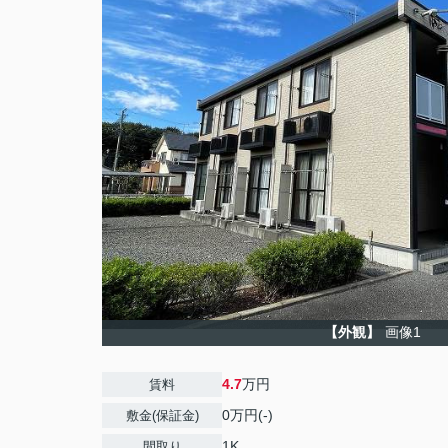
【外観】
画像1
4.7
万円
賃料
0万円(-)
敷金(保証金)
1K
間取り