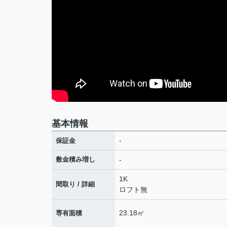
基本情報
-
保証金
敷金積み増し
-
1K
間取り / 詳細
ロフト無
23.18㎡
専有面積