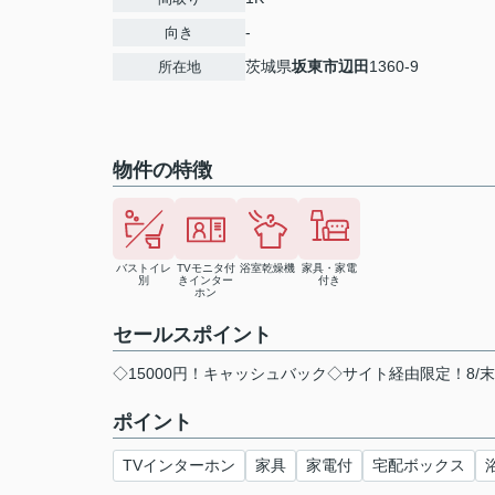
-
向き
茨城県
坂東市
辺田
1360-9
所在地
物件の特徴
バストイレ
TVモニタ付
浴室乾燥機
家具・家電
別
きインター
付き
ホン
セールスポイント
◇15000円！キャッシュバック◇サイト経由限定！8/
ポイント
TVインターホン
家具
家電付
宅配ボックス