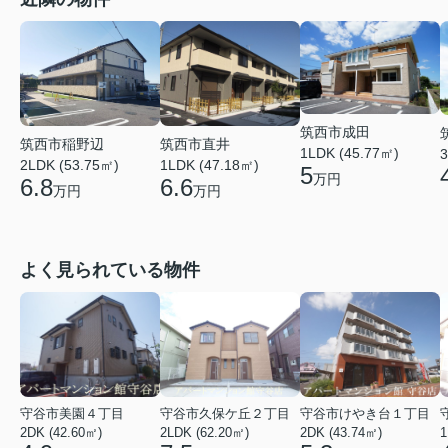
筑西市成田
筑西市稲野辺
筑西市直井
1LDK (45.77㎡)
3
2LDK (53.75㎡)
1LDK (47.18㎡)
5
万円
6.8
6.6
万円
万円
よく見られている物件
守谷市美園４丁目
守谷市久保ケ丘２丁目
守谷市けやき台１丁目
2DK (42.60㎡)
2LDK (62.20㎡)
2DK (43.74㎡)
1