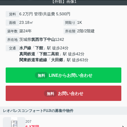
【外観】画像1
6.2万円 管理/共益費 5,500円
賃料
23.18㎡
1K
面積
間取り
築24年
2階/2階建
築年数
所在階
茨城県
筑西市
下中山
1242
所在地
水戸線
「
下館
」駅 徒歩24分
交通
真岡鉄道
「
下館二高前
」駅 徒歩42分
関東鉄道常総線
「
大田郷
」駅 徒歩63分
LINEからお問い合わせ
無料
お問い合わせ
無料
レオパレスコンフォートFUJIの募集中物件
207
6.2万円