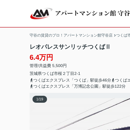
守谷の賃貸のプロ！アパートマンション館守谷店
つくば
レオパレスサンリッチつくばⅡ
6.4万円
管理/共益費 5,500円
茨城県
つくば市
桜
２丁目2-1
つくばエクスプレス「つくば」駅徒歩46分
つくば
つくばエクスプレス「万博記念公園」駅徒歩122分
1
/
19