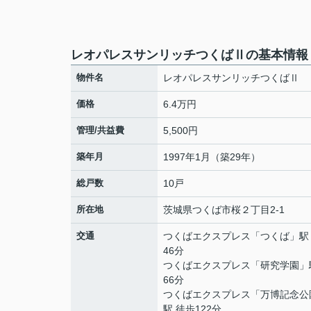
レオパレスサンリッチつくばⅡの基本情報
物件名
レオパレスサンリッチつくばⅡ
価格
6.4万円
管理/共益費
5,500円
築年月
1997年1月（築29年）
総戸数
10戸
所在地
茨城県
つくば市
桜
２丁目2-1
交通
つくばエクスプレス
「
つくば
」駅
46分
つくばエクスプレス
「
研究学園
」
66分
つくばエクスプレス
「
万博記念公
駅 徒歩122分