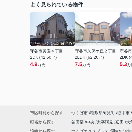
よく見られている物件
守谷市美園４丁目
守谷市久保ケ丘２丁目
守谷市
2DK (42.60㎡)
2LDK (62.20㎡)
2DK (
4.9
7.5
5.3
万円
万円
万
市区町村から探す
つくば市
稲敷郡阿見町
取手市
町名から探す
谷田部
中央
大字阿見
辺田
大
沿線から探す
つくばエクスプレス
関東鉄道