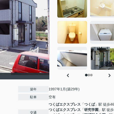
1997年1月(築29年)
築年
空有
駐車
つくばエクスプレス
「
つくば
」駅 徒歩4
つくばエクスプレス
「
研究学園
」駅 徒歩
交通