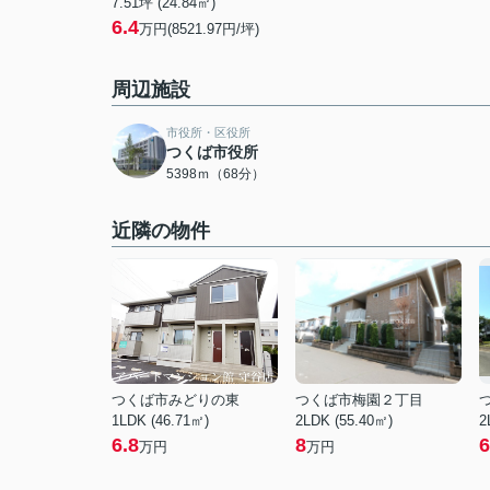
7.51坪 (24.84㎡)
6.4
万円(8521.97円/坪)
周辺施設
市役所・区役所
つくば市役所
5398ｍ（68分）
近隣の物件
つくば市みどりの東
つくば市梅園２丁目
1LDK (46.71㎡)
2LDK (55.40㎡)
2
6.8
8
6
万円
万円