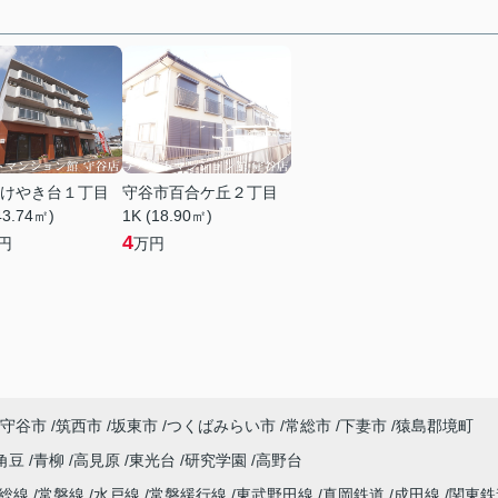
けやき台１丁目
守谷市百合ケ丘２丁目
43.74㎡)
1K (18.90㎡)
4
円
万円
守谷市
筑西市
坂東市
つくばみらい市
常総市
下妻市
猿島郡境町
角豆
青柳
高見原
東光台
研究学園
高野台
常総線
常磐線
水戸線
常磐緩行線
東武野田線
真岡鉄道
成田線
関東鉄