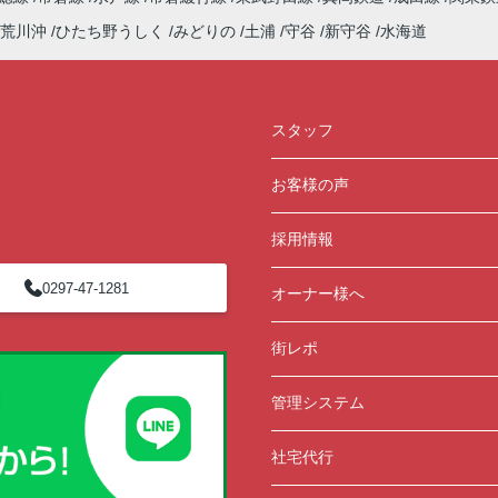
荒川沖
ひたち野うしく
みどりの
土浦
守谷
新守谷
水海道
スタッフ
お客様の声
採用情報
0297-47-1281
オーナー様へ
街レポ
管理システム
社宅代行