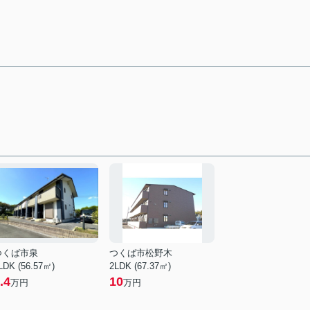
つくば市泉
つくば市松野木
LDK (56.57㎡)
2LDK (67.37㎡)
.4
10
万円
万円