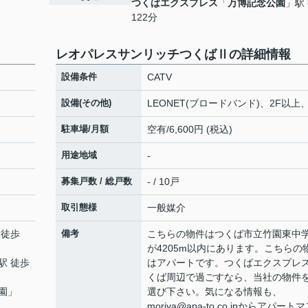
つくばエクスプレス
「
万博記念公園
」駅
122分
レオパレスサンリッチつくばⅡの詳細情報
設備条件
CATV
設備(その他)
LEONET(ブロードバンド)、2F以上
駐車場/月額
空有/6,600円 (税込)
用途地域
-
募集戸数 / 総戸数
- / 10戸
取引態様
一般媒介
 徒歩
備考
こちらの物件はつくば市立竹園東中
が4205m以内にあります。こちらの
駅 徒歩
はアパートです。つくばエクスプレ
くば周辺で過ごすなら、当社の物件
園
」
選び下さい。気になる情報も、
moriya@apa-to.co.jpからアパート