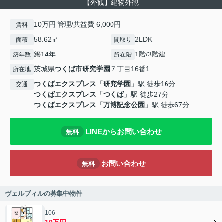
【外観】建物外観
10万円 管理/共益費 6,000円
賃料
58.62㎡
2LDK
面積
間取り
築14年
1階/3階建
築年数
所在階
茨城県
つくば市
研究学園
７丁目16番1
所在地
つくばエクスプレス
「
研究学園
」駅 徒歩16分
交通
つくばエクスプレス
「
つくば
」駅 徒歩27分
つくばエクスプレス
「
万博記念公園
」駅 徒歩67分
LINEからお問い合わせ
無料
お問い合わせ
無料
ヴェルブィルの募集中物件
106
10万円