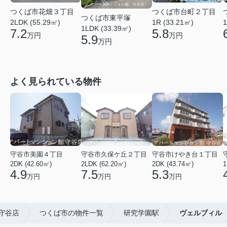
つくば市花畑３丁目
つくば市台町２丁目
つくば市東平塚
1
2LDK (55.29㎡)
1R (33.21㎡)
1LDK (33.39㎡)
7.2
5.8
万円
万円
5.9
万円
よく見られている物件
守谷市美園４丁目
守谷市久保ケ丘２丁目
守谷市けやき台１丁目
2DK (42.60㎡)
2LDK (62.20㎡)
2DK (43.74㎡)
1
4.9
7.5
5.3
万円
万円
万円
守谷店
つくば市の物件一覧
研究学園駅
ヴェルブィル