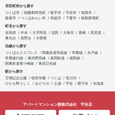
市区町村から探す
つくば市
稲敷郡阿見町
取手市
守谷市
筑西市
坂東市
つくばみらい市
常総市
下妻市
猿島郡境町
町名から探す
谷田部
中央
大字阿見
辺田
大角豆
青柳
高見原
東光台
高野台
大曽根
沿線から探す
つくばエクスプレス
関東鉄道常総線
常磐線
水戸線
常磐緩行線
東武野田線
真岡鉄道
成田線
関東鉄道竜ケ崎線
東武日光線
駅から探す
万博記念公園
研究学園
つくば
荒川沖
ひたち野うしく
みどりの
土浦
守谷
新守谷
水海道
アパートマンション館株式会社 守谷店