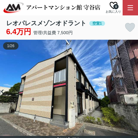
0
お気に入り
レオパレスメゾンオドラント
空室1
6.4万円
管理/共益費 7,500円
1
/
26