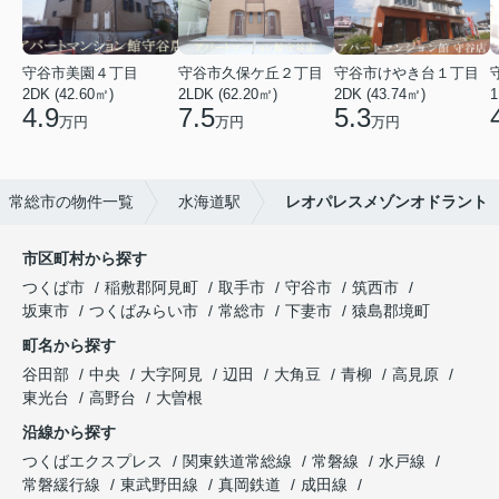
守谷市美園４丁目
守谷市久保ケ丘２丁目
守谷市けやき台１丁目
2DK (42.60㎡)
2LDK (62.20㎡)
2DK (43.74㎡)
1
4.9
7.5
5.3
万円
万円
万円
常総市の物件一覧
水海道駅
レオパレスメゾンオドラント
市区町村から探す
つくば市
稲敷郡阿見町
取手市
守谷市
筑西市
坂東市
つくばみらい市
常総市
下妻市
猿島郡境町
町名から探す
谷田部
中央
大字阿見
辺田
大角豆
青柳
高見原
東光台
高野台
大曽根
沿線から探す
つくばエクスプレス
関東鉄道常総線
常磐線
水戸線
常磐緩行線
東武野田線
真岡鉄道
成田線