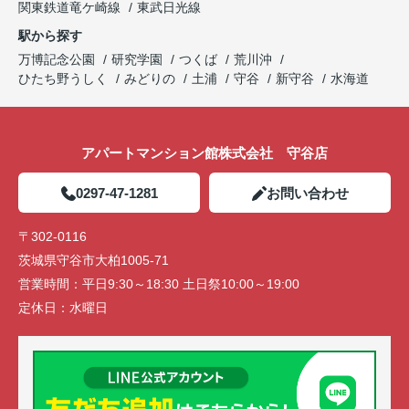
関東鉄道竜ケ崎線
東武日光線
駅から探す
万博記念公園
研究学園
つくば
荒川沖
ひたち野うしく
みどりの
土浦
守谷
新守谷
水海道
アパートマンション館株式会社 守谷店
0297-47-1281
お問い合わせ
〒302-0116
茨城県守谷市大柏1005-71
営業時間：
平日9:30～18:30 土日祭10:00～19:00
定休日：
水曜日