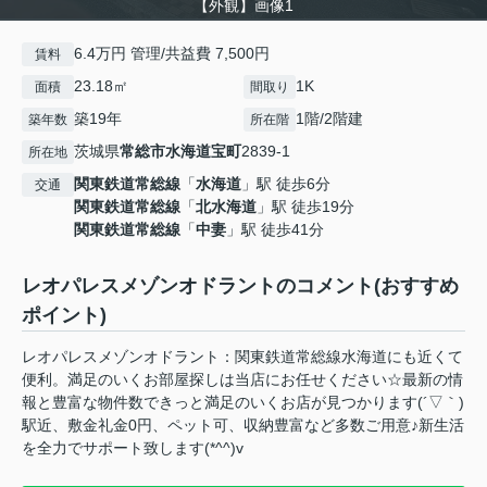
【外観】画像1
6.4万円 管理/共益費 7,500円
賃料
23.18㎡
1K
面積
間取り
築19年
1階/2階建
築年数
所在階
茨城県
常総市
水海道宝町
2839-1
所在地
関東鉄道常総線
「
水海道
」駅 徒歩6分
交通
関東鉄道常総線
「
北水海道
」駅 徒歩19分
関東鉄道常総線
「
中妻
」駅 徒歩41分
レオパレスメゾンオドラントのコメント(おすすめ
ポイント)
レオパレスメゾンオドラント：関東鉄道常総線水海道にも近くて
便利。満足のいくお部屋探しは当店にお任せください☆最新の情
報と豊富な物件数できっと満足のいくお店が見つかります(´▽｀)
駅近、敷金礼金0円、ペット可、収納豊富など多数ご用意♪新生活
を全力でサポート致します(*^^)v