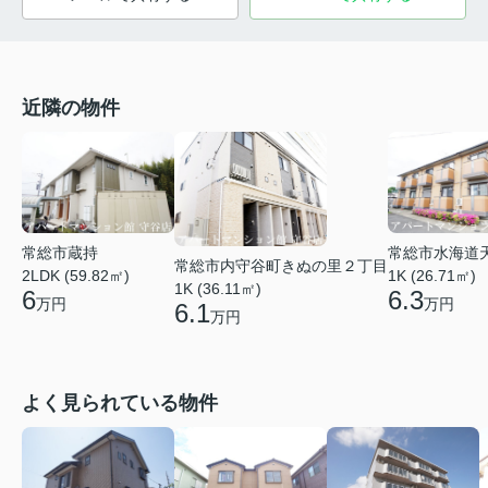
近隣の物件
常総市蔵持
常総市水海道
常総市内守谷町きぬの里２丁目
2LDK (59.82㎡)
1K (26.71㎡)
1K (36.11㎡)
6
6.3
万円
万円
6.1
万円
よく見られている物件