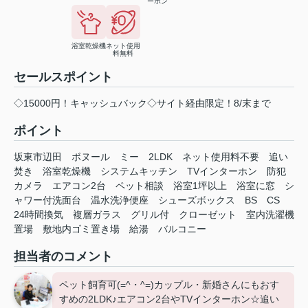
ーホン
浴室乾燥機
ネット使用
料無料
セールスポイント
◇15000円！キャッシュバック◇サイト経由限定！8/末まで
ポイント
坂東市辺田
ボヌール
ミー
2LDK
ネット使用料不要
追い
焚き
浴室乾燥機
システムキッチン
TVインターホン
防犯
カメラ
エアコン2台
ペット相談
浴室1坪以上
浴室に窓
シ
ャワー付洗面台
温水洗浄便座
シューズボックス
BS
CS
24時間換気
複層ガラス
グリル付
クローゼット
室内洗濯機
置場
敷地内ゴミ置き場
給湯
バルコニー
担当者のコメント
ペット飼育可(=^・^=)カップル・新婚さんにもおす
すめの2LDK♪エアコン2台やTVインターホン☆追い