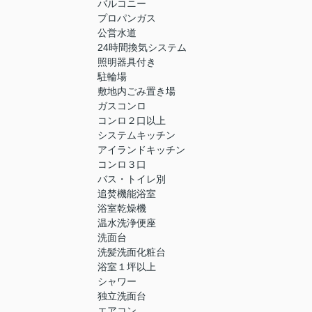
バルコニー
プロパンガス
公営水道
24時間換気システム
照明器具付き
駐輪場
敷地内ごみ置き場
ガスコンロ
コンロ２口以上
システムキッチン
アイランドキッチン
コンロ３口
バス・トイレ別
追焚機能浴室
浴室乾燥機
温水洗浄便座
洗面台
洗髪洗面化粧台
浴室１坪以上
シャワー
独立洗面台
エアコン