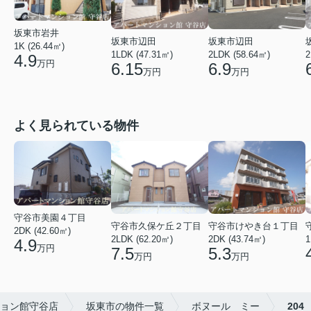
坂東市岩井
坂東市辺田
坂東市辺田
1K (26.44㎡)
1LDK (47.31㎡)
2LDK (58.64㎡)
2
4.9
万円
6.15
6.9
万円
万円
よく見られている物件
守谷市美園４丁目
守谷市久保ケ丘２丁目
守谷市けやき台１丁目
2DK (42.60㎡)
2LDK (62.20㎡)
2DK (43.74㎡)
1
4.9
万円
7.5
5.3
万円
万円
ョン館守谷店
坂東市の物件一覧
ボヌール ミー
204