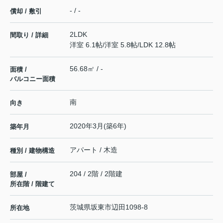
- / -
償却 / 敷引
2LDK
間取り / 詳細
洋室 6.1帖
/
洋室 5.8帖
/
LDK 12.8帖
56.68㎡ / -
面積 /
バルコニー面積
南
向き
2020年3月(築6年)
築年月
アパート / 木造
種別 / 建物構造
204 / 2階 / 2階建
部屋 /
所在階 / 階建て
茨城県
坂東市
辺田
1098-8
所在地