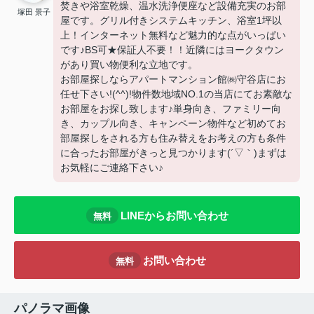
焚きや浴室乾燥、温水洗浄便座など設備充実のお部
塚田 景子
屋です。グリル付きシステムキッチン、浴室1坪以
上！インターネット無料など魅力的な点がいっぱい
です♪BS可★保証人不要！！近隣にはヨークタウン
があり買い物便利な立地です。
お部屋探しならアパートマンション館㈱守谷店にお
任せ下さい!(^^)!物件数地域NO.1の当店にてお素敵な
お部屋をお探し致します♪単身向き、ファミリー向
き、カップル向き、キャンペーン物件など初めてお
部屋探しをされる方も住み替えをお考えの方も条件
に合ったお部屋がきっと見つかります(´▽｀)まずは
お気軽にご連絡下さい♪
LINEからお問い合わせ
無料
お問い合わせ
無料
パノラマ画像