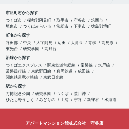
市区町村から探す
つくば市
稲敷郡阿見町
取手市
守谷市
筑西市
坂東市
つくばみらい市
常総市
下妻市
猿島郡境町
町名から探す
谷田部
中央
大字阿見
辺田
大角豆
青柳
高見原
東光台
研究学園
高野台
沿線から探す
つくばエクスプレス
関東鉄道常総線
常磐線
水戸線
常磐緩行線
東武野田線
真岡鉄道
成田線
関東鉄道竜ケ崎線
東武日光線
駅から探す
万博記念公園
研究学園
つくば
荒川沖
ひたち野うしく
みどりの
土浦
守谷
新守谷
水海道
アパートマンション館株式会社 守谷店