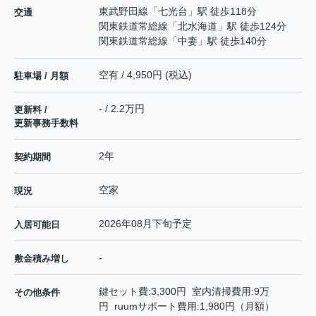
東武野田線
「
七光台
」駅 徒歩118分
交通
関東鉄道常総線
「
北水海道
」駅 徒歩124分
関東鉄道常総線
「
中妻
」駅 徒歩140分
空有 / 4,950円 (税込)
駐車場 / 月額
- / 2.2万円
更新料 /
更新事務手数料
2年
契約期間
空家
現況
2026年08月下旬予定
入居可能日
-
敷金積み増し
鍵セット費:3,300円 室内清掃費用:9万
その他条件
円 ruumサポート費用:1,980円（月額）