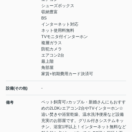
シューズボックス
収納豊富
BS
インターネット対応
ネット使用料無料
TVモニタ付インターホン
複層ガラス
防犯カメラ
エアコン2台
最上階
角部屋
家賃+初期費用カード決済可
-
設備(その他)
ペット飼育可♪カップル・新婚さんにもおすす
備考
めの2LDK♪エアコン2台やTVインターホン☆
追い焚きや浴室乾燥、温水洗浄便座など設備
充実のお部屋です。グリル付きシステムキッ
チン、浴室1坪以上！インターネット無料など