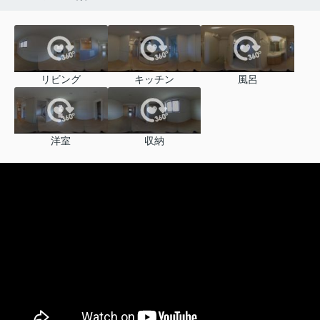
リビング
キッチン
風呂
洋室
収納