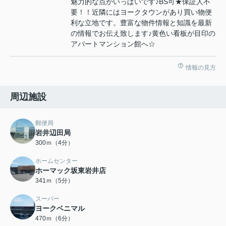
魅力的な点がいっぱいです♪BS可★保証人不
要！！近隣にはヨークタウンがあり買い物便
利な立地です。豊富な物件情報と知識を最新
の情報でお伝え致します♪黄色い看板が目印の
アパートマンション館へ☆
情報の見方
周辺施設
郵便局
岩井辺田局
300ｍ（4分）
ホームセンター
ホーマック坂東岩井店
341ｍ（5分）
スーパー
ヨークベニマル
470ｍ（6分）