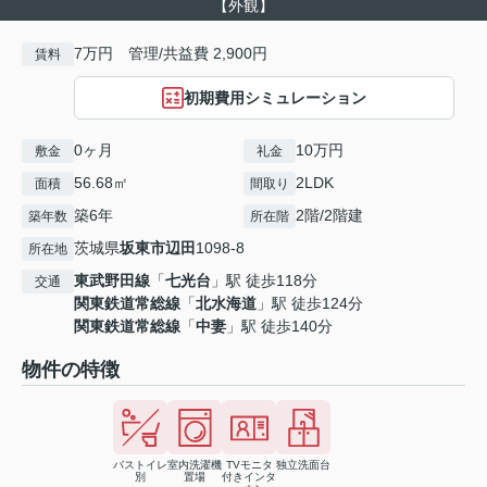
【外観】
7万円 管理/共益費 2,900円
賃料
初期費用シミュレーション
0ヶ月
10万円
敷金
礼金
56.68㎡
2LDK
面積
間取り
築6年
2階/2階建
築年数
所在階
茨城県
坂東市
辺田
1098-8
所在地
東武野田線
「
七光台
」駅 徒歩118分
交通
関東鉄道常総線
「
北水海道
」駅 徒歩124分
関東鉄道常総線
「
中妻
」駅 徒歩140分
物件の特徴
バストイレ
室内洗濯機
TVモニタ
独立洗面台
別
置場
付きインタ