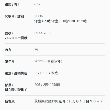
- / -
償却 / 敷引
2LDK
間取り / 詳細
洋室 6.5帖
/
洋室 6.1帖
/
LDK 13.3帖
59.55㎡ / -
面積 /
バルコニー面積
南
向き
2023年9月(築2年)
築年月
アパート / 木造
種別 / 建物構造
205 / 2階 / 2階建
部屋 /
所在階 / 階建て
茨城県
稲敷郡阿見町
よしわら
１丁目２６－７
所在地