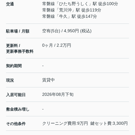
常磐線
「
ひたち野うしく
」駅 徒歩100分
交通
常磐線
「
荒川沖
」駅 徒歩119分
常磐線
「
牛久
」駅 徒歩147分
空有(5台) / 4,950円 (税込)
駐車場 / 月額
0ヶ月 / 2.2万円
更新料 /
更新事務手数料
-
契約期間
賃貸中
現況
2026年08月下旬
入居可能日
-
敷金積み増し
クリーニング費用:9万円 鍵セット費:3,300円
その他条件