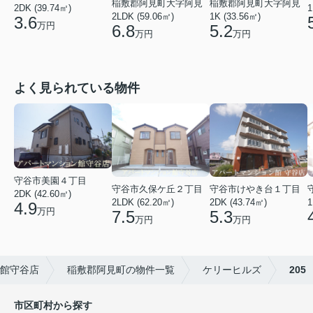
稲敷郡阿見町大字阿見
稲敷郡阿見町大字阿見
1
2DK (39.74㎡)
2LDK (59.06㎡)
1K (33.56㎡)
3.6
万円
6.8
5.2
万円
万円
よく見られている物件
守谷市美園４丁目
守谷市久保ケ丘２丁目
守谷市けやき台１丁目
2DK (42.60㎡)
2LDK (62.20㎡)
2DK (43.74㎡)
1
4.9
万円
7.5
5.3
万円
万円
館守谷店
稲敷郡阿見町の物件一覧
ケリーヒルズ
205
市区町村から探す