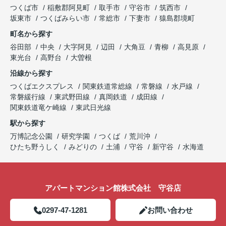
つくば市
稲敷郡阿見町
取手市
守谷市
筑西市
坂東市
つくばみらい市
常総市
下妻市
猿島郡境町
町名から探す
谷田部
中央
大字阿見
辺田
大角豆
青柳
高見原
東光台
高野台
大曽根
沿線から探す
つくばエクスプレス
関東鉄道常総線
常磐線
水戸線
常磐緩行線
東武野田線
真岡鉄道
成田線
関東鉄道竜ケ崎線
東武日光線
駅から探す
万博記念公園
研究学園
つくば
荒川沖
ひたち野うしく
みどりの
土浦
守谷
新守谷
水海道
アパートマンション館株式会社 守谷店
0297-47-1281
お問い合わせ