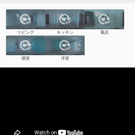
リビング
キッチン
風呂
寝室
洋室