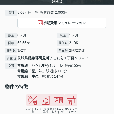
【外観】
8.05万円 管理/共益費 2,900円
賃料
初期費用シミュレーション
0ヶ月
1ヶ月
敷金
礼金
59.55㎡
2LDK
面積
間取り
築2年
2階/2階建
築年数
所在階
茨城県
稲敷郡阿見町
よしわら
１丁目２６－７
所在地
常磐線
「
ひたち野うしく
」駅 徒歩100分
交通
常磐線
「
荒川沖
」駅 徒歩119分
常磐線
「
牛久
」駅 徒歩147分
物件の特徴
バストイレ
室内洗濯機
TVモニタ
カウンター
別
置場
付きインタ
キッチン