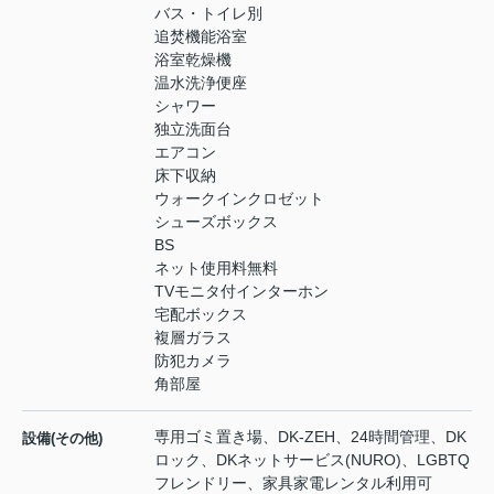
バス・トイレ別
追焚機能浴室
浴室乾燥機
温水洗浄便座
シャワー
独立洗面台
エアコン
床下収納
ウォークインクロゼット
シューズボックス
BS
ネット使用料無料
TVモニタ付インターホン
宅配ボックス
複層ガラス
防犯カメラ
角部屋
専用ゴミ置き場、DK-ZEH、24時間管理、DK
設備(その他)
ロック、DKネットサービス(NURO)、LGBTQ
フレンドリー、家具家電レンタル利用可