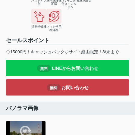
バストイレ
室内洗濯機
TVモニタ
独立洗面台
別
置場
付きインタ
ーホン
浴室乾燥機
ネット使用
料無料
セールスポイント
◇15000円！キャッシュバック◇サイト経由限定！8/末まで
LINEからお問い合わせ
無料
お問い合わせ
無料
パノラマ画像