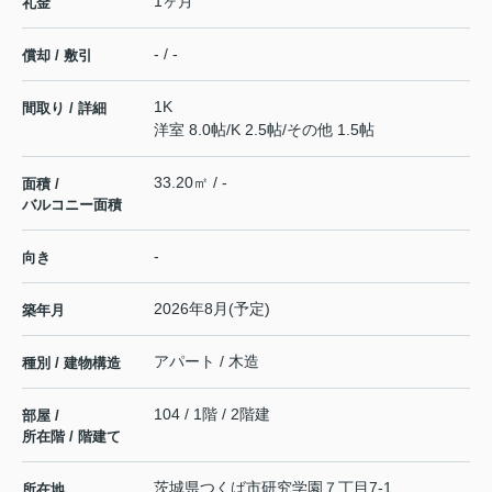
1ヶ月
礼金
- / -
償却 / 敷引
1K
間取り / 詳細
洋室 8.0帖
/
K 2.5帖
/
その他 1.5帖
33.20㎡ / -
面積 /
バルコニー面積
-
向き
2026年8月(予定)
築年月
アパート / 木造
種別 / 建物構造
104 / 1階 / 2階建
部屋 /
所在階 / 階建て
茨城県
つくば市
研究学園
７丁目7-1
所在地