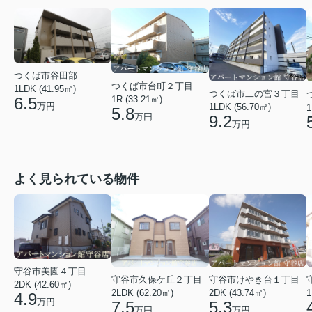
つくば市谷田部
つくば市台町２丁目
1LDK (41.95㎡)
つくば市二の宮３丁目
1R (33.21㎡)
6.5
万円
1LDK (56.70㎡)
1
5.8
万円
9.2
万円
よく見られている物件
守谷市美園４丁目
守谷市久保ケ丘２丁目
守谷市けやき台１丁目
2DK (42.60㎡)
2LDK (62.20㎡)
2DK (43.74㎡)
1
4.9
万円
7.5
5.3
万円
万円