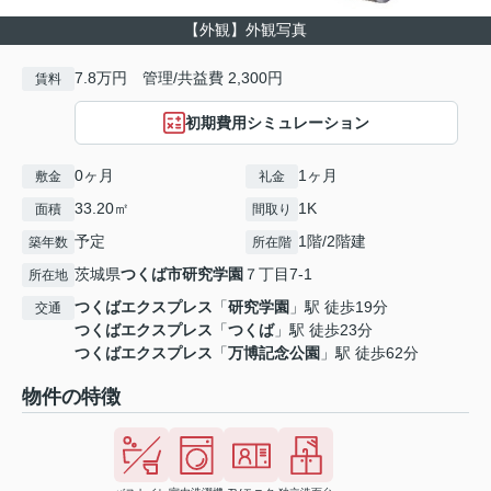
【外観】外観写真
7.8万円 管理/共益費 2,300円
賃料
初期費用シミュレーション
0ヶ月
1ヶ月
敷金
礼金
33.20㎡
1K
面積
間取り
予定
1階/2階建
築年数
所在階
茨城県
つくば市
研究学園
７丁目7-1
所在地
つくばエクスプレス
「
研究学園
」駅 徒歩19分
交通
つくばエクスプレス
「
つくば
」駅 徒歩23分
つくばエクスプレス
「
万博記念公園
」駅 徒歩62分
物件の特徴