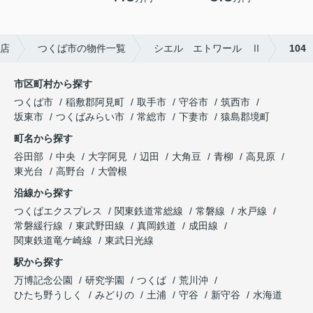
店
つくば市の物件一覧
シエル エトワール Ⅱ
104
市区町村から探す
つくば市
稲敷郡阿見町
取手市
守谷市
筑西市
坂東市
つくばみらい市
常総市
下妻市
猿島郡境町
町名から探す
谷田部
中央
大字阿見
辺田
大角豆
青柳
高見原
東光台
高野台
大曽根
沿線から探す
つくばエクスプレス
関東鉄道常総線
常磐線
水戸線
常磐緩行線
東武野田線
真岡鉄道
成田線
関東鉄道竜ケ崎線
東武日光線
駅から探す
万博記念公園
研究学園
つくば
荒川沖
ひたち野うしく
みどりの
土浦
守谷
新守谷
水海道