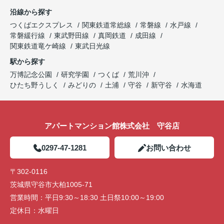
沿線から探す
つくばエクスプレス
関東鉄道常総線
常磐線
水戸線
常磐緩行線
東武野田線
真岡鉄道
成田線
関東鉄道竜ケ崎線
東武日光線
駅から探す
万博記念公園
研究学園
つくば
荒川沖
ひたち野うしく
みどりの
土浦
守谷
新守谷
水海道
アパートマンション館株式会社 守谷店
0297-47-1281
お問い合わせ
〒302-0116
茨城県守谷市大柏1005-71
営業時間：
平日9:30～18:30 土日祭10:00～19:00
定休日：
水曜日