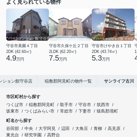
よく見られている物件
守谷市美園４丁目
守谷市久保ケ丘２丁目
守谷市けやき台１丁目
2DK (42.60㎡)
2LDK (62.20㎡)
2DK (43.74㎡)
1
4.9
7.5
5.3
万円
万円
万円
ンション館守谷店
稲敷郡阿見町の物件一覧
サンライフ古川
市区町村から探す
つくば市
稲敷郡阿見町
取手市
守谷市
筑西市
坂東市
つくばみらい市
常総市
下妻市
猿島郡境町
町名から探す
谷田部
中央
大字阿見
辺田
大角豆
青柳
高見原
東光台
研究学園
高野台