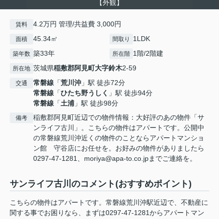
【外観】
4.2万円 管理/共益費 3,000円
賃料
45.34㎡
1LDK
面積
間取り
築33年
1階/2階建
築年数
所在階
茨城県
稲敷郡阿見町
大字鈴木
2-59
所在地
常磐線
「
荒川沖
」駅 徒歩72分
交通
常磐線
「
ひたち野うしく
」駅 徒歩94分
常磐線
「
土浦
」駅 徒歩98分
稲敷郡阿見町近辺での物件情報：大好評のあの物件「サ
備考
ンライフ古川」。こちらの物件はアパートです。公開中
の常磐線荒川沖近くの物件のことならアパートマンショ
ン館 守谷店にお任せを。お好みの物件がありましたら
0297-47-1281、moriya@apa-to.co.jpまでご連絡を。
サンライフ古川のコメント(おすすめポイント)
こちらの物件はアパートです。常磐線荒川沖駅近辺で、不動産に
関する事でお困りなら、まずは0297-47-1281からアパートマン