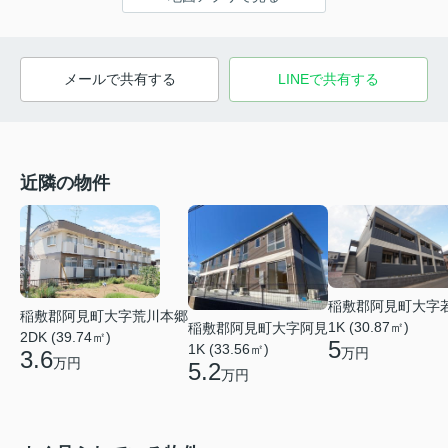
メールで共有する
LINEで共有する
近隣の物件
稲敷郡阿見町大字
稲敷郡阿見町大字荒川本郷
1K (30.87㎡)
稲敷郡阿見町大字阿見
2DK (39.74㎡)
5
1K (33.56㎡)
万円
3.6
万円
5.2
万円