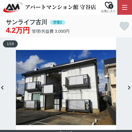
0
お気に入り
サンライフ古川
空室2
4.2万円
管理/共益費 3,000円
1
/
19