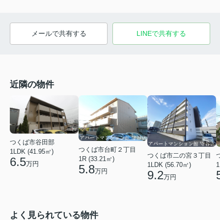
メールで共有する
LINEで共有する
近隣の物件
つくば市谷田部
つくば市台町２丁目
1LDK (41.95㎡)
つくば市二の宮３丁目
1R (33.21㎡)
6.5
万円
1LDK (56.70㎡)
1
5.8
万円
9.2
万円
よく見られている物件