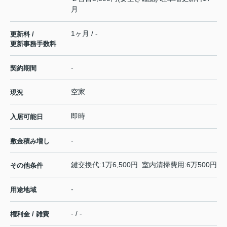
月
1ヶ月 / -
更新料 /
更新事務手数料
-
契約期間
空家
現況
即時
入居可能日
-
敷金積み増し
鍵交換代:1万6,500円 室内清掃費用:6万500円
その他条件
-
用途地域
- / -
権利金 / 雑費