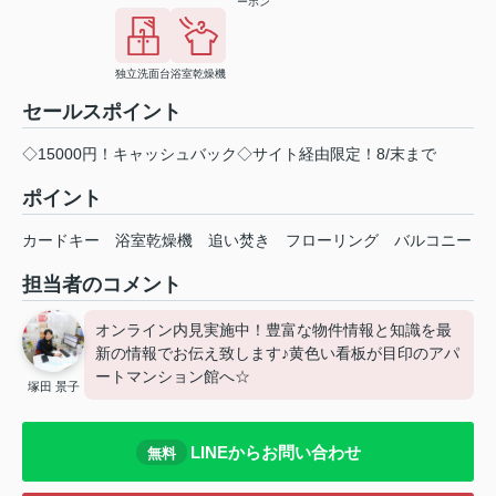
ーホン
独立洗面台
浴室乾燥機
セールスポイント
◇15000円！キャッシュバック◇サイト経由限定！8/末まで
ポイント
カードキー
浴室乾燥機
追い焚き
フローリング
バルコニー
担当者のコメント
オンライン内見実施中！豊富な物件情報と知識を最
新の情報でお伝え致します♪黄色い看板が目印のアパ
ートマンション館へ☆
塚田 景子
LINEからお問い合わせ
無料