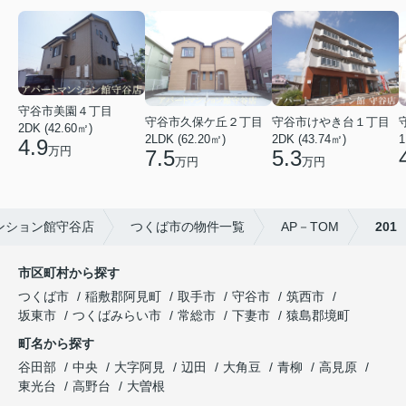
守谷市美園４丁目
守谷市久保ケ丘２丁目
守谷市けやき台１丁目
2DK (42.60㎡)
2LDK (62.20㎡)
2DK (43.74㎡)
1
4.9
万円
7.5
5.3
万円
万円
ンション館守谷店
つくば市の物件一覧
AP－TOM
201
市区町村から探す
つくば市
稲敷郡阿見町
取手市
守谷市
筑西市
坂東市
つくばみらい市
常総市
下妻市
猿島郡境町
町名から探す
谷田部
中央
大字阿見
辺田
大角豆
青柳
高見原
東光台
高野台
大曽根