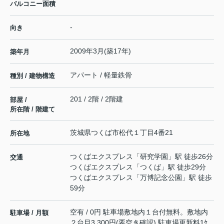
バルコニー面積
-
向き
2009年3月(築17年)
築年月
アパート / 軽量鉄骨
種別 / 建物構造
201 / 2階 / 2階建
部屋 /
所在階 / 階建て
茨城県
つくば市
松代
１丁目4番21
所在地
つくばエクスプレス
「
研究学園
」駅 徒歩26分
交通
つくばエクスプレス
「
つくば
」駅 徒歩29分
つくばエクスプレス
「
万博記念公園
」駅 徒歩
59分
空有 / 0円 駐車場敷地内１台付無料。敷地内
駐車場 / 月額
２台目3,300円(要空き確認) 駐車場更新料1ｹ