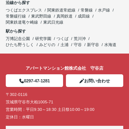
沿線から探す
つくばエクスプレス
関東鉄道常総線
常磐線
水戸線
常磐緩行線
東武野田線
真岡鉄道
成田線
関東鉄道竜ケ崎線
東武日光線
駅から探す
万博記念公園
研究学園
つくば
荒川沖
ひたち野うしく
みどりの
土浦
守谷
新守谷
水海道
アパートマンション館株式会社 守谷店
0297-47-1281
お問い合わせ
〒302-0116
茨城県守谷市大柏1005-71
営業時間：
平日9:30～18:30 土日祭10:00～19:00
定休日：
水曜日