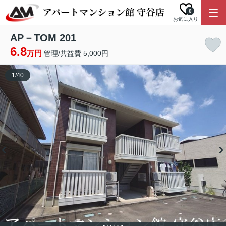
0
お気に入り
AP－TOM 201
6.8
万円
管理/共益費 5,000円
1
/
40