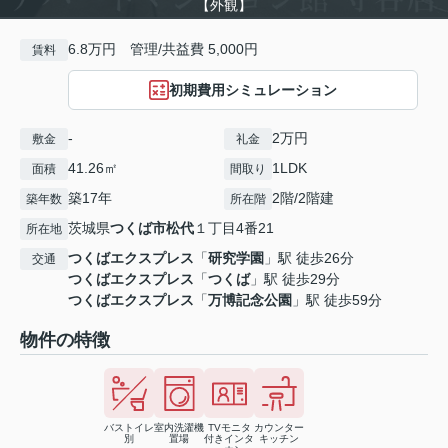
【外観】
6.8万円 管理/共益費 5,000円
賃料
初期費用シミュレーション
-
2万円
敷金
礼金
41.26㎡
1LDK
面積
間取り
築17年
2階/2階建
築年数
所在階
茨城県
つくば市
松代
１丁目4番21
所在地
つくばエクスプレス
「
研究学園
」駅 徒歩26分
交通
つくばエクスプレス
「
つくば
」駅 徒歩29分
つくばエクスプレス
「
万博記念公園
」駅 徒歩59分
物件の特徴
バストイレ
室内洗濯機
TVモニタ
カウンター
別
置場
付きインタ
キッチン