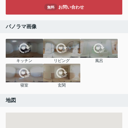
お問い合わせ
無料
パノラマ画像
キッチン
リビング
風呂
寝室
玄関
地図