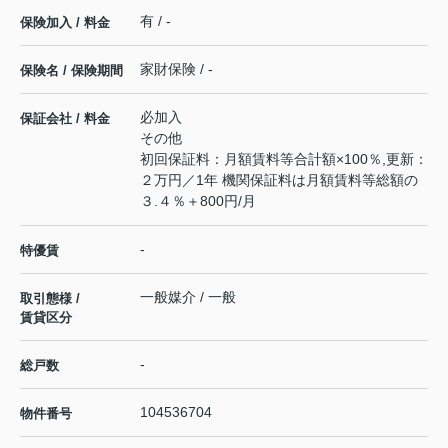
有 / -
保険加入 / 料金
家財保険 / -
保険名 / 保険期間
必加入
保証会社 / 料金
その他
初回保証料：月額賃料等合計額×100％,更新：
２万円／1年 機関保証料は月額賃料等総額の
３.４％＋800円/月
-
特優賃
一般媒介 / 一般
取引態様 /
賃貸区分
-
総戸数
104536704
物件番号