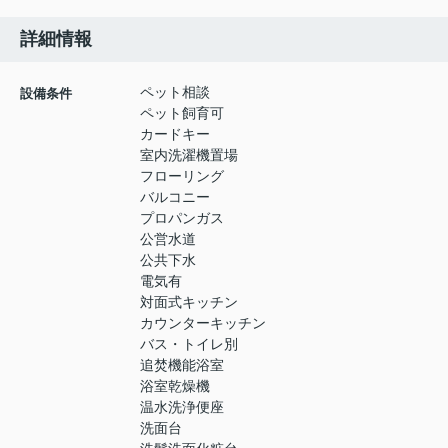
詳細情報
ペット相談
設備条件
ペット飼育可
カードキー
室内洗濯機置場
フローリング
バルコニー
プロパンガス
公営水道
公共下水
電気有
対面式キッチン
カウンターキッチン
バス・トイレ別
追焚機能浴室
浴室乾燥機
温水洗浄便座
洗面台