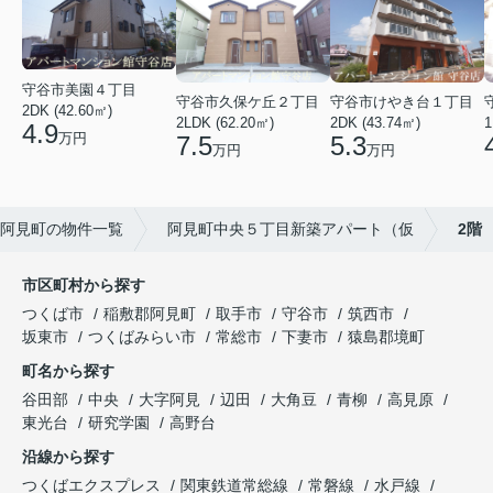
守谷市美園４丁目
守谷市久保ケ丘２丁目
守谷市けやき台１丁目
2DK (42.60㎡)
2LDK (62.20㎡)
2DK (43.74㎡)
1
4.9
万円
7.5
5.3
万円
万円
阿見町の物件一覧
阿見町中央５丁目新築アパート（仮
2階
市区町村から探す
つくば市
稲敷郡阿見町
取手市
守谷市
筑西市
坂東市
つくばみらい市
常総市
下妻市
猿島郡境町
町名から探す
谷田部
中央
大字阿見
辺田
大角豆
青柳
高見原
東光台
研究学園
高野台
沿線から探す
つくばエクスプレス
関東鉄道常総線
常磐線
水戸線