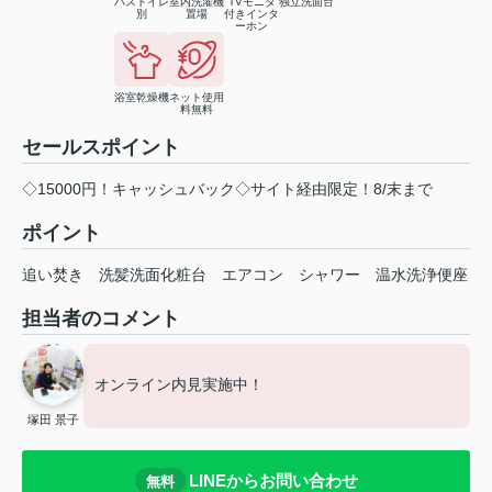
バストイレ
室内洗濯機
TVモニタ
独立洗面台
別
置場
付きインタ
ーホン
浴室乾燥機
ネット使用
料無料
セールスポイント
◇15000円！キャッシュバック◇サイト経由限定！8/末まで
ポイント
追い焚き
洗髪洗面化粧台
エアコン
シャワー
温水洗浄便座
担当者のコメント
オンライン内見実施中！
塚田 景子
LINEからお問い合わせ
無料