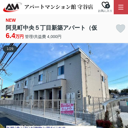
0
お気に入り
NEW
阿見町中央５丁目新築アパート（仮
6.4
万円
管理/共益費 4,000円
1
/
29