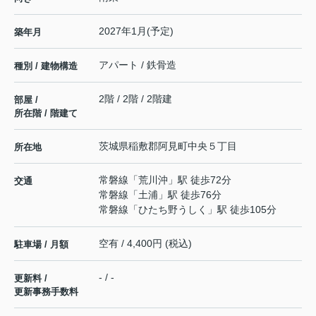
2027年1月(予定)
築年月
アパート / 鉄骨造
種別 / 建物構造
2階 / 2階 / 2階建
部屋 /
所在階 / 階建て
茨城県
稲敷郡阿見町
中央
５丁目
所在地
常磐線
「
荒川沖
」駅 徒歩72分
交通
常磐線
「
土浦
」駅 徒歩76分
常磐線
「
ひたち野うしく
」駅 徒歩105分
空有 / 4,400円 (税込)
駐車場 / 月額
- / -
更新料 /
更新事務手数料