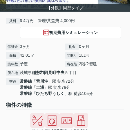
【外観】同型タイプ
6.4万円 管理/共益費 4,000円
賃料
初期費用シミュレーション
0ヶ月
0ヶ月
保証金
礼金
42.81㎡
1LDK
面積
間取り
予定
2階/2階建
築年数
所在階
茨城県
稲敷郡阿見町
中央
５丁目
所在地
常磐線
「
荒川沖
」駅 徒歩72分
交通
常磐線
「
土浦
」駅 徒歩76分
常磐線
「
ひたち野うしく
」駅 徒歩105分
物件の特徴