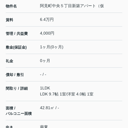
阿見町中央５丁目新築アパート（仮
物件名
6.4万円
賃料
4,000円
管理 / 共益費
1ヶ月(0ヶ月)
敷金(保証金)
0ヶ月
礼金
- / -
償却 / 敷引
1LDK
間取り / 詳細
LDK 9.7帖 1室
/
洋室 4.0帖 1室
42.81㎡ / -
面積 /
バルコニー面積
南東
向き