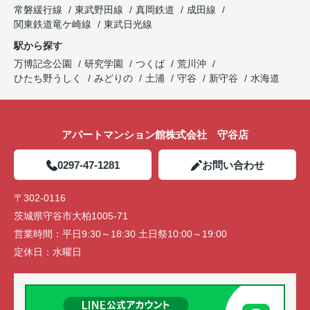
常磐緩行線
東武野田線
真岡鉄道
成田線
関東鉄道竜ケ崎線
東武日光線
駅から探す
万博記念公園
研究学園
つくば
荒川沖
ひたち野うしく
みどりの
土浦
守谷
新守谷
水海道
アパートマンション館株式会社 守谷店
0297-47-1281
お問い合わせ
〒302-0116
茨城県守谷市大柏1005-71
営業時間：
平日9:30～18:30 土日祭10:00～19:00
定休日：
水曜日