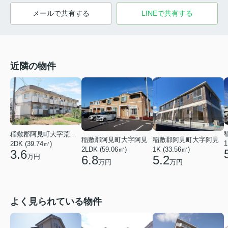
メールで共有する
LINEで共有する
近隣の物件
稲敷郡阿見町大字荒川本郷
稲敷郡阿見町大字阿見
稲敷郡阿見町大字阿見
1
2DK (39.74㎡)
2LDK (59.06㎡)
1K (33.56㎡)
3.6
万円
6.8
5.2
万円
万円
よく見られている物件