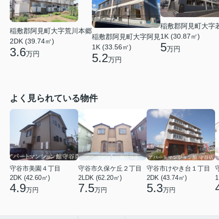
稲敷郡阿見町大字
稲敷郡阿見町大字荒川本郷
1K (30.87㎡)
稲敷郡阿見町大字阿見
2DK (39.74㎡)
5
1K (33.56㎡)
万円
3.6
万円
5.2
万円
よく見られている物件
守谷市美園４丁目
守谷市久保ケ丘２丁目
守谷市けやき台１丁目
2DK (42.60㎡)
2LDK (62.20㎡)
2DK (43.74㎡)
1
4.9
7.5
5.3
万円
万円
万円