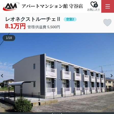
0
お気に入り
レオネクストルーチェⅡ
空室2
8.1万円
管理/共益費 5,500円
1
/
18