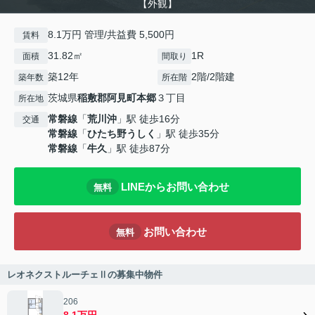
【外観】
8.1万円 管理/共益費 5,500円
賃料
31.82㎡
1R
面積
間取り
築12年
2階/2階建
築年数
所在階
茨城県
稲敷郡阿見町
本郷
３丁目
所在地
常磐線
「
荒川沖
」駅 徒歩16分
交通
常磐線
「
ひたち野うしく
」駅 徒歩35分
常磐線
「
牛久
」駅 徒歩87分
LINEからお問い合わせ
無料
お問い合わせ
無料
レオネクストルーチェⅡの募集中物件
206
8.1万円