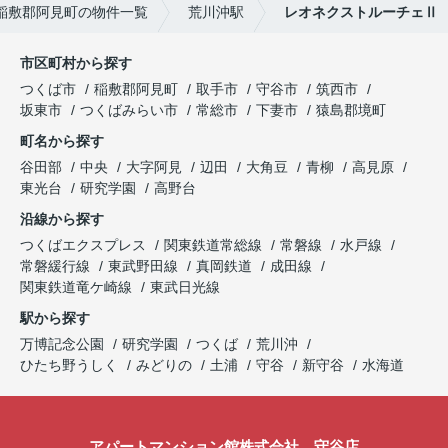
稲敷郡阿見町の物件一覧
荒川沖駅
レオネクストルーチェⅡ
市区町村から探す
つくば市
稲敷郡阿見町
取手市
守谷市
筑西市
坂東市
つくばみらい市
常総市
下妻市
猿島郡境町
町名から探す
谷田部
中央
大字阿見
辺田
大角豆
青柳
高見原
東光台
研究学園
高野台
沿線から探す
つくばエクスプレス
関東鉄道常総線
常磐線
水戸線
常磐緩行線
東武野田線
真岡鉄道
成田線
関東鉄道竜ケ崎線
東武日光線
駅から探す
万博記念公園
研究学園
つくば
荒川沖
ひたち野うしく
みどりの
土浦
守谷
新守谷
水海道
アパートマンション館株式会社 守谷店