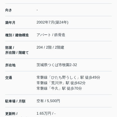
-
向き
2002年7月(築24年)
築年月
アパート / 鉄骨造
種別 / 建物構造
204 / 2階 / 2階建
部屋 /
所在階 / 階建て
茨城県
つくば市
牧園
2-32
所在地
常磐線
「
ひたち野うしく
」駅 徒歩49分
交通
常磐線
「
荒川沖
」駅 徒歩62分
常磐線
「
牛久
」駅 徒歩70分
空有 / 5,500円
駐車場 / 月額
1.65万円 / -
更新料 /