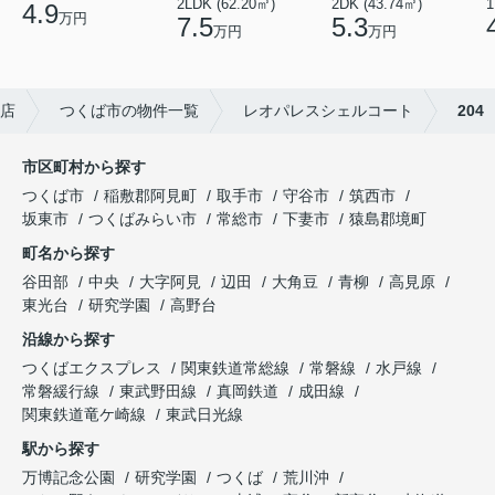
2LDK (62.20㎡)
2DK (43.74㎡)
1
4.9
万円
7.5
5.3
万円
万円
店
つくば市の物件一覧
レオパレスシェルコート
204
市区町村から探す
つくば市
稲敷郡阿見町
取手市
守谷市
筑西市
坂東市
つくばみらい市
常総市
下妻市
猿島郡境町
町名から探す
谷田部
中央
大字阿見
辺田
大角豆
青柳
高見原
東光台
研究学園
高野台
沿線から探す
つくばエクスプレス
関東鉄道常総線
常磐線
水戸線
常磐緩行線
東武野田線
真岡鉄道
成田線
関東鉄道竜ケ崎線
東武日光線
駅から探す
万博記念公園
研究学園
つくば
荒川沖