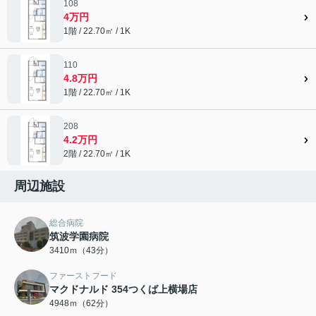
108
4万円
1階 / 22.70㎡ / 1K
110
4.8万円
1階 / 22.70㎡ / 1K
208
4.2万円
2階 / 22.70㎡ / 1K
周辺施設
総合病院
筑波学園病院
3410ｍ（43分）
ファーストフード
マクドナルド 354つくば上横場店
4948ｍ（62分）