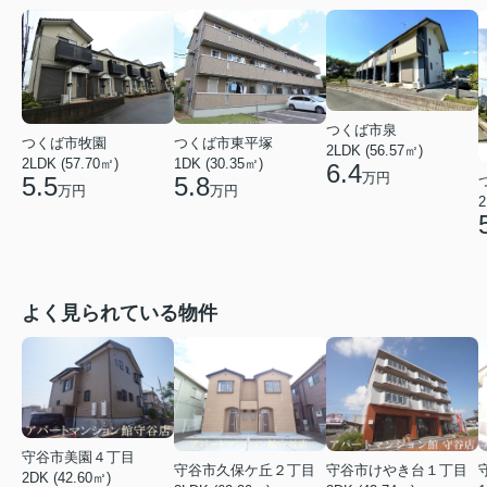
つくば市泉
つくば市牧園
つくば市東平塚
2LDK (56.57㎡)
2LDK (57.70㎡)
1DK (30.35㎡)
6.4
万円
5.5
5.8
万円
万円
2
よく見られている物件
守谷市美園４丁目
守谷市久保ケ丘２丁目
守谷市けやき台１丁目
2DK (42.60㎡)