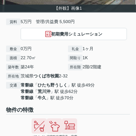
【外観】画像1
5万円 管理/共益費 5,500円
賃料
初期費用シミュレーション
0万円
1ヶ月
敷金
礼金
22.70㎡
1K
面積
間取り
築24年
2階/2階建
築年数
所在階
茨城県
つくば市
牧園
2-32
所在地
常磐線
「
ひたち野うしく
」駅 徒歩49分
交通
常磐線
「
荒川沖
」駅 徒歩62分
常磐線
「
牛久
」駅 徒歩70分
物件の特徴