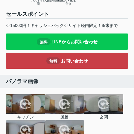
バストイレ
浴室乾燥機
家具・家電
別
付き
セールスポイント
◇15000円！キャッシュバック◇サイト経由限定！8/末まで
LINEからお問い合わせ
無料
お問い合わせ
無料
パノラマ画像
キッチン
風呂
玄関