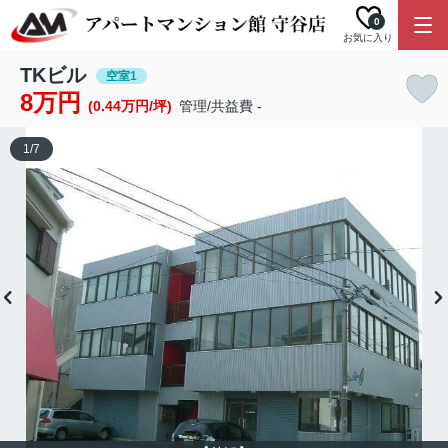
0
お気に入り
TKビル
空室1
8万円
(0.44万円/坪)
管理/共益費 -
1
/
7