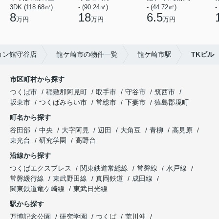
3DK (118.68㎡)
- (90.24㎡)
- (44.72㎡)
-
8
18
6.5
万円
万円
万円
ョン館守谷店
龍ケ崎市の物件一覧
龍ケ崎市駅
TKビル
市区町村から探す
つくば市
稲敷郡阿見町
取手市
守谷市
筑西市
坂東市
つくばみらい市
常総市
下妻市
猿島郡境町
町名から探す
谷田部
中央
大字阿見
辺田
大角豆
青柳
高見原
東光台
研究学園
高野台
沿線から探す
つくばエクスプレス
関東鉄道常総線
常磐線
水戸線
常磐緩行線
東武野田線
真岡鉄道
成田線
関東鉄道竜ケ崎線
東武日光線
駅から探す
万博記念公園
研究学園
つくば
荒川沖