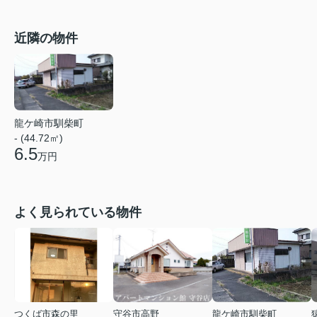
近隣の物件
龍ケ崎市馴柴町
- (44.72㎡)
6.5
万円
よく見られている物件
つくば市森の里
守谷市高野
龍ケ崎市馴柴町