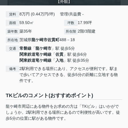
【外観】
8万円 (0.44万円/坪) 管理/共益費 -
賃料
59.50㎡
17.99坪
面積
坪数
築35年
2階/3階建
築年数
所在階
茨城県
龍ケ崎市
佐貫町
488－18
所在地
常磐線
「
龍ケ崎市
」駅 徒歩5分
交通
関東鉄道竜ケ崎線
「
佐貫
」駅 徒歩6分
関東鉄道竜ケ崎線
「
入地
」駅 徒歩35分
2駅利用できる場所にあり、アクセスが便利です。駅ま
備考
で歩いてアクセスできる、徒歩5分の距離に立地する物
件です。
TKビルのコメント(おすすめポイント)
龍ケ崎市周辺にある物件をお求めの方は「TKビル」はいかがで
しょうか。2駅利用できる場所にあるので利便性が高いです。徒
歩5分の位置に駅がある物件です。