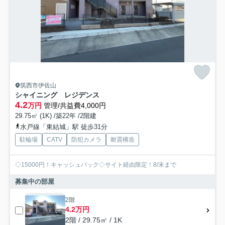
筑西市伊佐山
シャイニング レジデンス
4.2
万円
管理/共益費4,000円
29.75㎡ (1K) /築22年 /2階建
水戸線「東結城」駅 徒歩31分
駐輪場
CATV
防犯カメラ
耐震構造
◇15000円！キャッシュバック◇サイト経由限定！8/末まで
募集中の部屋
2階
4.2万円
2階 / 29.75㎡ / 1K