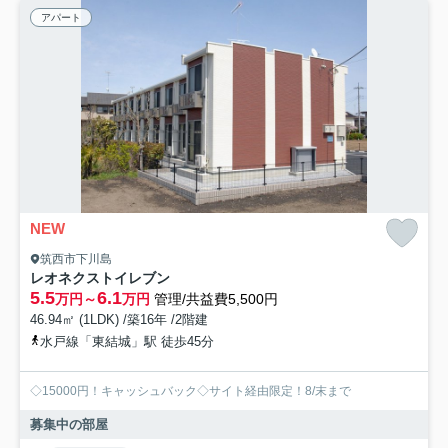
アパート
NEW
筑西市下川島
レオネクストイレブン
5.5
6.1
万円～
万円
管理/共益費5,500円
46.94㎡ (1LDK) /築16年 /2階建
水戸線「東結城」駅 徒歩45分
◇15000円！キャッシュバック◇サイト経由限定！8/末まで
募集中の部屋