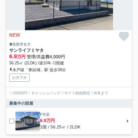
NEW
筑西市女方
サンライフミヤタ
6.9
万円
管理/共益費4,000円
56.25㎡ (2LDK) /築10年 /1階建
水戸線「東結城」駅 徒歩38分
公共下水
◇15000円！キャッシュバック◇サイト経由限定！8/末まで
募集中の部屋
F号室
6.9万円
1階 / 56.25㎡ / 2LDK