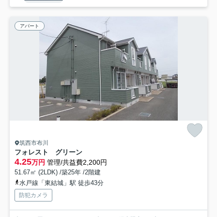
アパート
筑西市布川
フォレスト グリーン
4.25
万円
管理/共益費2,200円
51.67㎡ (2LDK) /築25年 /2階建
水戸線「東結城」駅 徒歩43分
防犯カメラ