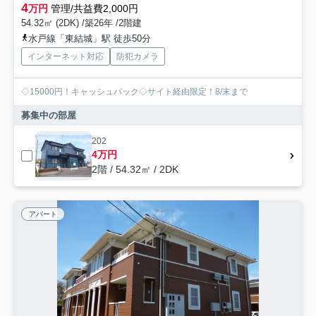
4
万円
管理/共益費2,000円
54.32㎡ (2DK) /築26年 /2階建
水戸線「東結城」駅 徒歩50分
インターネット対応
防犯カメラ
◇15000円！キャッシュバック◇サイト経由限定！8/末まで
募集中の部屋
202
4万円
2階 / 54.32㎡ / 2DK
アパート