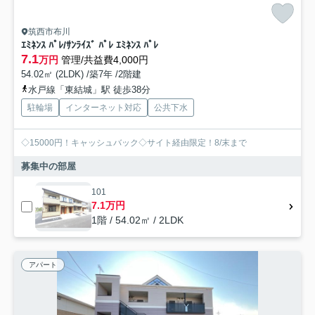
筑西市布川
ｴﾐﾈﾝｽ ﾊﾟﾚ/ｻﾝﾗｲｽﾞ ﾊﾟﾚ ｴﾐﾈﾝｽ ﾊﾟﾚ
7.1
万円
管理/共益費4,000円
54.02㎡ (2LDK) /築7年 /2階建
水戸線「東結城」駅 徒歩38分
駐輪場
インターネット対応
公共下水
◇15000円！キャッシュバック◇サイト経由限定！8/末まで
募集中の部屋
101
7.1万円
1階 / 54.02㎡ / 2LDK
アパート