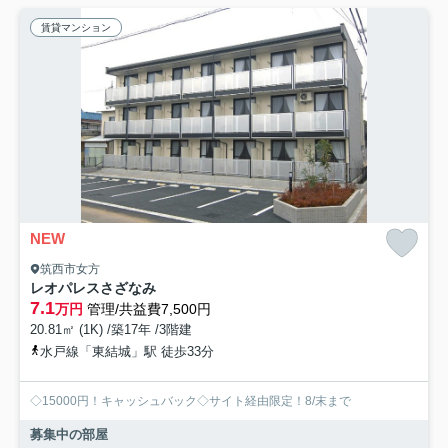
賃貸マンション
NEW
筑西市女方
レオパレスさざなみ
7.1
万円
管理/共益費7,500円
20.81㎡ (1K) /築17年 /3階建
水戸線「東結城」駅 徒歩33分
◇15000円！キャッシュバック◇サイト経由限定！8/末まで
募集中の部屋