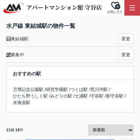
0
お気に入り
水戸線 東結城駅の物件一覧
東結城駅
変更
募集中
変更
おすすめの駅
万博記念公園駅
/
研究学園駅
/
つくば駅
/
荒川沖駅
/
ひたち野うしく駅
/
みどりの駅
/
土浦駅
/
守谷駅
/
新守谷駅
/
水海道駅
11
棟
18
件