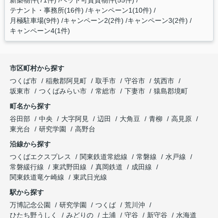
新築物件(71件)
ペット可賃貸物件(55件)
テナント・事務所(16件)
キャンペーン1(10件)
月極駐車場(9件)
キャンペーン2(2件)
キャンペーン3(2件)
キャンペーン4(1件)
市区町村から探す
つくば市
稲敷郡阿見町
取手市
守谷市
筑西市
坂東市
つくばみらい市
常総市
下妻市
猿島郡境町
町名から探す
谷田部
中央
大字阿見
辺田
大角豆
青柳
高見原
東光台
研究学園
高野台
沿線から探す
つくばエクスプレス
関東鉄道常総線
常磐線
水戸線
常磐緩行線
東武野田線
真岡鉄道
成田線
関東鉄道竜ケ崎線
東武日光線
駅から探す
万博記念公園
研究学園
つくば
荒川沖
ひたち野うしく
みどりの
土浦
守谷
新守谷
水海道