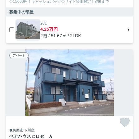
◇15000円！キャッシュバック◇サイト経由限定！8/末まで
募集中の部屋
201
4.25万円
2階 / 51.67㎡ / 2LDK
アパート
筑西市下川島
ぺアハウスヒロセ Ａ