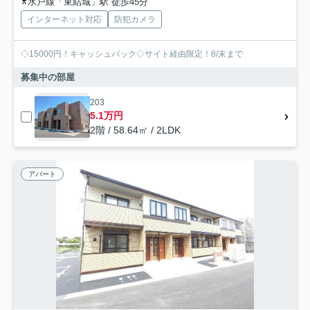
水戸線「東結城」駅 徒歩45分
インターネット対応
防犯カメラ
◇15000円！キャッシュバック◇サイト経由限定！8/末まで
募集中の部屋
203
5.1万円
2階 / 58.64㎡ / 2LDK
アパート