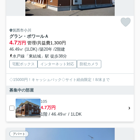
筑西市小川
グラン・ポワールＡ
4.7
万円
管理/共益費1,300円
46.49㎡ (1LDK) /築20年 /2階建
水戸線「東結城」駅 徒歩38分
宅配ボックス
インターネット対応
防犯カメラ
◇15000円！キャッシュバック◇サイト経由限定！8/末まで
募集中の部屋
105
4.7万円
1階 / 46.49㎡ / 1LDK
アパート