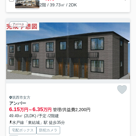
2階 / 39.73㎡ / 2DK
アパート
筑西市女方
アンバー
6.15
6.35
万円～
万円
管理/共益費2,200円
49.49㎡ (2LDK) /予定 /2階建
水戸線「東結城」駅 徒歩35分
宅配ボックス
防犯カメラ