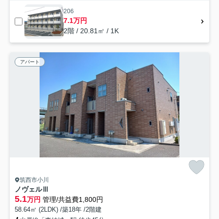
206
7.1万円
2階 / 20.81㎡ / 1K
アパート
筑西市小川
ノヴェルⅢ
5.1
万円
管理/共益費1,800円
58.64㎡ (2LDK) /築18年 /2階建