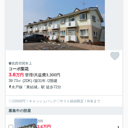
筑西市関本上
コーポ梨花
3.6
万円
管理/共益費3,300円
39.73㎡ (2DK) /築31年 /2階建
水戸線「東結城」駅 徒歩72分
◇15000円！キャッシュバック◇サイト経由限定！8/末まで
募集中の部屋
205
3.6万円