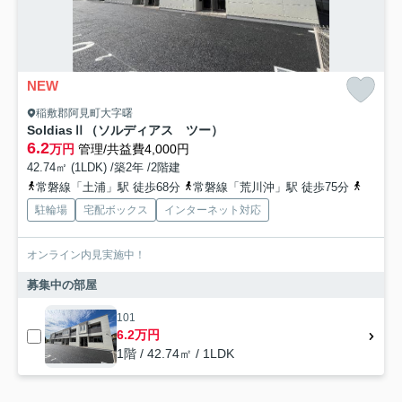
NEW
稲敷郡阿見町大字曙
SoldiasⅡ（ソルディアス ツー）
6.2
万円
管理/共益費4,000円
42.74㎡ (1LDK) /築2年 /2階建
常磐線「土浦」駅 徒歩68分
常磐線「荒川沖」駅 徒歩75分
常磐線
駐輪場
宅配ボックス
インターネット対応
オンライン内見実施中！
募集中の部屋
101
6.2万円
1階 / 42.74㎡ / 1LDK