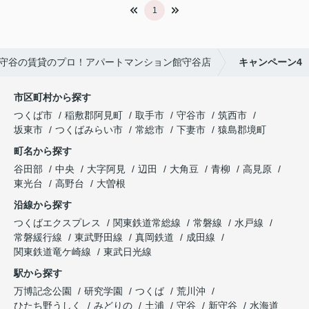
1
守谷の賃貸のプロ！アパートマンション館守谷店
キャンペーン4
市区町村から探す
つくば市
稲敷郡阿見町
取手市
守谷市
筑西市
坂東市
つくばみらい市
常総市
下妻市
猿島郡境町
町名から探す
谷田部
中央
大字阿見
辺田
大角豆
青柳
高見原
東光台
高野台
大曽根
沿線から探す
つくばエクスプレス
関東鉄道常総線
常磐線
水戸線
常磐緩行線
東武野田線
真岡鉄道
成田線
関東鉄道竜ケ崎線
東武日光線
駅から探す
万博記念公園
研究学園
つくば
荒川沖
ひたち野うしく
みどりの
土浦
守谷
新守谷
水海道