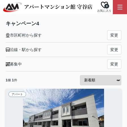
0
お気に入り
キャンペーン4
市区町村から探す
変更
沿線・駅から探す
変更
募集中
変更
1
棟
1
件
アパート