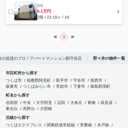
206
6.1万円
2階 / 23.18㎡ / 1K
1
谷の賃貸のプロ！アパートマンション館守谷店
野々井の物件一覧
市区町村から探す
つくば市
稲敷郡阿見町
取手市
守谷市
筑西市
坂東市
つくばみらい市
常総市
下妻市
猿島郡境町
町名から探す
谷田部
中央
大字阿見
辺田
大角豆
青柳
高見原
東光台
高野台
大曽根
沿線から探す
つくばエクスプレス
関東鉄道常総線
常磐線
水戸線