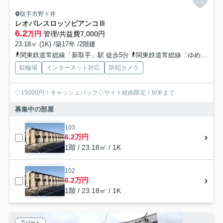
取手市野々井
レオパレスロッソピアンコⅢ
6.2
万円
管理/共益費7,000円
23.18㎡ (1K) /築17年 /2階建
関東鉄道常総線「新取手」駅 徒歩5分
関東鉄道常総線「ゆめみ野」駅 徒歩8分
駐輪場
インターネット対応
防犯カメラ
◇15000円！キャッシュバック◇サイト経由限定！8/末まで
募集中の部屋
103
6.2万円
1階 / 23.18㎡ / 1K
102
6.2万円
1階 / 23.18㎡ / 1K
アパート