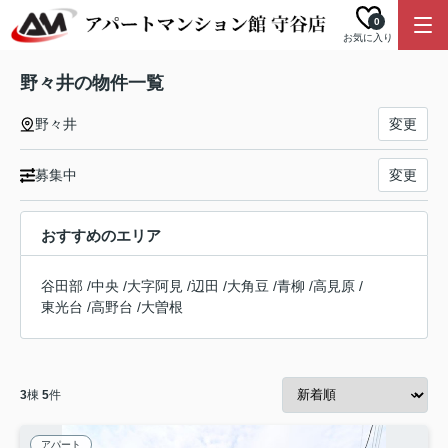
0
お気に入り
野々井の物件一覧
野々井
変更
募集中
変更
おすすめのエリア
谷田部
/
中央
/
大字阿見
/
辺田
/
大角豆
/
青柳
/
高見原
/
東光台
/
高野台
/
大曽根
3
棟
5
件
アパート