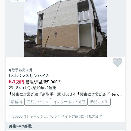
取手市野々井
レオパレスサンハイム
6.1
万円
管理/共益費5,000円
23.18㎡ (1K) /築19年 /2階建
関東鉄道常総線「新取手」駅 徒歩8分
関東鉄道常総線「ゆめみ野」駅 徒歩8分
駐輪場
宅配ボックス
インターネット対応
防犯カメラ
◇15000円！キャッシュバック◇サイト経由限定！8/末まで
募集中の部屋