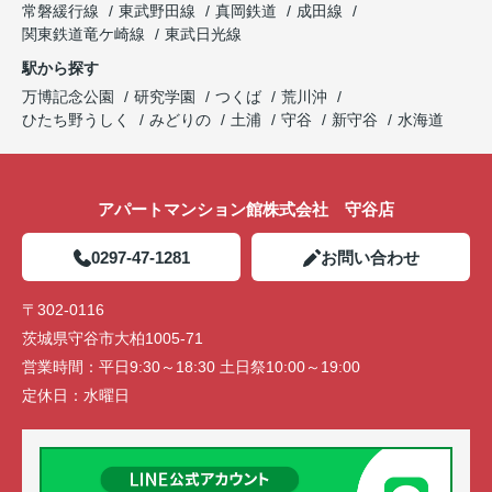
常磐緩行線
東武野田線
真岡鉄道
成田線
関東鉄道竜ケ崎線
東武日光線
駅から探す
万博記念公園
研究学園
つくば
荒川沖
ひたち野うしく
みどりの
土浦
守谷
新守谷
水海道
アパートマンション館株式会社 守谷店
0297-47-1281
お問い合わせ
〒302-0116
茨城県守谷市大柏1005-71
営業時間：
平日9:30～18:30 土日祭10:00～19:00
定休日：
水曜日