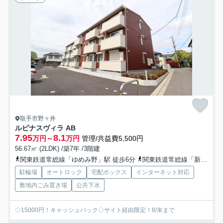
取手市野々井
ルピナスヴィラ AB
7.95
8.1
万円～
万円
管理/共益費5,500円
56.67㎡ (2LDK) /築7年 /3階建
関東鉄道常総線「ゆめみ野」駅 徒歩6分
関東鉄道常総線「新取手」駅 徒歩10分
駐輪場
オートロック
宅配ボックス
インターネット対応
敷地内ごみ置き場
公共下水
◇15000円！キャッシュバック◇サイト経由限定！8/末まで