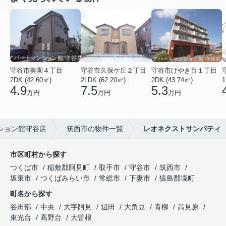
守谷市美園４丁目
守谷市久保ケ丘２丁目
守谷市けやき台１丁目
2DK (42.60㎡)
2LDK (62.20㎡)
2DK (43.74㎡)
1
4.9
7.5
5.3
万円
万円
万円
ション館守谷店
筑西市の物件一覧
レオネクストサンパティ
市区町村から探す
つくば市
稲敷郡阿見町
取手市
守谷市
筑西市
坂東市
つくばみらい市
常総市
下妻市
猿島郡境町
町名から探す
谷田部
中央
大字阿見
辺田
大角豆
青柳
高見原
東光台
高野台
大曽根