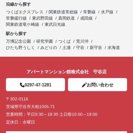
沿線から探す
つくばエクスプレス
関東鉄道常総線
常磐線
水戸線
常磐緩行線
東武野田線
真岡鉄道
成田線
関東鉄道竜ケ崎線
東武日光線
駅から探す
万博記念公園
研究学園
つくば
荒川沖
ひたち野うしく
みどりの
土浦
守谷
新守谷
水海道
アパートマンション館株式会社 守谷店
0297-47-1281
お問い合わせ
〒302-0116
茨城県守谷市大柏1005-71
営業時間：
平日9:30～18:30 土日祭10:00～19:00
定休日：
水曜日