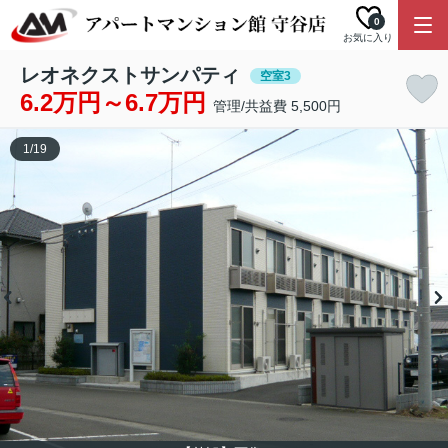
0
お気に入り
レオネクストサンパティ
空室3
6.2万円～6.7万円
管理/共益費 5,500円
1
/
19