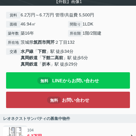
【外観】画像1
6.2万円～6.7万円 管理/共益費 5,500円
賃料
46.94㎡
1LDK
面積
間取り
築16年
1階/2階建
築年数
所在階
茨城県
筑西市
岡芹
２丁目132
所在地
水戸線
「
下館
」駅 徒歩34分
交通
真岡鉄道
「
下館二高前
」駅 徒歩5分
真岡鉄道
「
折本
」駅 徒歩29分
LINEからお問い合わせ
無料
お問い合わせ
無料
レオネクストサンパティの募集中物件
104
6.2万円