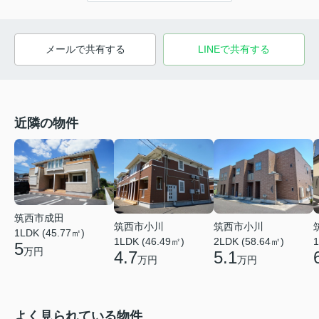
メールで共有する
LINEで共有する
近隣の物件
筑西市成田
筑西市小川
筑西市小川
1LDK (45.77㎡)
1LDK (46.49㎡)
2LDK (58.64㎡)
1
5
万円
4.7
5.1
万円
万円
よく見られている物件