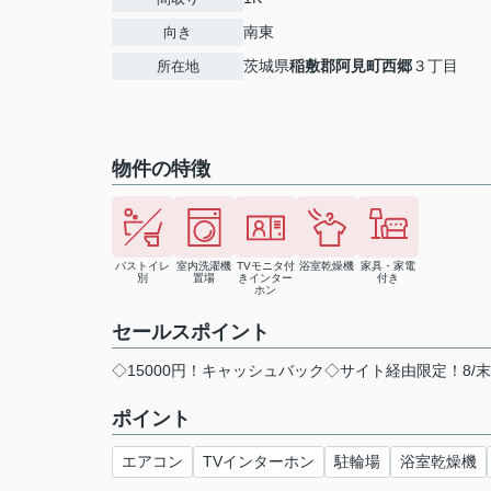
南東
向き
茨城県
稲敷郡阿見町
西郷
３丁目
所在地
物件の特徴
バストイレ
室内洗濯機
TVモニタ付
浴室乾燥機
家具・家電
別
置場
きインター
付き
ホン
セールスポイント
◇15000円！キャッシュバック◇サイト経由限定！8/
ポイント
エアコン
TVインターホン
駐輪場
浴室乾燥機