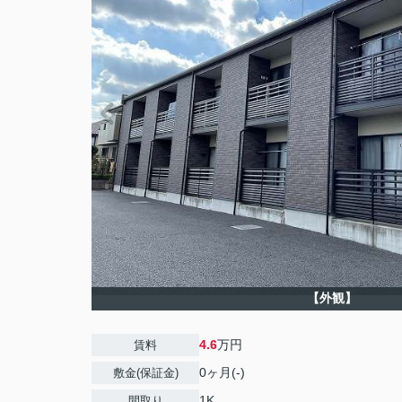
【外観】
4.6
万円
賃料
0ヶ月(-)
敷金(保証金)
1K
間取り