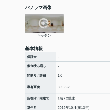
パノラマ画像
キッチン
基本情報
-
保証金
敷金積み増し
-
1K
間取り / 詳細
30.63㎡
専有面積
1階 / 2階建
所在階 / 階建て
2012年10月(築13年)
築年月