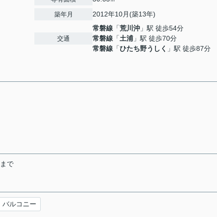
2012年10月(築13年)
築年月
常磐線
「
荒川沖
」駅 徒歩54分
常磐線
「
土浦
」駅 徒歩70分
交通
常磐線
「
ひたち野うしく
」駅 徒歩87分
末まで
バルコニー