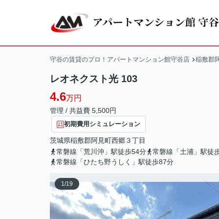
守谷の賃貸のプロ！アパートマンション館守谷店
稲敷郡
レオネクスト光 103
4.6
万円
管理 / 共益費 5,500円
初期費用シミュレーション
茨城県
稲敷郡阿見町
西郷
３丁目
常磐線「荒川沖」駅徒歩54分
常磐線「土浦」駅徒歩
常磐線「ひたち野うしく」駅徒歩87分
1
/
19