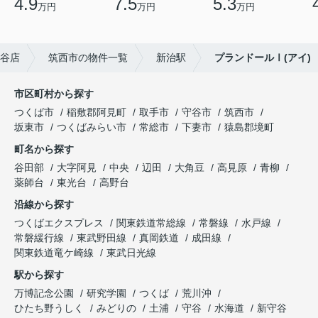
4.9
7.5
5.3
万円
万円
万円
谷店
筑西市の物件一覧
新治駅
プランドールⅠ(アイ)
市区町村から探す
つくば市
稲敷郡阿見町
取手市
守谷市
筑西市
坂東市
つくばみらい市
常総市
下妻市
猿島郡境町
町名から探す
谷田部
大字阿見
中央
辺田
大角豆
高見原
青柳
薬師台
東光台
高野台
沿線から探す
つくばエクスプレス
関東鉄道常総線
常磐線
水戸線
常磐緩行線
東武野田線
真岡鉄道
成田線
関東鉄道竜ケ崎線
東武日光線
駅から探す
万博記念公園
研究学園
つくば
荒川沖
ひたち野うしく
みどりの
土浦
守谷
水海道
新守谷