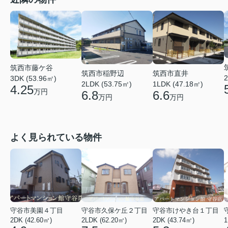
筑西市藤ケ谷
筑西市稲野辺
筑西市直井
2
3DK (53.96㎡)
2LDK (53.75㎡)
1LDK (47.18㎡)
4.25
万円
6.8
6.6
万円
万円
よく見られている物件
守谷市美園４丁目
守谷市久保ケ丘２丁目
守谷市けやき台１丁目
2DK (42.60㎡)
2LDK (62.20㎡)
2DK (43.74㎡)
1