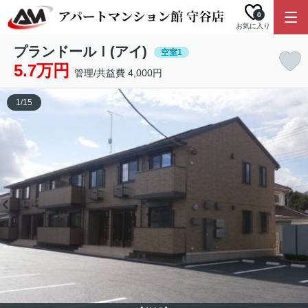
0
お気に入り
プランドールⅠ(アイ)
空室1
5.7万円
管理/共益費 4,000円
1
/
15