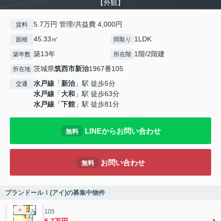
【外観】
5.7万円 管理/共益費 4,000円
賃料
45.33㎡
1LDK
面積
間取り
築13年
1階/2階建
築年数
所在階
茨城県
筑西市
新治
1967番105
所在地
水戸線
「
新治
」駅 徒歩5分
交通
水戸線
「
大和
」駅 徒歩63分
水戸線
「
下館
」駅 徒歩81分
LINEからお問い合わせ
無料
お問い合わせ
無料
プランドールⅠ(アイ)の募集中物件
105
5.7万円