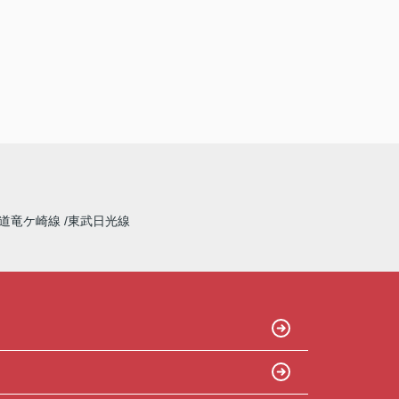
道竜ケ崎線
東武日光線