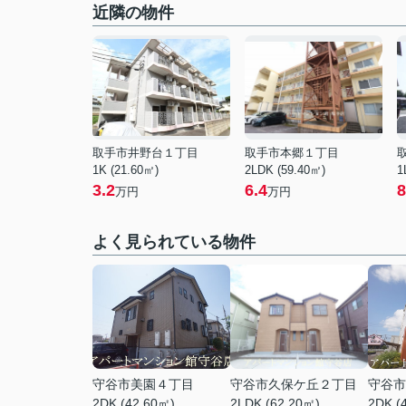
近隣の物件
取手市井野台１丁目
取手市本郷１丁目
1K (21.60㎡)
2LDK (59.40㎡)
1
3.2
6.4
8
万円
万円
よく見られている物件
守谷市美園４丁目
守谷市久保ケ丘２丁目
守谷市
2DK (42.60㎡)
2LDK (62.20㎡)
2DK (