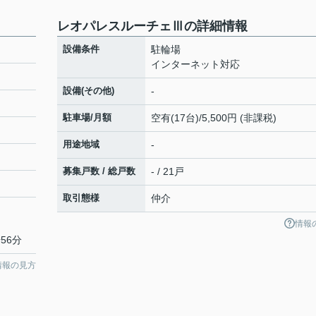
レオパレスルーチェⅢの詳細情報
設備条件
駐輪場
インターネット対応
設備(その他)
-
駐車場/月額
空有(17台)/5,500円 (非課税)
用途地域
-
募集戸数 / 総戸数
- / 21戸
取引態様
仲介
情報
56分
情報の見方