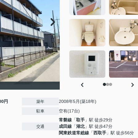
000円
2008年5月(築18年)
築年
空有(17台)
駐車
常磐線
「
取手
」駅 徒歩29分
成田線
「
湖北
」駅 徒歩47分
交通
関東鉄道常総線
「
西取手
」駅 徒歩56分