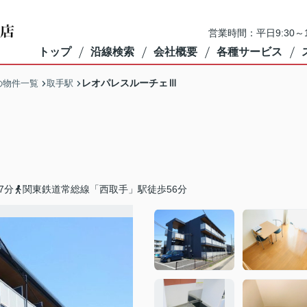
営業時間：平日9:30～1
トップ
沿線検索
会社概要
各種サービス
レオパレスルーチェⅢ
の物件一覧
取手駅
7分
関東鉄道常総線「西取手」駅徒歩56分