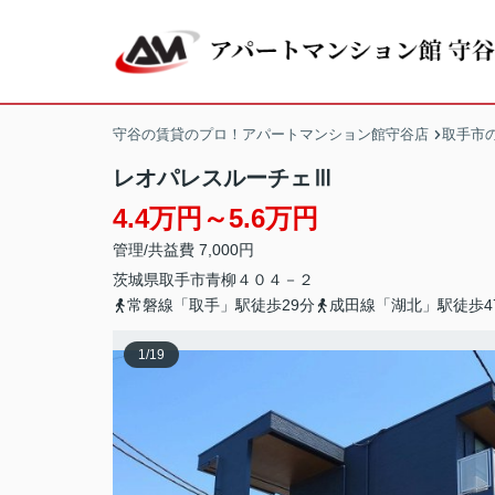
守谷の賃貸のプロ！アパートマンション館守谷店
取手市
レオパレスルーチェⅢ
4.4万円～5.6万円
管理/共益費 7,000円
茨城県
取手市
青柳
４０４－２
常磐線「取手」駅徒歩29分
成田線「湖北」駅徒歩4
1
/
19