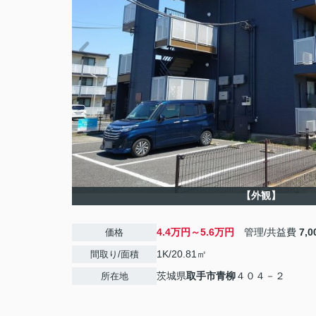
【外観】
4.4万円～5.6万円
管理/共益費
7,
価格
1K/20.81㎡
間取り/面積
茨城県
取手市
青柳
４０４－２
所在地