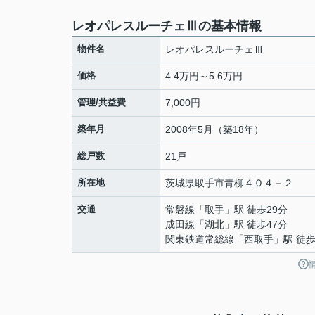
レオパレスルーチェⅢの基本情報
物件名
レオパレスルーチェⅢ
価格
4.4万円～5.6万円
管理/共益費
7,000円
築年月
2008年5月（築18年）
総戸数
21戸
所在地
茨城県
取手市
青柳
４０４－２
交通
常磐線
「
取手
」駅 徒歩29分
成田線
「
湖北
」駅 徒歩47分
関東鉄道常総線
「
西取手
」駅 徒歩