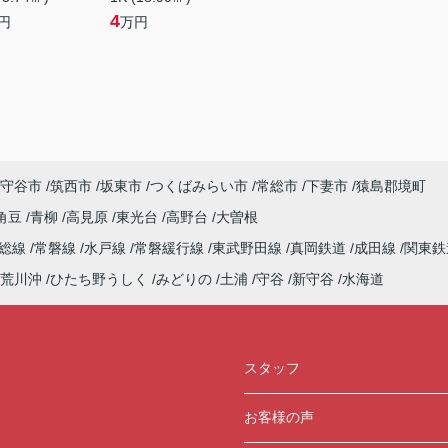
4
円
万円
守谷市
筑西市
坂東市
つくばみらい市
常総市
下妻市
猿島郡境町
角豆
青柳
高見原
東光台
高野台
大曽根
常総線
常磐線
水戸線
常磐緩行線
東武野田線
真岡鉄道
成田線
関東鉄
荒川沖
ひたち野うしく
みどりの
土浦
守谷
新守谷
水海道
スタッフ
お客様の声