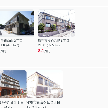
取手市白山２丁目
取手市ゆめみ野１丁目
LDK (47.36㎡)
2LDK (59.58㎡)
8.1
万円
万円
けやき台１丁目
守谷市百合ケ丘２丁目
43.74㎡)
1K (18.90㎡)